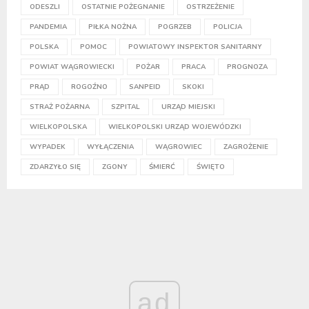
ODESZLI
OSTATNIE POŻEGNANIE
OSTRZEŻENIE
PANDEMIA
PIŁKA NOŻNA
POGRZEB
POLICJA
POLSKA
POMOC
POWIATOWY INSPEKTOR SANITARNY
POWIAT WĄGROWIECKI
POŻAR
PRACA
PROGNOZA
PRĄD
ROGOŹNO
SANPEID
SKOKI
STRAŻ POŻARNA
SZPITAL
URZĄD MIEJSKI
WIELKOPOLSKA
WIELKOPOLSKI URZĄD WOJEWÓDZKI
WYPADEK
WYŁĄCZENIA
WĄGROWIEC
ZAGROŻENIE
ZDARZYŁO SIĘ
ZGONY
ŚMIERĆ
ŚWIĘTO
ad