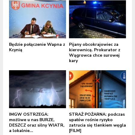
Będzie połączenie Wapna z
Pijany obcokrajowiec za
Kcynią
kierownicą. Prokurator z
Wągrowca chce surowej
kary
IMGW OSTRZEGA:
STRAŻ POŻARNA: podczas
możliwe u nas BURZE,
upałów rośnie ryzyko
DESZCZ oraz silny WIATR,
zatrucia się tlenkiem węgla
a lokalnie...
[FILM]