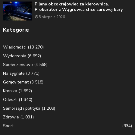
Pijany obcokrajowiec za kierownicą.
Prokurator z Wągrowca chce surowej kary
5 sierpnia 2026
Kategorie
Wiadomości
(13 270)
Wydarzenia
(6 692)
Społeczeństwo
(4 568)
Na sygnale
(3 771)
Gorący temat
(3 518)
Kronika
(1 692)
Odeszli
(1 340)
Samorząd i polityka
(1 208)
Zdrowie
(1 031)
Sport
(934)