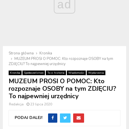
ad
Strona główna
Kronika
MUZEUM PROSI O POMOC: Kto rozpoznaje OSOBY na tym
ZDJĘCIU? To najpewniej urzędnicy
Kronika
Społeczeństwo
To ci historia
Wiadomości
Wydarzenia
MUZEUM PROSI O POMOC: Kto
rozpoznaje OSOBY na tym ZDJĘCIU?
To najpewniej urzędnicy
Redakcja
23 lipca 2020
PODAJ DALEJ!