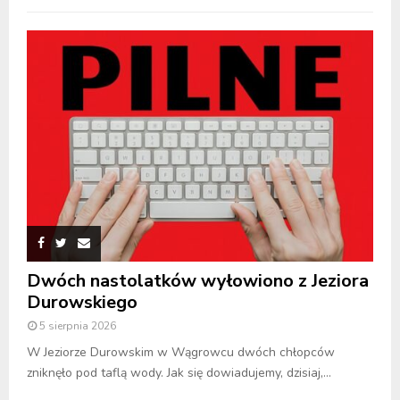
Dwóch nastolatków wyłowiono z Jeziora
Durowskiego
5 sierpnia 2026
W Jeziorze Durowskim w Wągrowcu dwóch chłopców
zniknęło pod taflą wody. Jak się dowiadujemy, dzisiaj,...