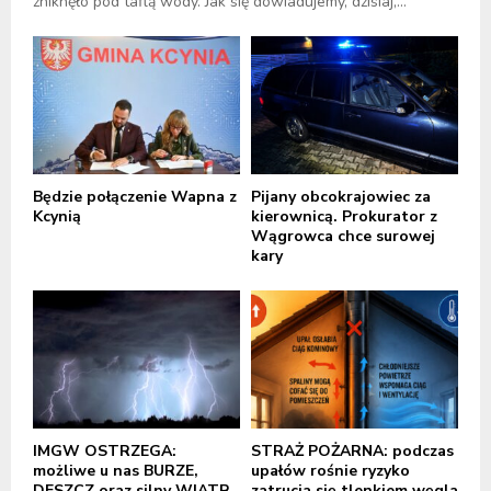
zniknęło pod taflą wody. Jak się dowiadujemy, dzisiaj,...
Będzie połączenie Wapna z
Pijany obcokrajowiec za
Kcynią
kierownicą. Prokurator z
Wągrowca chce surowej
kary
IMGW OSTRZEGA:
STRAŻ POŻARNA: podczas
możliwe u nas BURZE,
upałów rośnie ryzyko
DESZCZ oraz silny WIATR,
zatrucia się tlenkiem węgla