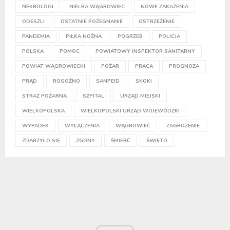
NEKROLOGI
NIELBA WĄGROWIEC
NOWE ZAKAŻENIA
ODESZLI
OSTATNIE POŻEGNANIE
OSTRZEŻENIE
PANDEMIA
PIŁKA NOŻNA
POGRZEB
POLICJA
POLSKA
POMOC
POWIATOWY INSPEKTOR SANITARNY
POWIAT WĄGROWIECKI
POŻAR
PRACA
PROGNOZA
PRĄD
ROGOŹNO
SANPEID
SKOKI
STRAŻ POŻARNA
SZPITAL
URZĄD MIEJSKI
WIELKOPOLSKA
WIELKOPOLSKI URZĄD WOJEWÓDZKI
WYPADEK
WYŁĄCZENIA
WĄGROWIEC
ZAGROŻENIE
ZDARZYŁO SIĘ
ZGONY
ŚMIERĆ
ŚWIĘTO