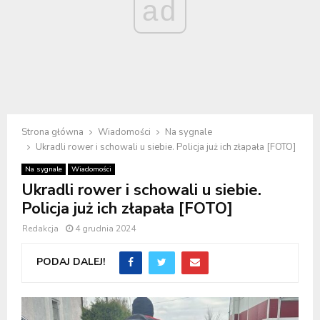
ad
Strona główna
Wiadomości
Na sygnale
Ukradli rower i schowali u siebie. Policja już ich złapała [FOTO]
Na sygnale
Wiadomości
Ukradli rower i schowali u siebie.
Policja już ich złapała [FOTO]
Redakcja
4 grudnia 2024
PODAJ DALEJ!