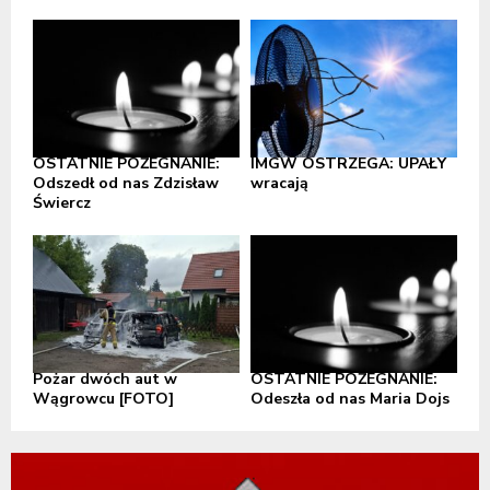
OSTATNIE POŻEGNANIE:
IMGW OSTRZEGA: UPAŁY
Odszedł od nas Zdzisław
wracają
Świercz
Pożar dwóch aut w
OSTATNIE POŻEGNANIE:
Wągrowcu [FOTO]
Odeszła od nas Maria Dojs