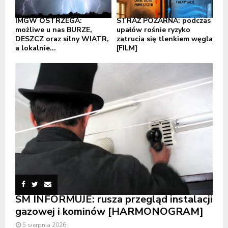
IMGW OSTRZEGA:
STRAŻ POŻARNA: podczas
możliwe u nas BURZE,
upałów rośnie ryzyko
DESZCZ oraz silny WIATR,
zatrucia się tlenkiem węgla
a lokalnie...
[FILM]
SM INFORMUJE: rusza przegląd instalacji
gazowej i kominów [HARMONOGRAM]
5 sierpnia 2026