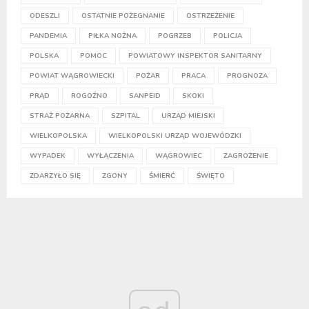
ODESZLI
OSTATNIE POŻEGNANIE
OSTRZEŻENIE
PANDEMIA
PIŁKA NOŻNA
POGRZEB
POLICJA
POLSKA
POMOC
POWIATOWY INSPEKTOR SANITARNY
POWIAT WĄGROWIECKI
POŻAR
PRACA
PROGNOZA
PRĄD
ROGOŹNO
SANPEID
SKOKI
STRAŻ POŻARNA
SZPITAL
URZĄD MIEJSKI
WIELKOPOLSKA
WIELKOPOLSKI URZĄD WOJEWÓDZKI
WYPADEK
WYŁĄCZENIA
WĄGROWIEC
ZAGROŻENIE
ZDARZYŁO SIĘ
ZGONY
ŚMIERĆ
ŚWIĘTO