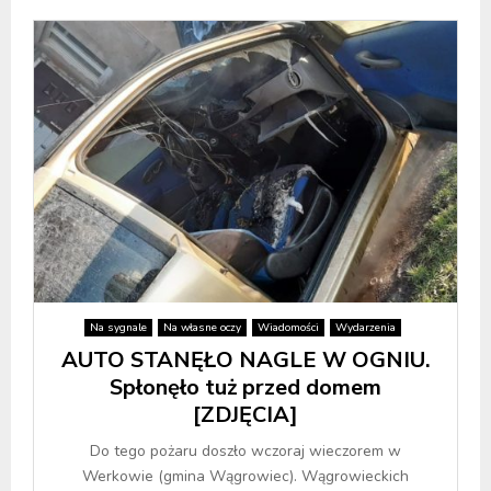
Na sygnale
Na własne oczy
Wiadomości
Wydarzenia
AUTO STANĘŁO NAGLE W OGNIU.
Spłonęło tuż przed domem
[ZDJĘCIA]
Do tego pożaru doszło wczoraj wieczorem w
Werkowie (gmina Wągrowiec). Wągrowieckich