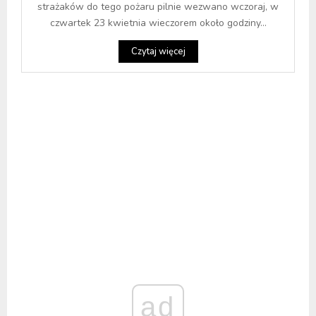
strażaków do tego pożaru pilnie wezwano wczoraj, w
czwartek 23 kwietnia wieczorem około godziny...
Czytaj więcej
ad