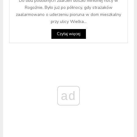
Do obu podobnych zdarzeń doszło minionej nocy w
Rogoźnie. Było już po północy, gdy strażaków
zaalarmowano o uderzeniu pioruna w dom mieszkalny
przy ulicy Wielka...
Czytaj więcej
ad