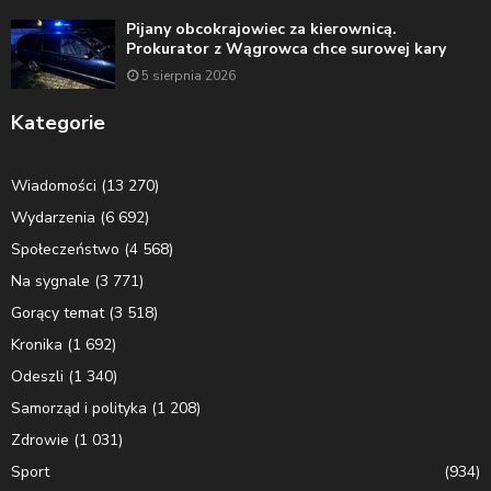
Pijany obcokrajowiec za kierownicą.
Prokurator z Wągrowca chce surowej kary
5 sierpnia 2026
Kategorie
Wiadomości
(13 270)
Wydarzenia
(6 692)
Społeczeństwo
(4 568)
Na sygnale
(3 771)
Gorący temat
(3 518)
Kronika
(1 692)
Odeszli
(1 340)
Samorząd i polityka
(1 208)
Zdrowie
(1 031)
Sport
(934)