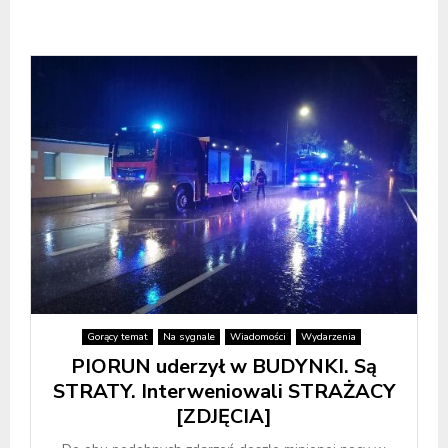
Gorący temat
Na sygnale
Wiadomości
Wydarzenia
PIORUN uderzył w BUDYNKI. Są
STRATY. Interweniowali STRAŻACY
[ZDJĘCIA]