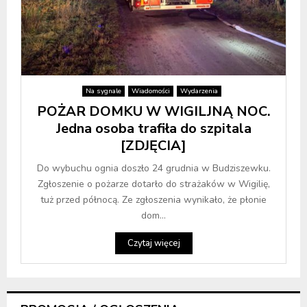
Na sygnale
Wiadomości
Wydarzenia
POŻAR DOMKU W WIGILJNĄ NOC.
Jedna osoba trafiła do szpitala
[ZDJĘCIA]
Do wybuchu ognia doszło 24 grudnia w Budziszewku.
Zgłoszenie o pożarze dotarło do strażaków w Wigilię,
tuż przed północą. Ze zgłoszenia wynikało, że płonie
dom...
Czytaj więcej