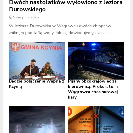
Dwóch nastolatków wyłowiono z Jeziora
Durowskiego
5 sierpnia 2026
W Jeziorze Durowskim w Wągrowcu dwóch chłopców
zniknęło pod taflą wody. Jak się dowiadujemy, dzisiaj,...
Będzie połączenie Wapna z
Pijany obcokrajowiec za
Kcynią
kierownicą. Prokurator z
Wągrowca chce surowej
kary