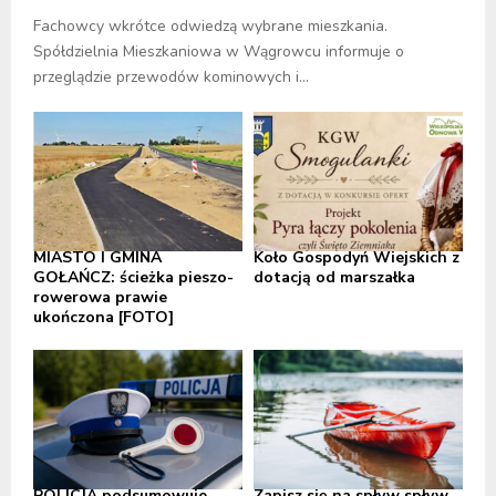
Fachowcy wkrótce odwiedzą wybrane mieszkania.
Spółdzielnia Mieszkaniowa w Wągrowcu informuje o
przeglądzie przewodów kominowych i...
MIASTO I GMINA
Koło Gospodyń Wiejskich z
GOŁAŃCZ: ścieżka pieszo-
dotacją od marszałka
rowerowa prawie
ukończona [FOTO]
POLICJA podsumowuje
Zapisz się na spływ spływ