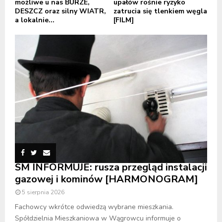
możliwe u nas BURZE,
upałów rośnie ryzyko
DESZCZ oraz silny WIATR,
zatrucia się tlenkiem węgla
a lokalnie...
[FILM]
SM INFORMUJE: rusza przegląd instalacji
gazowej i kominów [HARMONOGRAM]
5 sierpnia 2026
Fachowcy wkrótce odwiedzą wybrane mieszkania.
Spółdzielnia Mieszkaniowa w Wągrowcu informuje o