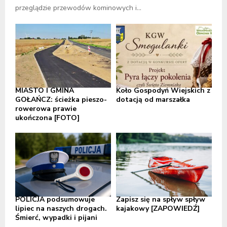
przeglądzie przewodów kominowych i...
MIASTO I GMINA
Koło Gospodyń Wiejskich z
GOŁAŃCZ: ścieżka pieszo-
dotacją od marszałka
rowerowa prawie
ukończona [FOTO]
POLICJA podsumowuje
Zapisz się na spływ spływ
lipiec na naszych drogach.
kajakowy [ZAPOWIEDŹ]
Śmierć, wypadki i pijani