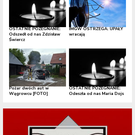
OSTATNIE POŻEGNANIE:
IMGW OSTRZEGA: UPAŁY
Odszedł od nas Zdzisław
wracają
Świercz
Pożar dwóch aut w
OSTATNIE POŻEGNANIE:
Wągrowcu [FOTO]
Odeszła od nas Maria Dojs