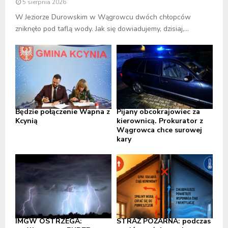
5 sierpnia 2026
W Jeziorze Durowskim w Wągrowcu dwóch chłopców
zniknęło pod taflą wody. Jak się dowiadujemy, dzisiaj,...
Będzie połączenie Wapna z
Pijany obcokrajowiec za
Kcynią
kierownicą. Prokurator z
Wągrowca chce surowej
kary
IMGW OSTRZEGA:
STRAŻ POŻARNA: podczas