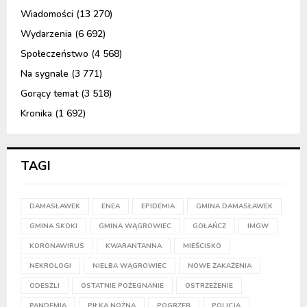
Wiadomości
(13 270)
Wydarzenia
(6 692)
Społeczeństwo
(4 568)
Na sygnale
(3 771)
Gorący temat
(3 518)
Kronika
(1 692)
TAGI
DAMASŁAWEK
ENEA
EPIDEMIA
GMINA DAMASŁAWEK
GMINA SKOKI
GMINA WĄGROWIEC
GOŁAŃCZ
IMGW
KORONAWIRUS
KWARANTANNA
MIEŚCISKO
NEKROLOGI
NIELBA WĄGROWIEC
NOWE ZAKAŻENIA
ODESZLI
OSTATNIE POŻEGNANIE
OSTRZEŻENIE
PANDEMIA
PIŁKA NOŻNA
POGRZEB
POLICJA