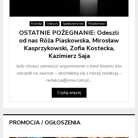
Kronika
Odeszli
Społeczeństwo
Wiadomości
OSTATNIE POŻEGNANIE: Odeszli
od nas Róża Piaskowska, Mirosław
Kasprzykowski, Zofia Kostecka,
Kazimierz Saja
Jeśli chcesz zamieścić wspomnienie o kimś bliskim, kto
odszedł na zawsze – skontaktuj się z naszą redakcją –
redakcja@onw.com.pl...
Czytaj więcej
PROMOCJA / OGŁOSZENIA