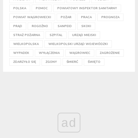
POLSKA
POMOC
POWIATOWY INSPEKTOR SANITARNY
POWIAT WĄGROWIECKI
POŻAR
PRACA
PROGNOZA
PRĄD
ROGOŹNO
SANPEID
SKOKI
STRAŻ POŻARNA
SZPITAL
URZĄD MIEJSKI
WIELKOPOLSKA
WIELKOPOLSKI URZĄD WOJEWÓDZKI
WYPADEK
WYŁĄCZENIA
WĄGROWIEC
ZAGROŻENIE
ZDARZYŁO SIĘ
ZGONY
ŚMIERĆ
ŚWIĘTO
ad