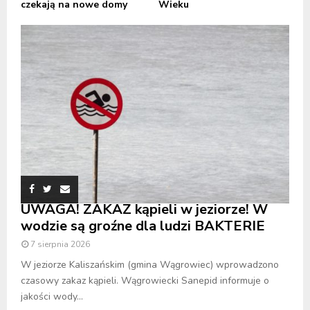
czekają na nowe domy
Wieku
UWAGA! ZAKAZ kąpieli w jeziorze! W
wodzie są groźne dla ludzi BAKTERIE
7 sierpnia 2026
W jeziorze Kaliszańskim (gmina Wągrowiec) wprowadzono
czasowy zakaz kąpieli. Wągrowiecki Sanepid informuje o
jakości wody...