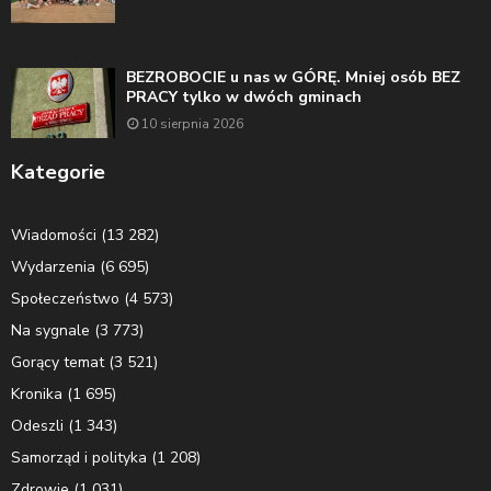
BEZROBOCIE u nas w GÓRĘ. Mniej osób BEZ
PRACY tylko w dwóch gminach
10 sierpnia 2026
Kategorie
Wiadomości
(13 282)
Wydarzenia
(6 695)
Społeczeństwo
(4 573)
Na sygnale
(3 773)
Gorący temat
(3 521)
Kronika
(1 695)
Odeszli
(1 343)
Samorząd i polityka
(1 208)
Zdrowie
(1 031)