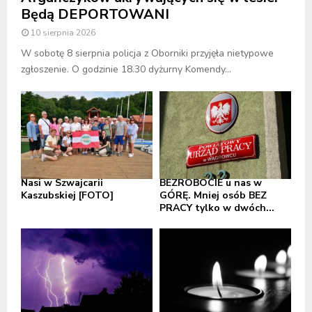
Będą DEPORTOWANI
10 sierpnia 2026
W sobotę 8 sierpnia policja z Oborniki przyjęła nietypowe
zgłoszenie. O godzinie 18.30 dyżurny Komendy...
Nasi w Szwajcarii
BEZROBOCIE u nas w
Kaszubskiej [FOTO]
GÓRĘ. Mniej osób BEZ
PRACY tylko w dwóch...