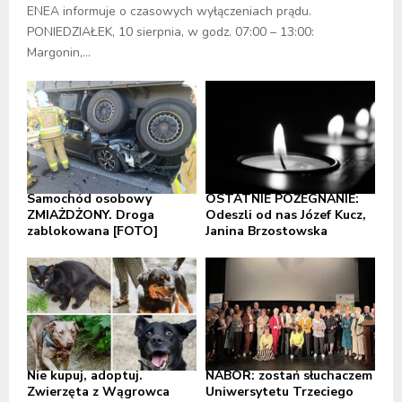
ENEA informuje o czasowych wyłączeniach prądu.
PONIEDZIAŁEK, 10 sierpnia, w godz. 07:00 – 13:00:
Margonin,...
Samochód osobowy
OSTATNIE POŻEGNANIE:
ZMIAŻDŻONY. Droga
Odeszli od nas Józef Kucz,
zablokowana [FOTO]
Janina Brzostowska
Nie kupuj, adoptuj.
NABÓR: zostań słuchaczem
Zwierzęta z Wągrowca
Uniwersytetu Trzeciego