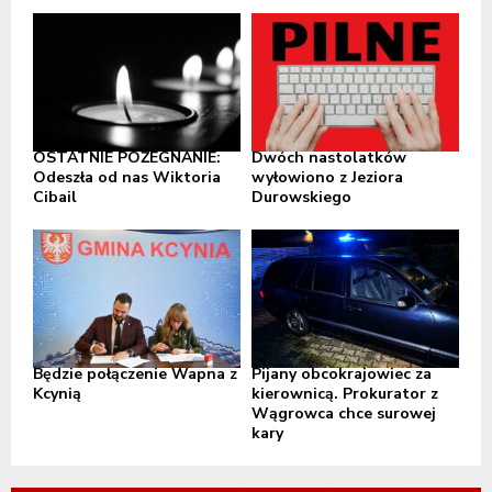
OSTATNIE POŻEGNANIE:
Dwóch nastolatków
Odeszła od nas Wiktoria
wyłowiono z Jeziora
Cibail
Durowskiego
Będzie połączenie Wapna z
Pijany obcokrajowiec za
Kcynią
kierownicą. Prokurator z
Wągrowca chce surowej
kary