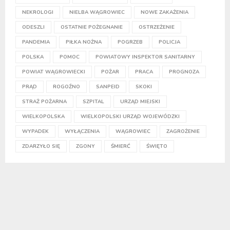
NEKROLOGI
NIELBA WĄGROWIEC
NOWE ZAKAŻENIA
ODESZLI
OSTATNIE POŻEGNANIE
OSTRZEŻENIE
PANDEMIA
PIŁKA NOŻNA
POGRZEB
POLICJA
POLSKA
POMOC
POWIATOWY INSPEKTOR SANITARNY
POWIAT WĄGROWIECKI
POŻAR
PRACA
PROGNOZA
PRĄD
ROGOŹNO
SANPEID
SKOKI
STRAŻ POŻARNA
SZPITAL
URZĄD MIEJSKI
WIELKOPOLSKA
WIELKOPOLSKI URZĄD WOJEWÓDZKI
WYPADEK
WYŁĄCZENIA
WĄGROWIEC
ZAGROŻENIE
ZDARZYŁO SIĘ
ZGONY
ŚMIERĆ
ŚWIĘTO