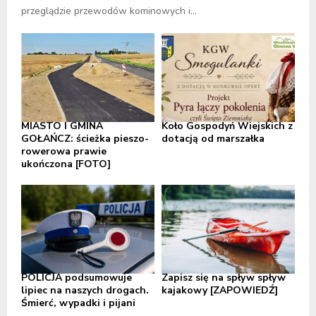
przeglądzie przewodów kominowych i...
MIASTO I GMINA
Koło Gospodyń Wiejskich z
GOŁAŃCZ: ścieżka pieszo-
dotacją od marszałka
rowerowa prawie
ukończona [FOTO]
POLICJA podsumowuje
Zapisz się na spływ spływ
lipiec na naszych drogach.
kajakowy [ZAPOWIEDŹ]
Śmierć, wypadki i pijani