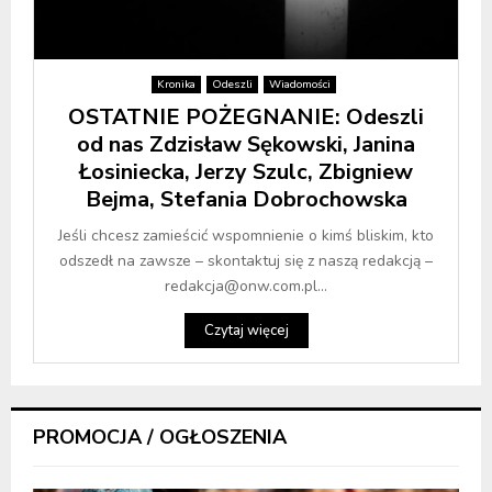
Kronika
Odeszli
Wiadomości
OSTATNIE POŻEGNANIE: Odeszli
od nas Zdzisław Sękowski, Janina
Łosiniecka, Jerzy Szulc, Zbigniew
Bejma, Stefania Dobrochowska
Jeśli chcesz zamieścić wspomnienie o kimś bliskim, kto
odszedł na zawsze – skontaktuj się z naszą redakcją –
redakcja@onw.com.pl...
Czytaj więcej
PROMOCJA / OGŁOSZENIA