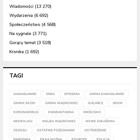
Wiadomości
(13 270)
Wydarzenia
(6 692)
Społeczeństwo
(4 568)
Na sygnale
(3 771)
Gorący temat
(3 518)
Kronika
(1 692)
TAGI
DAMASŁAWEK
ENEA
EPIDEMIA
GMINA DAMASŁAWEK
GMINA SKOKI
GMINA WĄGROWIEC
GOŁAŃCZ
IMGW
KORONAWIRUS
KWARANTANNA
MIEŚCISKO
NEKROLOGI
NIELBA WĄGROWIEC
NOWE ZAKAŻENIA
ODESZLI
OSTATNIE POŻEGNANIE
OSTRZEŻENIE
PANDEMIA
PIŁKA NOŻNA
POGRZEB
POLICJA