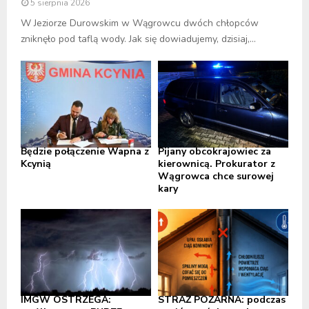
5 sierpnia 2026
W Jeziorze Durowskim w Wągrowcu dwóch chłopców
zniknęło pod taflą wody. Jak się dowiadujemy, dzisiaj,...
Będzie połączenie Wapna z
Pijany obcokrajowiec za
Kcynią
kierownicą. Prokurator z
Wągrowca chce surowej
kary
IMGW OSTRZEGA:
STRAŻ POŻARNA: podczas