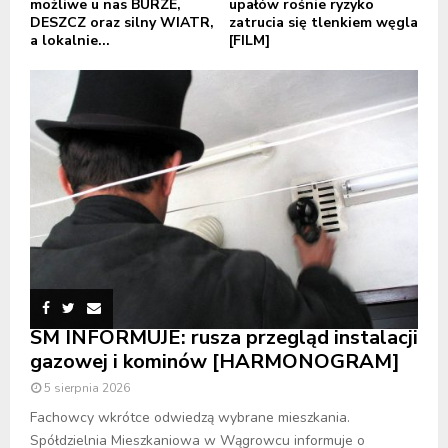
możliwe u nas BURZE,
upałów rośnie ryzyko
DESZCZ oraz silny WIATR,
zatrucia się tlenkiem węgla
a lokalnie...
[FILM]
SM INFORMUJE: rusza przegląd instalacji
gazowej i kominów [HARMONOGRAM]
5 sierpnia 2026
Fachowcy wkrótce odwiedzą wybrane mieszkania.
Spółdzielnia Mieszkaniowa w Wągrowcu informuje o