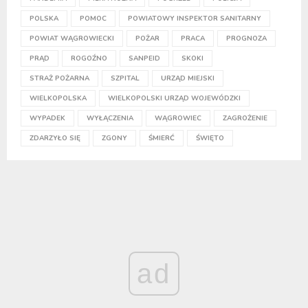
POLSKA
POMOC
POWIATOWY INSPEKTOR SANITARNY
POWIAT WĄGROWIECKI
POŻAR
PRACA
PROGNOZA
PRĄD
ROGOŹNO
SANPEID
SKOKI
STRAŻ POŻARNA
SZPITAL
URZĄD MIEJSKI
WIELKOPOLSKA
WIELKOPOLSKI URZĄD WOJEWÓDZKI
WYPADEK
WYŁĄCZENIA
WĄGROWIEC
ZAGROŻENIE
ZDARZYŁO SIĘ
ZGONY
ŚMIERĆ
ŚWIĘTO
ad