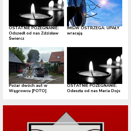
OSTATNIE POŻEGNANIE:
IMGW OSTRZEGA: UPAŁY
Odszedł od nas Zdzisław
wracają
Świercz
Pożar dwóch aut w
OSTATNIE POŻEGNANIE:
Wągrowcu [FOTO]
Odeszła od nas Maria Dojs