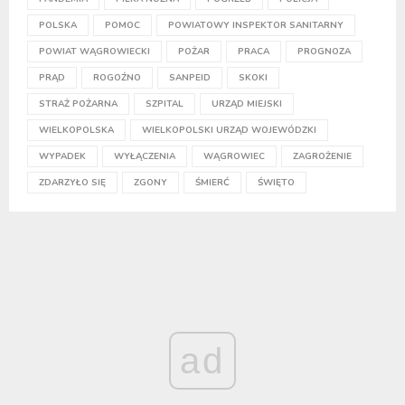
POLSKA
POMOC
POWIATOWY INSPEKTOR SANITARNY
POWIAT WĄGROWIECKI
POŻAR
PRACA
PROGNOZA
PRĄD
ROGOŹNO
SANPEID
SKOKI
STRAŻ POŻARNA
SZPITAL
URZĄD MIEJSKI
WIELKOPOLSKA
WIELKOPOLSKI URZĄD WOJEWÓDZKI
WYPADEK
WYŁĄCZENIA
WĄGROWIEC
ZAGROŻENIE
ZDARZYŁO SIĘ
ZGONY
ŚMIERĆ
ŚWIĘTO
ad