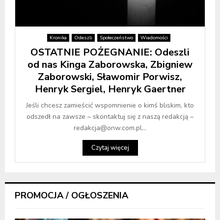
Kronika
Odeszli
Społeczeństwo
Wiadomości
OSTATNIE POŻEGNANIE: Odeszli
od nas Kinga Zaborowska, Zbigniew
Zaborowski, Sławomir Porwisz,
Henryk Sergiel, Henryk Gaertner
Jeśli chcesz zamieścić wspomnienie o kimś bliskim, kto
odszedł na zawsze – skontaktuj się z naszą redakcją –
redakcja@onw.com.pl...
Czytaj więcej
PROMOCJA / OGŁOSZENIA