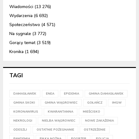
Wiadomości
(13 276)
Wydarzenia
(6 692)
Społeczeństwo
(4 571)
Na sygnale
(3 772)
Gorący temat
(3 519)
Kronika
(1 694)
TAGI
DAMASŁAWEK
ENEA
EPIDEMIA
GMINA DAMASŁAWEK
GMINA SKOKI
GMINA WĄGROWIEC
GOŁAŃCZ
IMGW
KORONAWIRUS
KWARANTANNA
MIEŚCISKO
NEKROLOGI
NIELBA WĄGROWIEC
NOWE ZAKAŻENIA
ODESZLI
OSTATNIE POŻEGNANIE
OSTRZEŻENIE
PANDEMIA
PIŁKA NOŻNA
POGRZEB
POLICJA