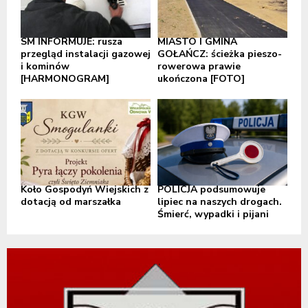
SM INFORMUJE: rusza
MIASTO I GMINA
przegląd instalacji gazowej
GOŁAŃCZ: ścieżka pieszo-
i kominów
rowerowa prawie
[HARMONOGRAM]
ukończona [FOTO]
Koło Gospodyń Wiejskich z
POLICJA podsumowuje
dotacją od marszałka
lipiec na naszych drogach.
Śmierć, wypadki i pijani