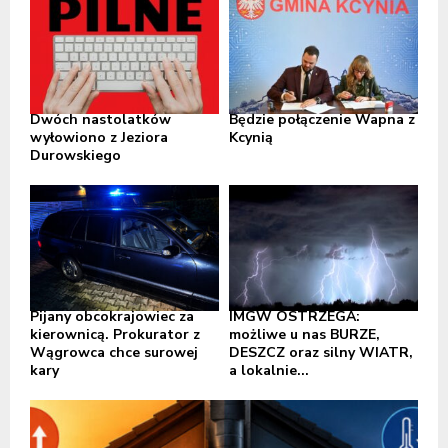
Dwóch nastolatków
Będzie połączenie Wapna z
wyłowiono z Jeziora
Kcynią
Durowskiego
Pijany obcokrajowiec za
IMGW OSTRZEGA:
kierownicą. Prokurator z
możliwe u nas BURZE,
Wągrowca chce surowej
DESZCZ oraz silny WIATR,
kary
a lokalnie...