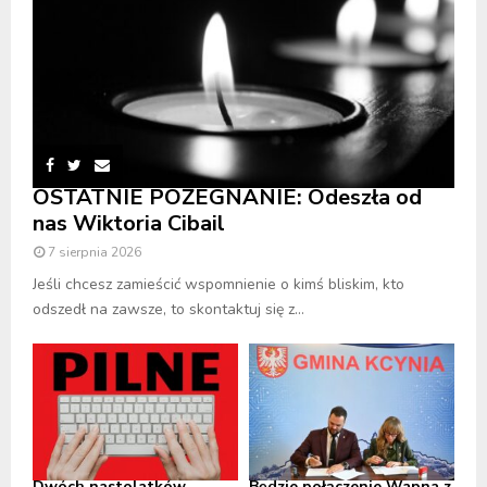
OSTATNIE POŻEGNANIE: Odeszła od
nas Wiktoria Cibail
7 sierpnia 2026
Jeśli chcesz zamieścić wspomnienie o kimś bliskim, kto
odszedł na zawsze, to skontaktuj się z...
Dwóch nastolatków
Będzie połączenie Wapna z