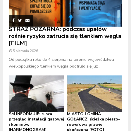
STRAŻ POŻARNA: podczas upałów
rośnie ryzyko zatrucia się tlenkiem węgla
[FILM]
5 sierpnia 2026
Od początku roku do 4 sierpnia na terenie województwa
wielkopolskiego tlenkiem węgla podtruło się już...
SM INFORMUJE: rusza
MIASTO I GMINA
przegląd instalacji gazowej
GOŁAŃCZ: ścieżka pieszo-
i kominów
rowerowa prawie
[HARMONOGRAM]
ukończona [FOTO]