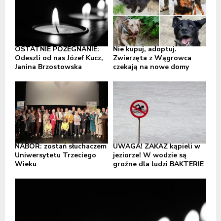
OSTATNIE POŻEGNANIE:
Nie kupuj, adoptuj.
Odeszli od nas Józef Kucz,
Zwierzęta z Wągrowca
Janina Brzostowska
czekają na nowe domy
NABÓR: zostań słuchaczem
UWAGA! ZAKAZ kąpieli w
Uniwersytetu Trzeciego
jeziorze! W wodzie są
Wieku
groźne dla ludzi BAKTERIE