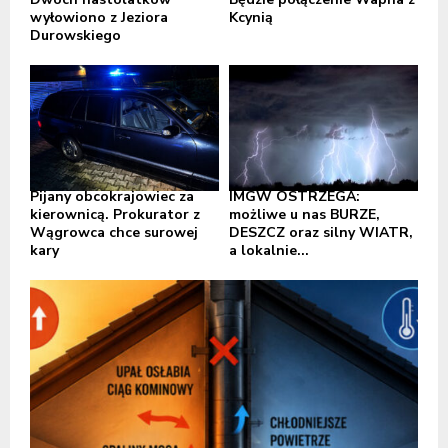
wyłowiono z Jeziora
Kcynią
Durowskiego
Pijany obcokrajowiec za
IMGW OSTRZEGA:
kierownicą. Prokurator z
możliwe u nas BURZE,
Wągrowca chce surowej
DESZCZ oraz silny WIATR,
kary
a lokalnie...