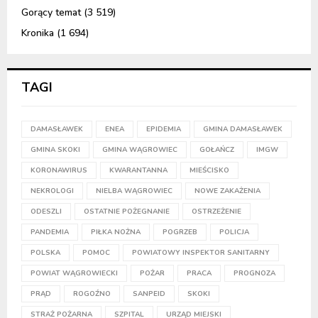
Gorący temat
(3 519)
Kronika
(1 694)
TAGI
DAMASŁAWEK
ENEA
EPIDEMIA
GMINA DAMASŁAWEK
GMINA SKOKI
GMINA WĄGROWIEC
GOŁAŃCZ
IMGW
KORONAWIRUS
KWARANTANNA
MIEŚCISKO
NEKROLOGI
NIELBA WĄGROWIEC
NOWE ZAKAŻENIA
ODESZLI
OSTATNIE POŻEGNANIE
OSTRZEŻENIE
PANDEMIA
PIŁKA NOŻNA
POGRZEB
POLICJA
POLSKA
POMOC
POWIATOWY INSPEKTOR SANITARNY
POWIAT WĄGROWIECKI
POŻAR
PRACA
PROGNOZA
PRĄD
ROGOŹNO
SANPEID
SKOKI
STRAŻ POŻARNA
SZPITAL
URZĄD MIEJSKI