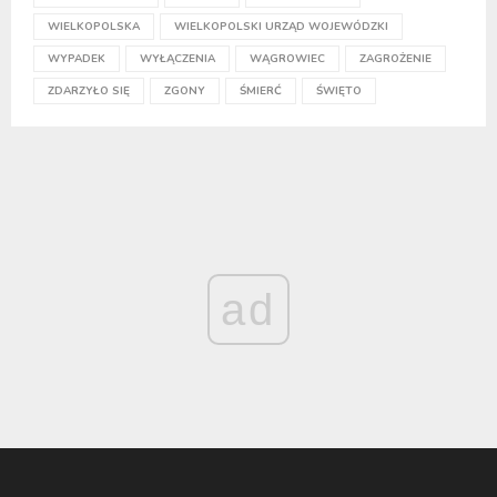
WIELKOPOLSKA
WIELKOPOLSKI URZĄD WOJEWÓDZKI
WYPADEK
WYŁĄCZENIA
WĄGROWIEC
ZAGROŻENIE
ZDARZYŁO SIĘ
ZGONY
ŚMIERĆ
ŚWIĘTO
ad