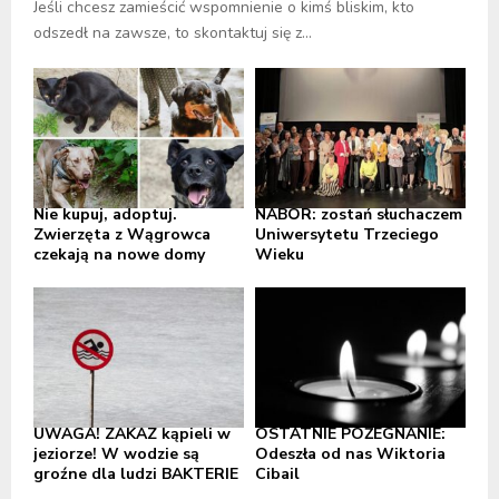
Jeśli chcesz zamieścić wspomnienie o kimś bliskim, kto
odszedł na zawsze, to skontaktuj się z...
Nie kupuj, adoptuj.
NABÓR: zostań słuchaczem
Zwierzęta z Wągrowca
Uniwersytetu Trzeciego
czekają na nowe domy
Wieku
UWAGA! ZAKAZ kąpieli w
OSTATNIE POŻEGNANIE:
jeziorze! W wodzie są
Odeszła od nas Wiktoria
groźne dla ludzi BAKTERIE
Cibail