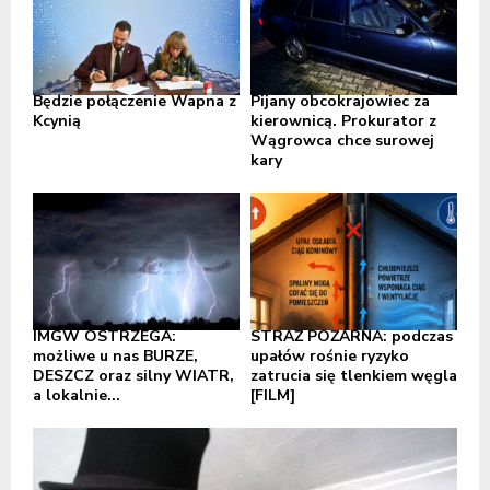
Będzie połączenie Wapna z
Pijany obcokrajowiec za
Kcynią
kierownicą. Prokurator z
Wągrowca chce surowej
kary
IMGW OSTRZEGA:
STRAŻ POŻARNA: podczas
możliwe u nas BURZE,
upałów rośnie ryzyko
DESZCZ oraz silny WIATR,
zatrucia się tlenkiem węgla
a lokalnie...
[FILM]