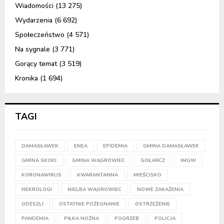
Wiadomości
(13 275)
Wydarzenia
(6 692)
Społeczeństwo
(4 571)
Na sygnale
(3 771)
Gorący temat
(3 519)
Kronika
(1 694)
TAGI
DAMASŁAWEK
ENEA
EPIDEMIA
GMINA DAMASŁAWEK
GMINA SKOKI
GMINA WĄGROWIEC
GOŁAŃCZ
IMGW
KORONAWIRUS
KWARANTANNA
MIEŚCISKO
NEKROLOGI
NIELBA WĄGROWIEC
NOWE ZAKAŻENIA
ODESZLI
OSTATNIE POŻEGNANIE
OSTRZEŻENIE
PANDEMIA
PIŁKA NOŻNA
POGRZEB
POLICJA