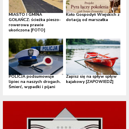
MIASTO I GMINA
Koło Gospodyń Wiejskich z
GOŁAŃCZ: ścieżka pieszo-
dotacją od marszałka
rowerowa prawie
ukończona [FOTO]
POLICJA podsumowuje
Zapisz się na spływ spływ
lipiec na naszych drogach.
kajakowy [ZAPOWIEDŹ]
Śmierć, wypadki i pijani