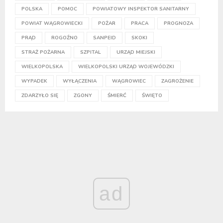
POLSKA
POMOC
POWIATOWY INSPEKTOR SANITARNY
POWIAT WĄGROWIECKI
POŻAR
PRACA
PROGNOZA
PRĄD
ROGOŹNO
SANPEID
SKOKI
STRAŻ POŻARNA
SZPITAL
URZĄD MIEJSKI
WIELKOPOLSKA
WIELKOPOLSKI URZĄD WOJEWÓDZKI
WYPADEK
WYŁĄCZENIA
WĄGROWIEC
ZAGROŻENIE
ZDARZYŁO SIĘ
ZGONY
ŚMIERĆ
ŚWIĘTO
ad