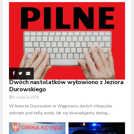
Dwóch nastolatków wyłowiono z Jeziora
Durowskiego
5 sierpnia 2026
W Jeziorze Durowskim w Wągrowcu dwóch chłopców
zniknęło pod taflą wody. Jak się dowiadujemy, dzisiaj,...