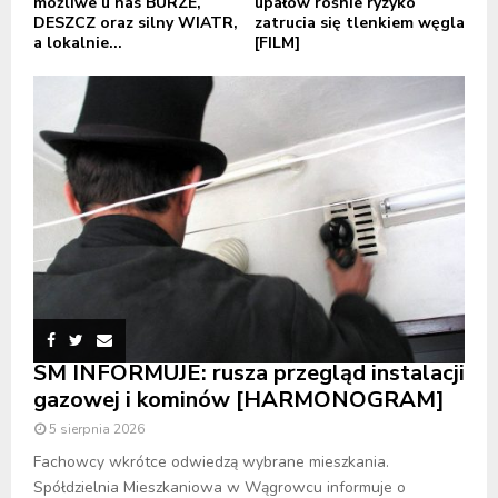
możliwe u nas BURZE,
upałów rośnie ryzyko
DESZCZ oraz silny WIATR,
zatrucia się tlenkiem węgla
a lokalnie...
[FILM]
SM INFORMUJE: rusza przegląd instalacji
gazowej i kominów [HARMONOGRAM]
5 sierpnia 2026
Fachowcy wkrótce odwiedzą wybrane mieszkania.
Spółdzielnia Mieszkaniowa w Wągrowcu informuje o