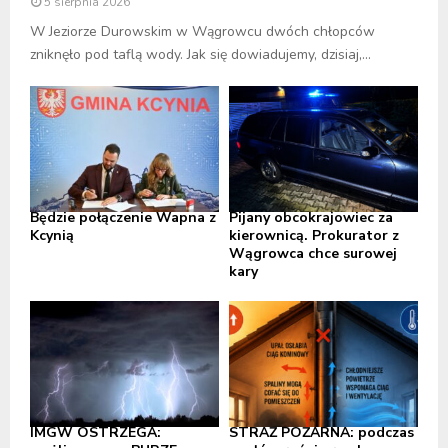
5 sierpnia 2026
W Jeziorze Durowskim w Wągrowcu dwóch chłopców
zniknęło pod taflą wody. Jak się dowiadujemy, dzisiaj,...
Będzie połączenie Wapna z
Pijany obcokrajowiec za
Kcynią
kierownicą. Prokurator z
Wągrowca chce surowej
kary
IMGW OSTRZEGA:
STRAŻ POŻARNA: podczas