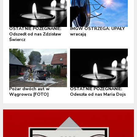
OSTATNIE POŻEGNANIE:
IMGW OSTRZEGA: UPAŁY
Odszedł od nas Zdzisław
wracają
Świercz
Pożar dwóch aut w
OSTATNIE POŻEGNANIE:
Wągrowcu [FOTO]
Odeszła od nas Maria Dojs