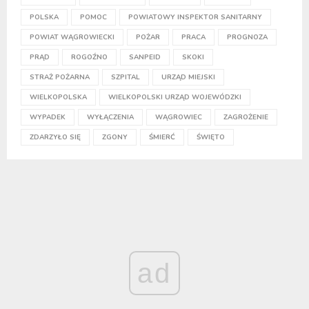
POLSKA
POMOC
POWIATOWY INSPEKTOR SANITARNY
POWIAT WĄGROWIECKI
POŻAR
PRACA
PROGNOZA
PRĄD
ROGOŹNO
SANPEID
SKOKI
STRAŻ POŻARNA
SZPITAL
URZĄD MIEJSKI
WIELKOPOLSKA
WIELKOPOLSKI URZĄD WOJEWÓDZKI
WYPADEK
WYŁĄCZENIA
WĄGROWIEC
ZAGROŻENIE
ZDARZYŁO SIĘ
ZGONY
ŚMIERĆ
ŚWIĘTO
ad