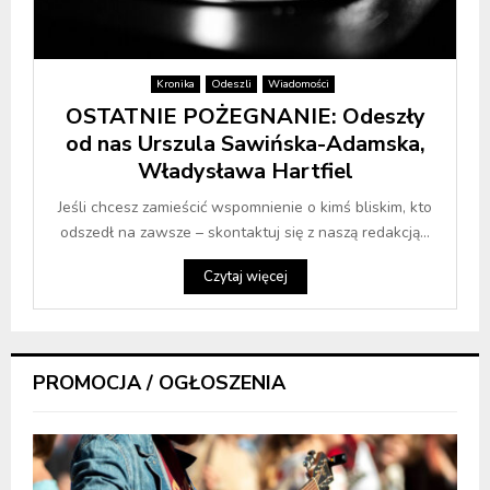
Kronika
Odeszli
Wiadomości
OSTATNIE POŻEGNANIE: Odeszły
od nas Urszula Sawińska-Adamska,
Władysława Hartfiel
Jeśli chcesz zamieścić wspomnienie o kimś bliskim, kto
odszedł na zawsze – skontaktuj się z naszą redakcją...
Czytaj więcej
PROMOCJA / OGŁOSZENIA