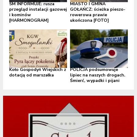
SM INFORMUJE: rusza
MIASTO I GMINA
przegląd instalacji gazowej
GOŁAŃCZ: ścieżka pieszo-
i kominów
rowerowa prawie
[HARMONOGRAM]
ukończona [FOTO]
Koło Gospodyń Wiejskich z
POLICJA podsumowuje
dotacją od marszałka
lipiec na naszych drogach.
Śmierć, wypadki i pijani