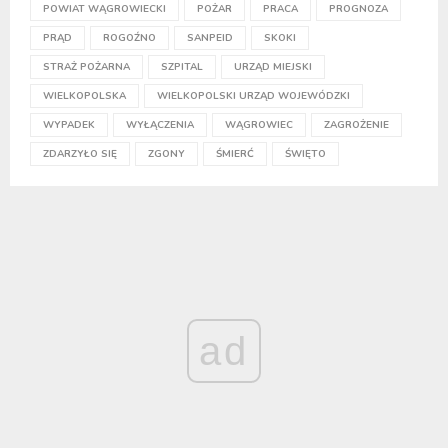
POWIAT WĄGROWIECKI
POŻAR
PRACA
PROGNOZA
PRĄD
ROGOŹNO
SANPEID
SKOKI
STRAŻ POŻARNA
SZPITAL
URZĄD MIEJSKI
WIELKOPOLSKA
WIELKOPOLSKI URZĄD WOJEWÓDZKI
WYPADEK
WYŁĄCZENIA
WĄGROWIEC
ZAGROŻENIE
ZDARZYŁO SIĘ
ZGONY
ŚMIERĆ
ŚWIĘTO
ad