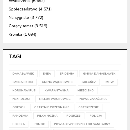
Wydarzenia
(6 692)
Społeczeństwo
(4 571)
Na sygnale
(3 772)
Gorący temat
(3 519)
Kronika
(1 694)
TAGI
DAMASŁAWEK
ENEA
EPIDEMIA
GMINA DAMASŁAWEK
GMINA SKOKI
GMINA WĄGROWIEC
GOŁAŃCZ
IMGW
KORONAWIRUS
KWARANTANNA
MIEŚCISKO
NEKROLOGI
NIELBA WĄGROWIEC
NOWE ZAKAŻENIA
ODESZLI
OSTATNIE POŻEGNANIE
OSTRZEŻENIE
PANDEMIA
PIŁKA NOŻNA
POGRZEB
POLICJA
POLSKA
POMOC
POWIATOWY INSPEKTOR SANITARNY