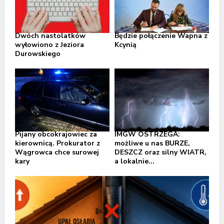
Dwóch nastolatków
Będzie połączenie Wapna z
wyłowiono z Jeziora
Kcynią
Durowskiego
Pijany obcokrajowiec za
IMGW OSTRZEGA:
kierownicą. Prokurator z
możliwe u nas BURZE,
Wągrowca chce surowej
DESZCZ oraz silny WIATR,
kary
a lokalnie...