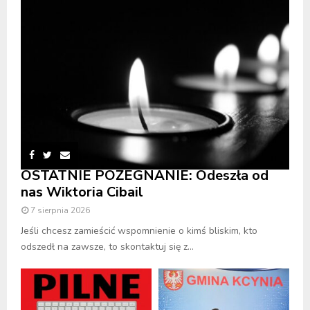
OSTATNIE POŻEGNANIE: Odeszła od
nas Wiktoria Cibail
7 sierpnia 2026
Jeśli chcesz zamieścić wspomnienie o kimś bliskim, kto
odszedł na zawsze, to skontaktuj się z...