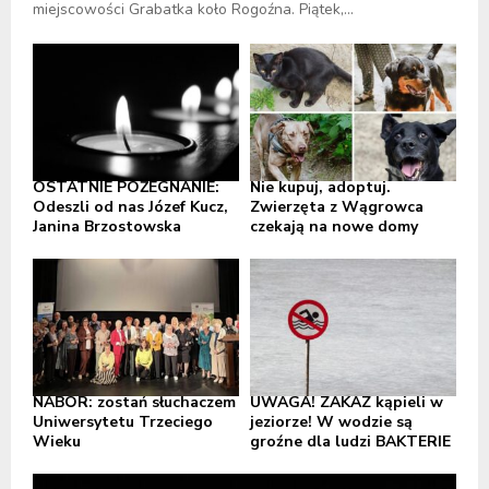
miejscowości Grabatka koło Rogoźna. Piątek,...
OSTATNIE POŻEGNANIE:
Nie kupuj, adoptuj.
Odeszli od nas Józef Kucz,
Zwierzęta z Wągrowca
Janina Brzostowska
czekają na nowe domy
NABÓR: zostań słuchaczem
UWAGA! ZAKAZ kąpieli w
Uniwersytetu Trzeciego
jeziorze! W wodzie są
Wieku
groźne dla ludzi BAKTERIE