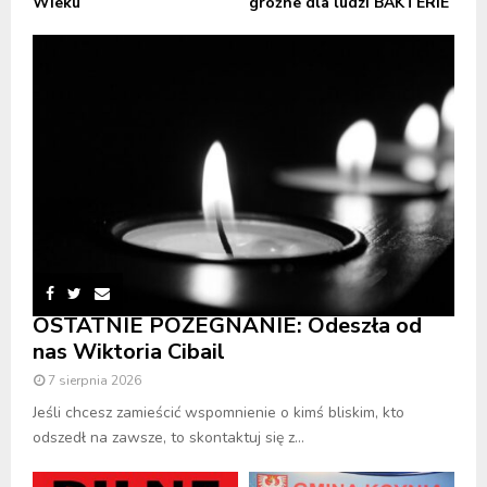
Wieku
groźne dla ludzi BAKTERIE
OSTATNIE POŻEGNANIE: Odeszła od
nas Wiktoria Cibail
7 sierpnia 2026
Jeśli chcesz zamieścić wspomnienie o kimś bliskim, kto
odszedł na zawsze, to skontaktuj się z...