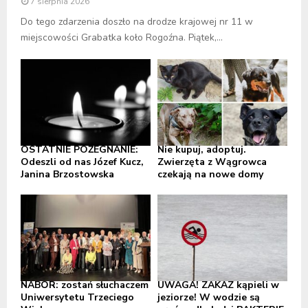
7 sierpnia 2026
Do tego zdarzenia doszło na drodze krajowej nr 11 w
miejscowości Grabatka koło Rogoźna. Piątek,...
OSTATNIE POŻEGNANIE:
Nie kupuj, adoptuj.
Odeszli od nas Józef Kucz,
Zwierzęta z Wągrowca
Janina Brzostowska
czekają na nowe domy
NABÓR: zostań słuchaczem
UWAGA! ZAKAZ kąpieli w
Uniwersytetu Trzeciego
jeziorze! W wodzie są