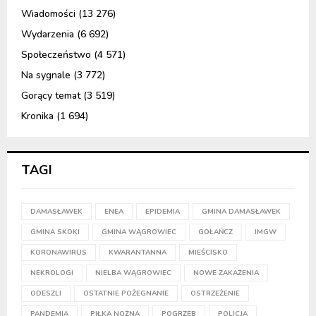
Wiadomości
(13 276)
Wydarzenia
(6 692)
Społeczeństwo
(4 571)
Na sygnale
(3 772)
Gorący temat
(3 519)
Kronika
(1 694)
TAGI
DAMASŁAWEK
ENEA
EPIDEMIA
GMINA DAMASŁAWEK
GMINA SKOKI
GMINA WĄGROWIEC
GOŁAŃCZ
IMGW
KORONAWIRUS
KWARANTANNA
MIEŚCISKO
NEKROLOGI
NIELBA WĄGROWIEC
NOWE ZAKAŻENIA
ODESZLI
OSTATNIE POŻEGNANIE
OSTRZEŻENIE
PANDEMIA
PIŁKA NOŻNA
POGRZEB
POLICJA