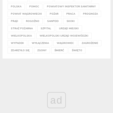
POLSKA
POMOC
POWIATOWY INSPEKTOR SANITARNY
POWIAT WĄGROWIECKI
POŻAR
PRACA
PROGNOZA
PRĄD
ROGOŹNO
SANPEID
SKOKI
STRAŻ POŻARNA
SZPITAL
URZĄD MIEJSKI
WIELKOPOLSKA
WIELKOPOLSKI URZĄD WOJEWÓDZKI
WYPADEK
WYŁĄCZENIA
WĄGROWIEC
ZAGROŻENIE
ZDARZYŁO SIĘ
ZGONY
ŚMIERĆ
ŚWIĘTO
ad