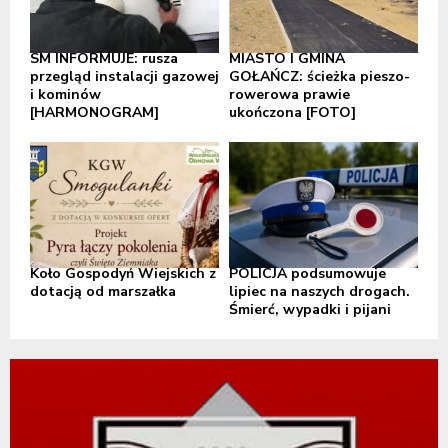
SM INFORMUJE: rusza
MIASTO I GMINA
przegląd instalacji gazowej
GOŁAŃCZ: ścieżka pieszo-
i kominów
rowerowa prawie
[HARMONOGRAM]
ukończona [FOTO]
Koło Gospodyń Wiejskich z
POLICJA podsumowuje
dotacją od marszałka
lipiec na naszych drogach.
Śmierć, wypadki i pijani