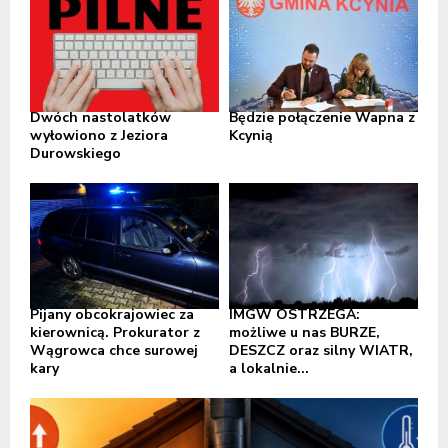
Dwóch nastolatków
Będzie połączenie Wapna z
wyłowiono z Jeziora
Kcynią
Durowskiego
Pijany obcokrajowiec za
IMGW OSTRZEGA:
kierownicą. Prokurator z
możliwe u nas BURZE,
Wągrowca chce surowej
DESZCZ oraz silny WIATR,
kary
a lokalnie...