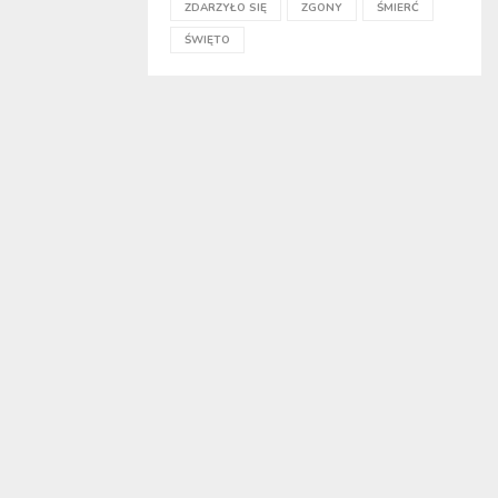
ZDARZYŁO SIĘ
ZGONY
ŚMIERĆ
ŚWIĘTO