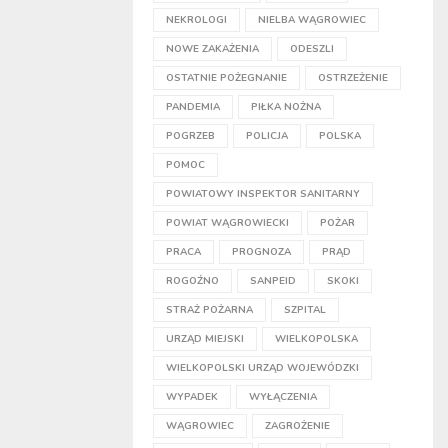
NEKROLOGI
NIELBA WĄGROWIEC
NOWE ZAKAŻENIA
ODESZLI
OSTATNIE POŻEGNANIE
OSTRZEŻENIE
PANDEMIA
PIŁKA NOŻNA
POGRZEB
POLICJA
POLSKA
POMOC
POWIATOWY INSPEKTOR SANITARNY
POWIAT WĄGROWIECKI
POŻAR
PRACA
PROGNOZA
PRĄD
ROGOŹNO
SANPEID
SKOKI
STRAŻ POŻARNA
SZPITAL
URZĄD MIEJSKI
WIELKOPOLSKA
WIELKOPOLSKI URZĄD WOJEWÓDZKI
WYPADEK
WYŁĄCZENIA
WĄGROWIEC
ZAGROŻENIE