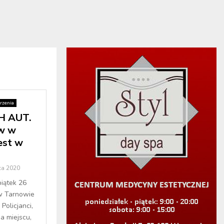
rzenia
 AUT.
ów w
est w
ca 2020
piątek 26
w Tarnowie
Policjanci,
a miejscu,