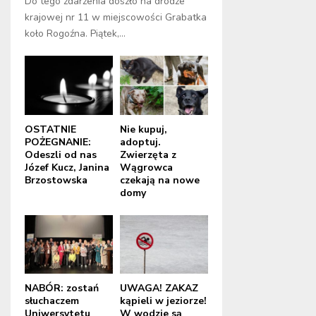
Do tego zdarzenia doszło na drodze
krajowej nr 11 w miejscowości Grabatka
koło Rogoźna. Piątek,...
OSTATNIE
Nie kupuj,
POŻEGNANIE:
adoptuj.
Odeszli od nas
Zwierzęta z
Józef Kucz, Janina
Wągrowca
Brzostowska
czekają na nowe
domy
NABÓR: zostań
UWAGA! ZAKAZ
słuchaczem
kąpieli w jeziorze!
Uniwersytetu
W wodzie są