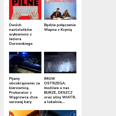
Dwóch
Będzie połączenie
nastolatków
Wapna z Kcynią
wyłowiono z
Jeziora
Durowskiego
Pijany
IMGW
obcokrajowiec za
OSTRZEGA:
kierownicą.
możliwe u nas
Prokurator z
BURZE, DESZCZ
Wągrowca chce
oraz silny WIATR,
surowej kary
a lokalnie...