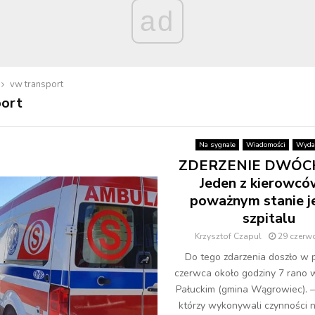
ad
vw transport
port
Na sygnale
Wiadomości
Wyda
ZDERZENIE DWÓCH
Jeden z kierowc
poważnym stanie j
szpitalu
Krzysztof Czapul
29 czerw
Do tego zdarzenia doszło w 
czerwca około godziny 7 rano 
Pałuckim (gmina Wągrowiec). – 
którzy wykonywali czynności n