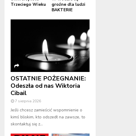
Trzeciego Wieku
groźne dla ludzi
BAKTERIE
OSTATNIE POŻEGNANIE:
Odeszła od nas Wiktoria
Cibail
7 sierpnia 2026
Jeśli chcesz zamieścić wspomnienie o
kimś bliskim, kto odszedł na zawsze, to
skontaktuj się z...