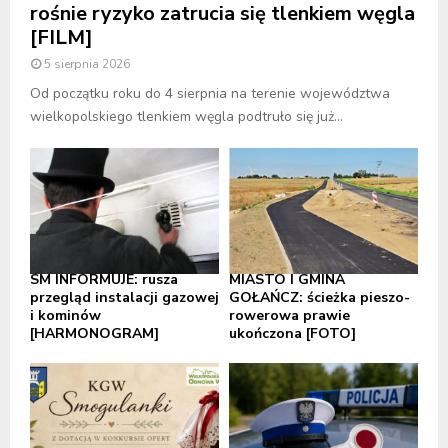
rośnie ryzyko zatrucia się tlenkiem węgla
[FILM]
5 sierpnia 2026
Od początku roku do 4 sierpnia na terenie województwa
wielkopolskiego tlenkiem węgla podtruło się już...
SM INFORMUJE: rusza
MIASTO I GMINA
przegląd instalacji gazowej
GOŁAŃCZ: ścieżka pieszo-
i kominów
rowerowa prawie
[HARMONOGRAM]
ukończona [FOTO]