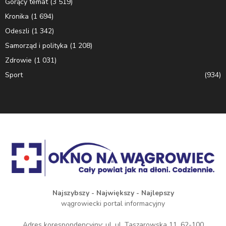
Gorący temat
(3 519)
Kronika
(1 694)
Odeszli
(1 342)
Samorząd i polityka
(1 208)
Zdrowie
(1 031)
Sport
(934)
Najszybszy - Największy - Najlepszy
wągrowiecki portal informacyjny
Adres korespondencyjny: ul. ul. Taszarowska 11, 62-100