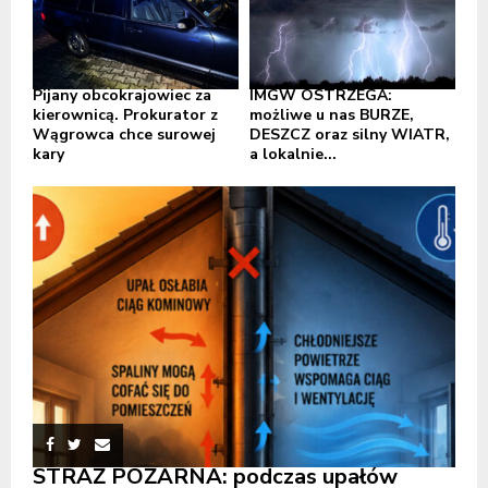
Pijany obcokrajowiec za
IMGW OSTRZEGA:
kierownicą. Prokurator z
możliwe u nas BURZE,
Wągrowca chce surowej
DESZCZ oraz silny WIATR,
kary
a lokalnie...
STRAŻ POŻARNA: podczas upałów