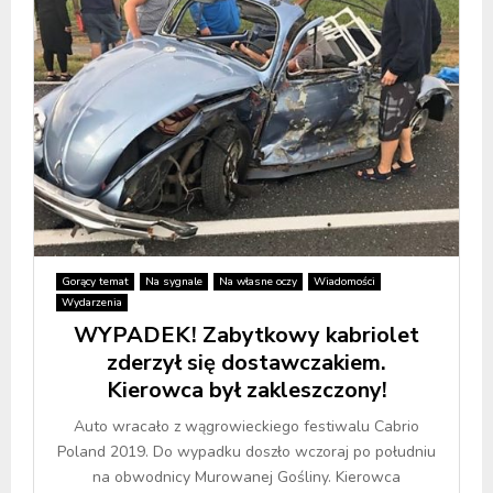
Gorący temat
Na sygnale
Na własne oczy
Wiadomości
Wydarzenia
WYPADEK! Zabytkowy kabriolet
zderzył się dostawczakiem.
Kierowca był zakleszczony!
Auto wracało z wągrowieckiego festiwalu Cabrio
Poland 2019. Do wypadku doszło wczoraj po południu
na obwodnicy Murowanej Gośliny. Kierowca