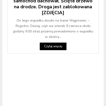
samochód dachował. Ścięte drzewo
na drodze. Droga jest zablokowana
[ZDJĘCIA]
Do tego wypadku doszło na trasie Wągrowiec –
Rogoźno. Dzisiaj, czyli we wtorek 9 czerwca około
godziny 9.00 straż pożarną powiadomiono o wypadku
w okolicy...
Czytaj więcej