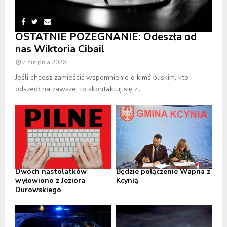
OSTATNIE POŻEGNANIE: Odeszła od
nas Wiktoria Cibail
7 sierpnia 2026
Jeśli chcesz zamieścić wspomnienie o kimś bliskim, kto
odszedł na zawsze, to skontaktuj się z...
Dwóch nastolatków
Będzie połączenie Wapna z
wyłowiono z Jeziora
Kcynią
Durowskiego