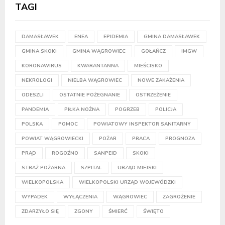
TAGI
DAMASŁAWEK
ENEA
EPIDEMIA
GMINA DAMASŁAWEK
GMINA SKOKI
GMINA WĄGROWIEC
GOŁAŃCZ
IMGW
KORONAWIRUS
KWARANTANNA
MIEŚCISKO
NEKROLOGI
NIELBA WĄGROWIEC
NOWE ZAKAŻENIA
ODESZLI
OSTATNIE POŻEGNANIE
OSTRZEŻENIE
PANDEMIA
PIŁKA NOŻNA
POGRZEB
POLICJA
POLSKA
POMOC
POWIATOWY INSPEKTOR SANITARNY
POWIAT WĄGROWIECKI
POŻAR
PRACA
PROGNOZA
PRĄD
ROGOŹNO
SANPEID
SKOKI
STRAŻ POŻARNA
SZPITAL
URZĄD MIEJSKI
WIELKOPOLSKA
WIELKOPOLSKI URZĄD WOJEWÓDZKI
WYPADEK
WYŁĄCZENIA
WĄGROWIEC
ZAGROŻENIE
ZDARZYŁO SIĘ
ZGONY
ŚMIERĆ
ŚWIĘTO