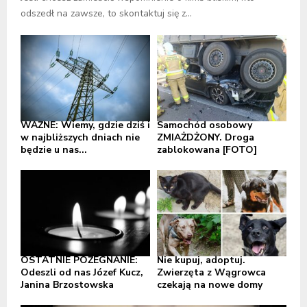
odszedł na zawsze, to skontaktuj się z...
WAŻNE: Wiemy, gdzie dziś i
Samochód osobowy
w najbliższych dniach nie
ZMIAŻDŻONY. Droga
będzie u nas...
zablokowana [FOTO]
OSTATNIE POŻEGNANIE:
Nie kupuj, adoptuj.
Odeszli od nas Józef Kucz,
Zwierzęta z Wągrowca
Janina Brzostowska
czekają na nowe domy