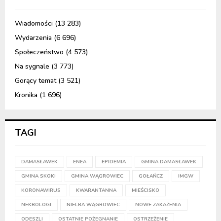
Wiadomości
(13 283)
Wydarzenia
(6 696)
Społeczeństwo
(4 573)
Na sygnale
(3 773)
Gorący temat
(3 521)
Kronika
(1 696)
TAGI
DAMASŁAWEK
ENEA
EPIDEMIA
GMINA DAMASŁAWEK
GMINA SKOKI
GMINA WĄGROWIEC
GOŁAŃCZ
IMGW
KORONAWIRUS
KWARANTANNA
MIEŚCISKO
NEKROLOGI
NIELBA WĄGROWIEC
NOWE ZAKAŻENIA
ODESZLI
OSTATNIE POŻEGNANIE
OSTRZEŻENIE