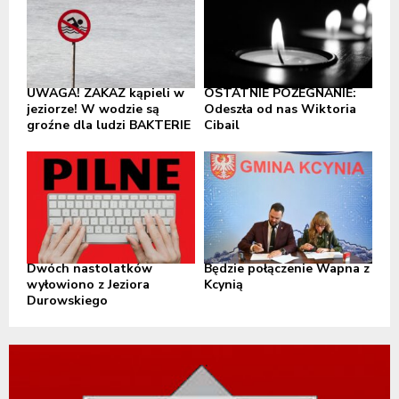
UWAGA! ZAKAZ kąpieli w
OSTATNIE POŻEGNANIE:
jeziorze! W wodzie są
Odeszła od nas Wiktoria
groźne dla ludzi BAKTERIE
Cibail
Dwóch nastolatków
Będzie połączenie Wapna z
wyłowiono z Jeziora
Kcynią
Durowskiego