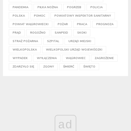
PANDEMIA
PIŁKA NOŻNA
POGRZEB
POLICJA
POLSKA
POMOC
POWIATOWY INSPEKTOR SANITARNY
POWIAT WĄGROWIECKI
POŻAR
PRACA
PROGNOZA
PRĄD
ROGOŹNO
SANPEID
SKOKI
STRAŻ POŻARNA
SZPITAL
URZĄD MIEJSKI
WIELKOPOLSKA
WIELKOPOLSKI URZĄD WOJEWÓDZKI
WYPADEK
WYŁĄCZENIA
WĄGROWIEC
ZAGROŻENIE
ZDARZYŁO SIĘ
ZGONY
ŚMIERĆ
ŚWIĘTO
ad