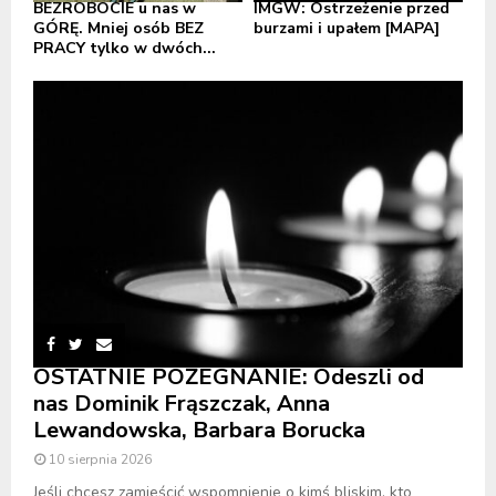
BEZROBOCIE u nas w
IMGW: Ostrzeżenie przed
GÓRĘ. Mniej osób BEZ
burzami i upałem [MAPA]
PRACY tylko w dwóch...
OSTATNIE POŻEGNANIE: Odeszli od
nas Dominik Frąszczak, Anna
Lewandowska, Barbara Borucka
10 sierpnia 2026
Jeśli chcesz zamieścić wspomnienie o kimś bliskim, kto