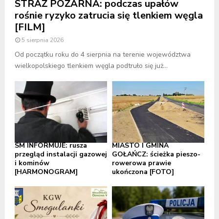
STRAŻ POŻARNA: podczas upałów
rośnie ryzyko zatrucia się tlenkiem węgla
[FILM]
5 sierpnia 2026
Od początku roku do 4 sierpnia na terenie województwa
wielkopolskiego tlenkiem węgla podtruło się już...
SM INFORMUJE: rusza
MIASTO I GMINA
przegląd instalacji gazowej
GOŁAŃCZ: ścieżka pieszo-
i kominów
rowerowa prawie
[HARMONOGRAM]
ukończona [FOTO]