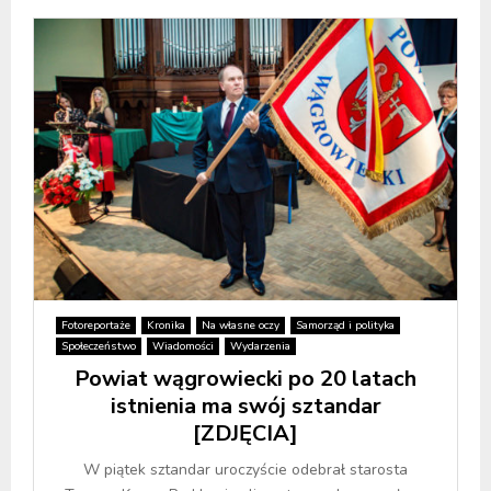
Fotoreportaże
Kronika
Na własne oczy
Samorząd i polityka
Społeczeństwo
Wiadomości
Wydarzenia
Powiat wągrowiecki po 20 latach
istnienia ma swój sztandar
[ZDJĘCIA]
W piątek sztandar uroczyście odebrał starosta