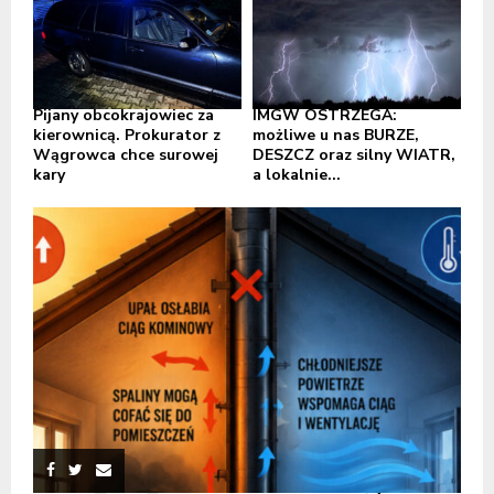
Pijany obcokrajowiec za
IMGW OSTRZEGA:
kierownicą. Prokurator z
możliwe u nas BURZE,
Wągrowca chce surowej
DESZCZ oraz silny WIATR,
kary
a lokalnie...