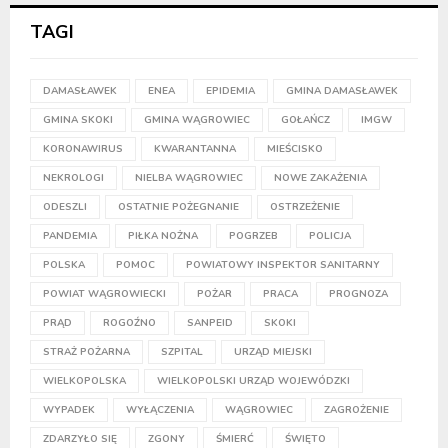
TAGI
DAMASŁAWEK
ENEA
EPIDEMIA
GMINA DAMASŁAWEK
GMINA SKOKI
GMINA WĄGROWIEC
GOŁAŃCZ
IMGW
KORONAWIRUS
KWARANTANNA
MIEŚCISKO
NEKROLOGI
NIELBA WĄGROWIEC
NOWE ZAKAŻENIA
ODESZLI
OSTATNIE POŻEGNANIE
OSTRZEŻENIE
PANDEMIA
PIŁKA NOŻNA
POGRZEB
POLICJA
POLSKA
POMOC
POWIATOWY INSPEKTOR SANITARNY
POWIAT WĄGROWIECKI
POŻAR
PRACA
PROGNOZA
PRĄD
ROGOŹNO
SANPEID
SKOKI
STRAŻ POŻARNA
SZPITAL
URZĄD MIEJSKI
WIELKOPOLSKA
WIELKOPOLSKI URZĄD WOJEWÓDZKI
WYPADEK
WYŁĄCZENIA
WĄGROWIEC
ZAGROŻENIE
ZDARZYŁO SIĘ
ZGONY
ŚMIERĆ
ŚWIĘTO