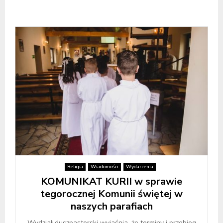
Religia
Wiadomości
Wydarzenia
KOMUNIKAT KURII w sprawie
tegorocznej Komunii świętej w
naszych parafiach
Wydział duszpasterski wyjaśnia, że terminy i przebieg