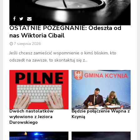
OSTATNIE POŻEGNANIE: Odeszła od
nas Wiktoria Cibail
7 sierpnia 2026
Jeśli chcesz zamieścić wspomnienie o kimś bliskim, kto
odszedł na zawsze, to skontaktuj się z...
Dwóch nastolatków
Będzie połączenie Wapna z
wyłowiono z Jeziora
Kcynią
Durowskiego