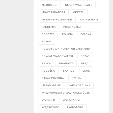
NEKROLOGI
NIELBA WĄGROWIEC
NOWE ZAKAŻENIA
ODESZLI
OSTATNIE POŻEGNANIE
OSTRZEŻENIE
PANDEMIA
PIŁKA NOŻNA
POGRZEB
POLICJA
POLSKA
POMOC
POWIATOWY INSPEKTOR SANITARNY
POWIAT WĄGROWIECKI
POŻAR
PRACA
PROGNOZA
PRĄD
ROGOŹNO
SANPEID
SKOKI
STRAŻ POŻARNA
SZPITAL
URZĄD MIEJSKI
WIELKOPOLSKA
WIELKOPOLSKI URZĄD WOJEWÓDZKI
WYPADEK
WYŁĄCZENIA
WĄGROWIEC
ZAGROŻENIE