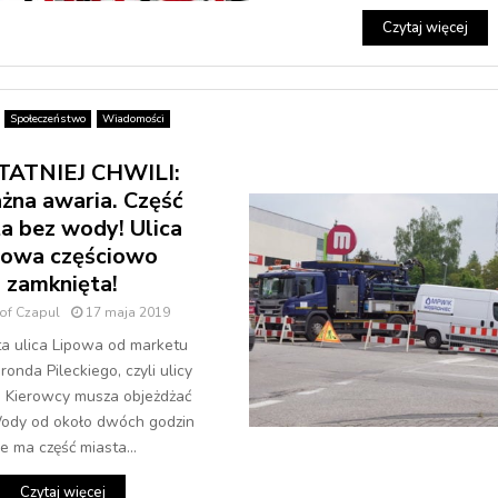
Czytaj więcej
Społeczeństwo
Wiadomości
TATNIEJ CHWILI:
na awaria. Część
a bez wody! Ulica
powa częściowo
zamknięta!
tof Czapul
17 maja 2019
a ulica Lipowa od marketu
ronda Pileckiego, czyli ulicy
. Kierowcy musza objeżdżać
Wody od około dwóch godzin
ie ma część miasta...
Czytaj więcej