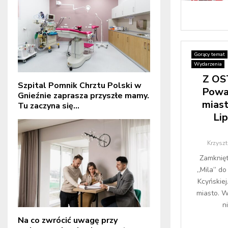
Gorący temat
Wydarzenia
Z OS
Szpital Pomnik Chrztu Polski w
Poważ
Gnieźnie zaprasza przyszłe mamy.
miast
Tu zaczyna się...
Li
Krzysz
Zamknięt
„Mila” do 
Kcyńskiej
miasto. 
n
Na co zwrócić uwagę przy