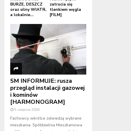
BURZE, DESZCZ
zatrucia się
oraz silny WIATR,
tlenkiem węgla
a lokalnie...
[FILM]
SM INFORMUJE: rusza
przegląd instalacji gazowej
i kominów
[HARMONOGRAM]
5 sierpnia 2026
Fachowcy wkrótce odwiedzą wybrane
mieszkania. Spółdzielnia Mieszkaniowa