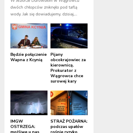
W Jeziorze Durowskim w Wągrowcu
dwóch chłopców zniknęło pod taflą
wody. Jak się dowiadujemy, dzisiaj,...
Będzie połączenie
Pijany
Wapna z Kcynią
obcokrajowiec za
kierownicą.
Prokurator z
Wągrowca chce
surowej kary
IMGW
STRAŻ POŻARNA:
OSTRZEGA:
podczas upałów
możliwe u nas
rośnie ryzyko