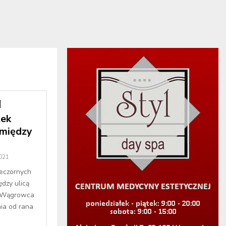
ek
między
2021
eczornych
ędzy ulicą
e Wągrowca
nia od rana