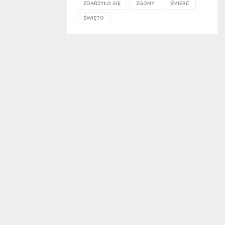
ZDARZYŁO SIĘ
ZGONY
ŚMIERĆ
ŚWIĘTO