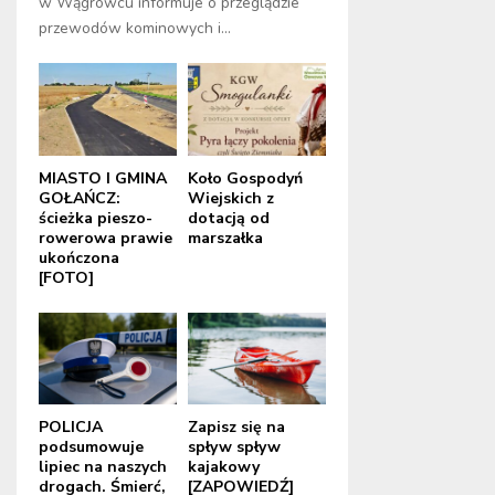
w Wągrowcu informuje o przeglądzie
przewodów kominowych i...
MIASTO I GMINA
Koło Gospodyń
GOŁAŃCZ:
Wiejskich z
ścieżka pieszo-
dotacją od
rowerowa prawie
marszałka
ukończona
[FOTO]
POLICJA
Zapisz się na
podsumowuje
spływ spływ
lipiec na naszych
kajakowy
drogach. Śmierć,
[ZAPOWIEDŹ]