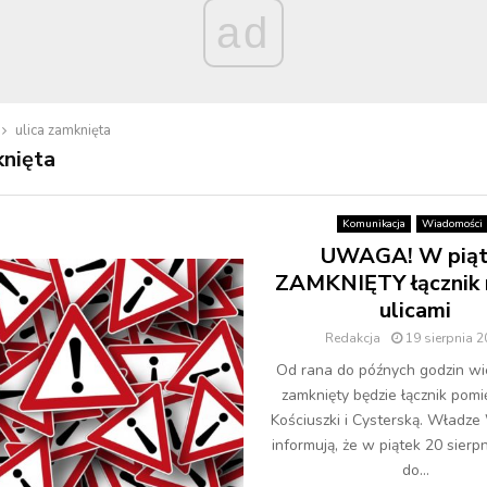
ad
ulica zamknięta
knięta
Komunikacja
Wiadomości
UWAGA! W piąt
ZAMKNIĘTY łącznik 
ulicami
Redakcja
19 sierpnia 
Od rana do późnych godzin wi
zamknięty będzie łącznik pomi
Kościuszki i Cysterską. Władz
informują, że w piątek 20 sierp
do...