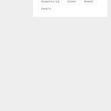
ZDARZYŁO SIĘ
ZGONY
ŚMIERĆ
ŚWIĘTO