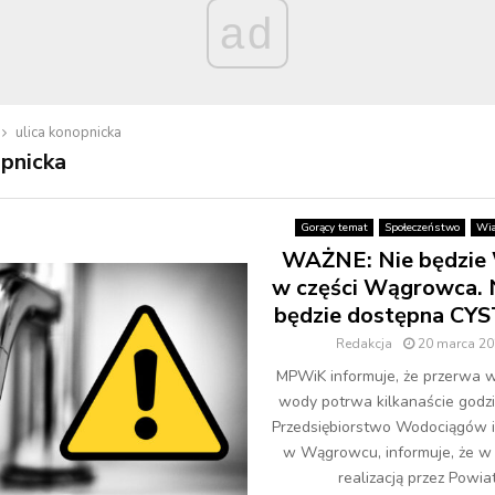
ad
ulica konopnicka
opnicka
Gorący temat
Społeczeństwo
Wia
WAŻNE: Nie będzi
w części Wągrowca. N
będzie dostępna C
Redakcja
20 marca 20
MPWiK informuje, że przerwa 
wody potrwa kilkanaście godzin
Przedsiębiorstwo Wodociągów i 
w Wągrowcu, informuje, że w 
realizacją przez Powiat.