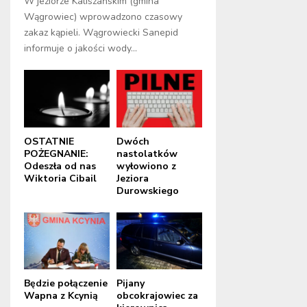
W jeziorze Kaliszańskim (gmina
Wągrowiec) wprowadzono czasowy
zakaz kąpieli. Wągrowiecki Sanepid
informuje o jakości wody...
OSTATNIE
Dwóch
POŻEGNANIE:
nastolatków
Odeszła od nas
wyłowiono z
Wiktoria Cibail
Jeziora
Durowskiego
Będzie połączenie
Pijany
Wapna z Kcynią
obcokrajowiec za