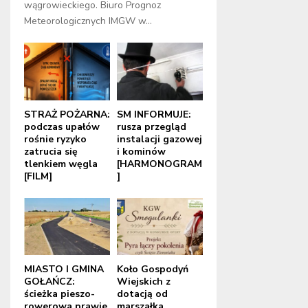
wągrowieckiego. Biuro Prognoz
Meteorologicznych IMGW w...
STRAŻ POŻARNA:
SM INFORMUJE:
podczas upałów
rusza przegląd
rośnie ryzyko
instalacji gazowej
zatrucia się
i kominów
tlenkiem węgla
[HARMONOGRAM
[FILM]
]
MIASTO I GMINA
Koło Gospodyń
GOŁAŃCZ:
Wiejskich z
ścieżka pieszo-
dotacją od
rowerowa prawie
marszałka