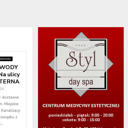
domości
e WODY
a ulicy
YSTERNA
26
w dostawie
. Miejskie
Kanalizacji
związku z
..