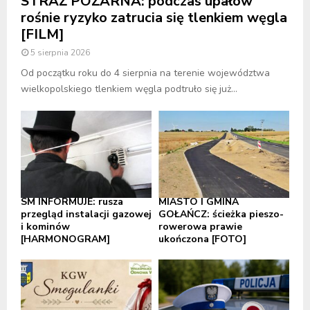
STRAŻ POŻARNA: podczas upałów
rośnie ryzyko zatrucia się tlenkiem węgla
[FILM]
5 sierpnia 2026
Od początku roku do 4 sierpnia na terenie województwa
wielkopolskiego tlenkiem węgla podtruło się już...
SM INFORMUJE: rusza
MIASTO I GMINA
przegląd instalacji gazowej
GOŁAŃCZ: ścieżka pieszo-
i kominów
rowerowa prawie
[HARMONOGRAM]
ukończona [FOTO]