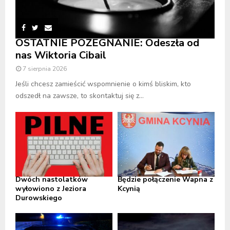
OSTATNIE POŻEGNANIE: Odeszła od
nas Wiktoria Cibail
7 sierpnia 2026
Jeśli chcesz zamieścić wspomnienie o kimś bliskim, kto
odszedł na zawsze, to skontaktuj się z...
Dwóch nastolatków
Będzie połączenie Wapna z
wyłowiono z Jeziora
Kcynią
Durowskiego