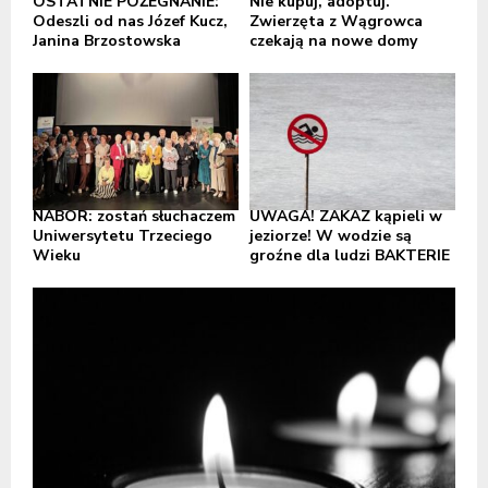
OSTATNIE POŻEGNANIE:
Nie kupuj, adoptuj.
Odeszli od nas Józef Kucz,
Zwierzęta z Wągrowca
Janina Brzostowska
czekają na nowe domy
NABÓR: zostań słuchaczem
UWAGA! ZAKAZ kąpieli w
Uniwersytetu Trzeciego
jeziorze! W wodzie są
Wieku
groźne dla ludzi BAKTERIE