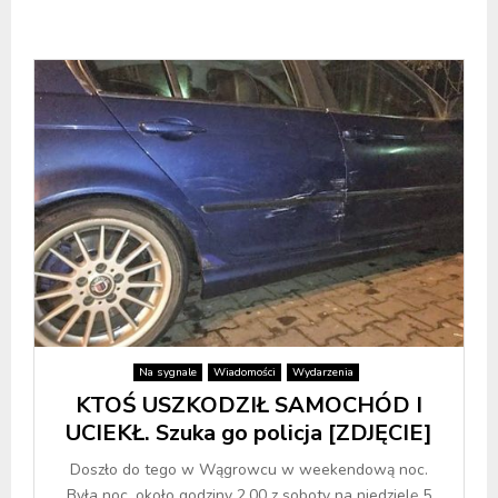
Na sygnale
Wiadomości
Wydarzenia
KTOŚ USZKODZIŁ SAMOCHÓD I
UCIEKŁ. Szuka go policja [ZDJĘCIE]
Doszło do tego w Wągrowcu w weekendową noc.
Była noc, około godziny 2.00 z soboty na niedzielę 5