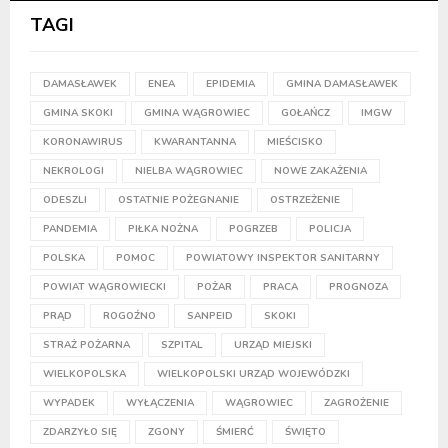
TAGI
DAMASŁAWEK
ENEA
EPIDEMIA
GMINA DAMASŁAWEK
GMINA SKOKI
GMINA WĄGROWIEC
GOŁAŃCZ
IMGW
KORONAWIRUS
KWARANTANNA
MIEŚCISKO
NEKROLOGI
NIELBA WĄGROWIEC
NOWE ZAKAŻENIA
ODESZLI
OSTATNIE POŻEGNANIE
OSTRZEŻENIE
PANDEMIA
PIŁKA NOŻNA
POGRZEB
POLICJA
POLSKA
POMOC
POWIATOWY INSPEKTOR SANITARNY
POWIAT WĄGROWIECKI
POŻAR
PRACA
PROGNOZA
PRĄD
ROGOŹNO
SANPEID
SKOKI
STRAŻ POŻARNA
SZPITAL
URZĄD MIEJSKI
WIELKOPOLSKA
WIELKOPOLSKI URZĄD WOJEWÓDZKI
WYPADEK
WYŁĄCZENIA
WĄGROWIEC
ZAGROŻENIE
ZDARZYŁO SIĘ
ZGONY
ŚMIERĆ
ŚWIĘTO