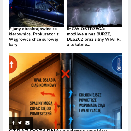
Pijany obcokrajowiec za
IMGW OSTRZEGA:
kierownicą. Prokurator z
możliwe u nas BURZE,
Wągrowca chce surowej
DESZCZ oraz silny WIATR,
kary
a lokalnie...