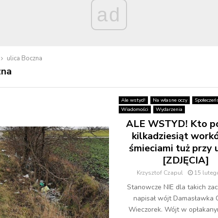
ad
ulica Boczna
zna
Ale wstyd!
Na własne oczy
Społeczeń
Wiadomości
Wydarzenia
ALE WSTYD! Kto po
kilkadziesiąt work
śmieciami tuż przy u
[ZDJĘCIA]
Krzysztof Czapul
15 luteg
Stanowcze NIE dla takich za
napisał wójt Damasławka 
Wieczorek. Wójt w opłakany