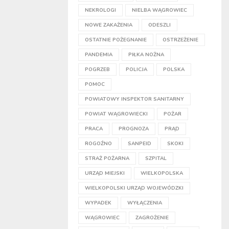
NEKROLOGI
NIELBA WĄGROWIEC
NOWE ZAKAŻENIA
ODESZLI
OSTATNIE POŻEGNANIE
OSTRZEŻENIE
PANDEMIA
PIŁKA NOŻNA
POGRZEB
POLICJA
POLSKA
POMOC
POWIATOWY INSPEKTOR SANITARNY
POWIAT WĄGROWIECKI
POŻAR
PRACA
PROGNOZA
PRĄD
ROGOŹNO
SANPEID
SKOKI
STRAŻ POŻARNA
SZPITAL
URZĄD MIEJSKI
WIELKOPOLSKA
WIELKOPOLSKI URZĄD WOJEWÓDZKI
WYPADEK
WYŁĄCZENIA
WĄGROWIEC
ZAGROŻENIE