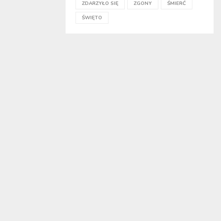
ZDARZYŁO SIĘ
ZGONY
ŚMIERĆ
ŚWIĘTO