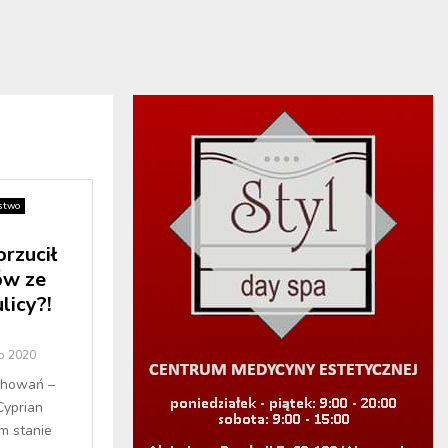
stwo
rzucił
ów ze
licy?!
o 2020
chowań –
Cyprian
m stanie