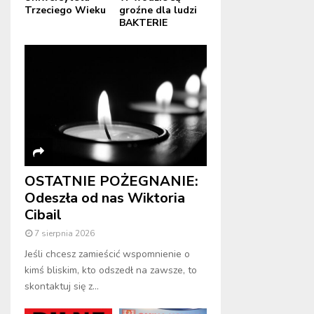
Trzeciego Wieku
groźne dla ludzi
BAKTERIE
OSTATNIE POŻEGNANIE:
Odeszła od nas Wiktoria
Cibail
7 sierpnia 2026
Jeśli chcesz zamieścić wspomnienie o
kimś bliskim, kto odszedł na zawsze, to
skontaktuj się z...