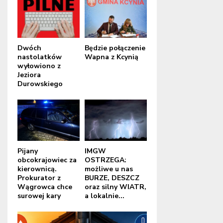
Dwóch
Będzie połączenie
nastolatków
Wapna z Kcynią
wyłowiono z
Jeziora
Durowskiego
Pijany
IMGW
obcokrajowiec za
OSTRZEGA:
kierownicą.
możliwe u nas
Prokurator z
BURZE, DESZCZ
Wągrowca chce
oraz silny WIATR,
surowej kary
a lokalnie...