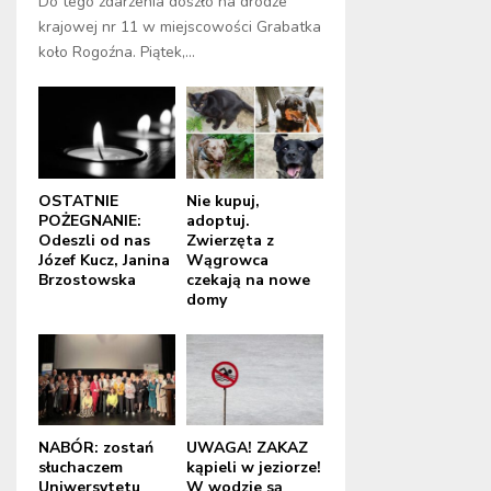
Do tego zdarzenia doszło na drodze
krajowej nr 11 w miejscowości Grabatka
koło Rogoźna. Piątek,...
OSTATNIE
Nie kupuj,
POŻEGNANIE:
adoptuj.
Odeszli od nas
Zwierzęta z
Józef Kucz, Janina
Wągrowca
Brzostowska
czekają na nowe
domy
NABÓR: zostań
UWAGA! ZAKAZ
słuchaczem
kąpieli w jeziorze!
Uniwersytetu
W wodzie są