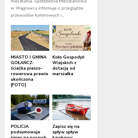
mieszkania. Spółdzielnia Mieszkaniowa
w Wągrowcu informuje o przeglądzie
przewodów kominowych i...
MIASTO I GMINA
Koło Gospodyń
GOŁAŃCZ:
Wiejskich z
ścieżka pieszo-
dotacją od
rowerowa prawie
marszałka
ukończona
[FOTO]
POLICJA
Zapisz się na
podsumowuje
spływ spływ
lipiec na naszych
kajakowy