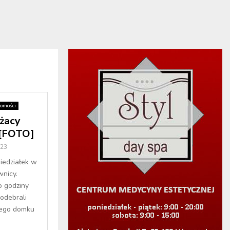
omości
żacy
a [FOTO]
023
iedziałek w
nicy.
o godziny
odebrali
nego domku