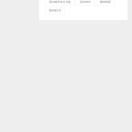
ZDARZYŁO SIĘ
ZGONY
ŚMIERĆ
ŚWIĘTO