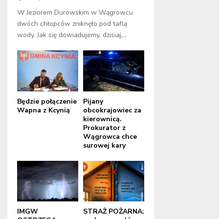
W Jeziorem Durowskim w Wągrowcu
dwóch chłopców zniknęło pod taflą
wody. Jak się dowiadujemy, dzisiaj,...
Będzie połączenie
Pijany
Wapna z Kcynią
obcokrajowiec za
kierownicą.
Prokurator z
Wągrowca chce
surowej kary
IMGW
STRAŻ POŻARNA: