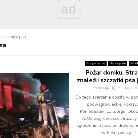
ad
szczątki psa
psa
Gorący temat
Na sygnale
Wiad
Pożar domku. Stra
znaleźli szczątki ps
Redakcja
15 lutego 2
Do tego zdarzenia doszło w pon
podwągrowieckiej Pokrzyw
Poniedziałek, 13 lutego. Okoł
20.00 wągrowieccy strażacy 
zgłoszenie o pożarze drewnia
w Pokrzywnicy...