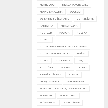
NEKROLOGI
NIELBA WĄGROWIEC
NOWE ZAKAŻENIA
ODESZLI
OSTATNIE POŻEGNANIE
OSTRZEŻENIE
PANDEMIA
PIŁKA NOŻNA
POGRZEB
POLICJA
POLSKA
POMOC
POWIATOWY INSPEKTOR SANITARNY
POWIAT WĄGROWIECKI
POŻAR
PRACA
PROGNOZA
PRĄD
ROGOŹNO
SANPEID
SKOKI
STRAŻ POŻARNA
SZPITAL
URZĄD MIEJSKI
WIELKOPOLSKA
WIELKOPOLSKI URZĄD WOJEWÓDZKI
WYPADEK
WYŁĄCZENIA
WĄGROWIEC
ZAGROŻENIE