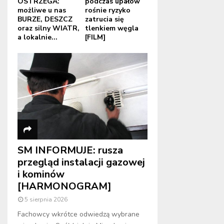
OSTRZEGA:
podczas upałów
możliwe u nas
rośnie ryzyko
BURZE, DESZCZ
zatrucia się
oraz silny WIATR,
tlenkiem węgla
a lokalnie...
[FILM]
SM INFORMUJE: rusza
przegląd instalacji gazowej
i kominów
[HARMONOGRAM]
5 sierpnia 2026
Fachowcy wkrótce odwiedzą wybrane