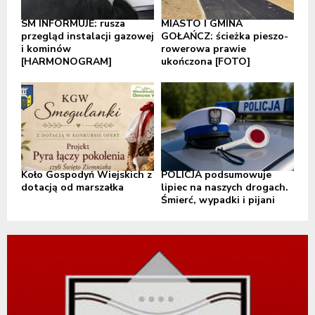
SM INFORMUJE: rusza
MIASTO I GMINA
przegląd instalacji gazowej
GOŁAŃCZ: ścieżka pieszo-
i kominów
rowerowa prawie
[HARMONOGRAM]
ukończona [FOTO]
Koło Gospodyń Wiejskich z
POLICJA podsumowuje
dotacją od marszałka
lipiec na naszych drogach.
Śmierć, wypadki i pijani