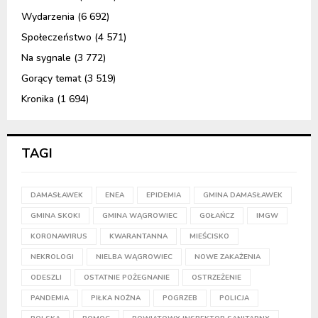
Wydarzenia
(6 692)
Społeczeństwo
(4 571)
Na sygnale
(3 772)
Gorący temat
(3 519)
Kronika
(1 694)
TAGI
DAMASŁAWEK
ENEA
EPIDEMIA
GMINA DAMASŁAWEK
GMINA SKOKI
GMINA WĄGROWIEC
GOŁAŃCZ
IMGW
KORONAWIRUS
KWARANTANNA
MIEŚCISKO
NEKROLOGI
NIELBA WĄGROWIEC
NOWE ZAKAŻENIA
ODESZLI
OSTATNIE POŻEGNANIE
OSTRZEŻENIE
PANDEMIA
PIŁKA NOŻNA
POGRZEB
POLICJA