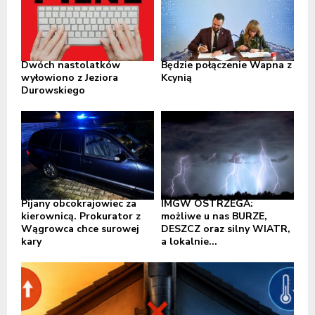
Dwóch nastolatków
Będzie połączenie Wapna z
wyłowiono z Jeziora
Kcynią
Durowskiego
Pijany obcokrajowiec za
IMGW OSTRZEGA:
kierownicą. Prokurator z
możliwe u nas BURZE,
Wągrowca chce surowej
DESZCZ oraz silny WIATR,
kary
a lokalnie...