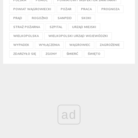
POLSKA
POMOC
POWIATOWY INSPEKTOR SANITARNY
POWIAT WĄGROWIECKI
POŻAR
PRACA
PROGNOZA
PRĄD
ROGOŹNO
SANPEID
SKOKI
STRAŻ POŻARNA
SZPITAL
URZĄD MIEJSKI
WIELKOPOLSKA
WIELKOPOLSKI URZĄD WOJEWÓDZKI
WYPADEK
WYŁĄCZENIA
WĄGROWIEC
ZAGROŻENIE
ZDARZYŁO SIĘ
ZGONY
ŚMIERĆ
ŚWIĘTO
ad