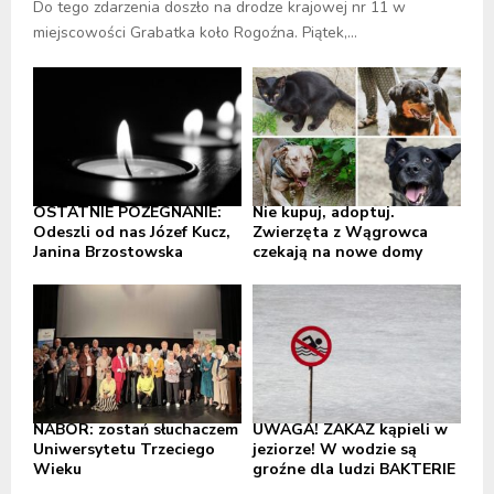
Do tego zdarzenia doszło na drodze krajowej nr 11 w
miejscowości Grabatka koło Rogoźna. Piątek,...
OSTATNIE POŻEGNANIE:
Nie kupuj, adoptuj.
Odeszli od nas Józef Kucz,
Zwierzęta z Wągrowca
Janina Brzostowska
czekają na nowe domy
NABÓR: zostań słuchaczem
UWAGA! ZAKAZ kąpieli w
Uniwersytetu Trzeciego
jeziorze! W wodzie są
Wieku
groźne dla ludzi BAKTERIE