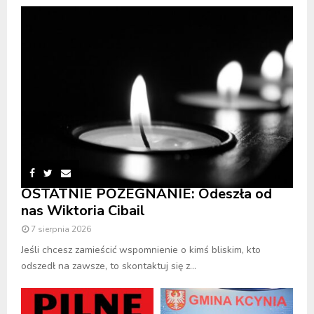
OSTATNIE POŻEGNANIE: Odeszła od
nas Wiktoria Cibail
7 sierpnia 2026
Jeśli chcesz zamieścić wspomnienie o kimś bliskim, kto
odszedł na zawsze, to skontaktuj się z...