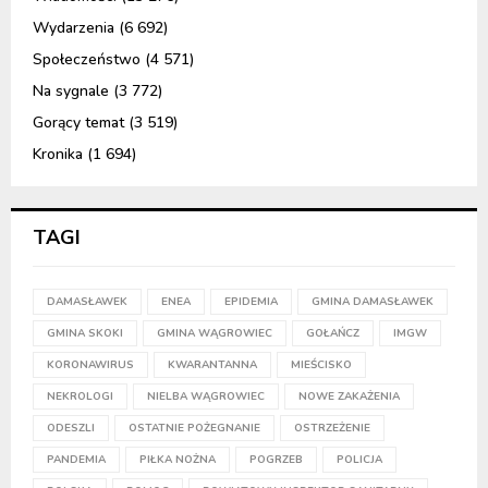
Wydarzenia
(6 692)
Społeczeństwo
(4 571)
Na sygnale
(3 772)
Gorący temat
(3 519)
Kronika
(1 694)
TAGI
DAMASŁAWEK
ENEA
EPIDEMIA
GMINA DAMASŁAWEK
GMINA SKOKI
GMINA WĄGROWIEC
GOŁAŃCZ
IMGW
KORONAWIRUS
KWARANTANNA
MIEŚCISKO
NEKROLOGI
NIELBA WĄGROWIEC
NOWE ZAKAŻENIA
ODESZLI
OSTATNIE POŻEGNANIE
OSTRZEŻENIE
PANDEMIA
PIŁKA NOŻNA
POGRZEB
POLICJA