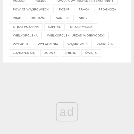
POLSKA
POMOC
POWIATOWY INSPEKTOR SANITARNY
POWIAT WĄGROWIECKI
POŻAR
PRACA
PROGNOZA
PRĄD
ROGOŹNO
SANPEID
SKOKI
STRAŻ POŻARNA
SZPITAL
URZĄD MIEJSKI
WIELKOPOLSKA
WIELKOPOLSKI URZĄD WOJEWÓDZKI
WYPADEK
WYŁĄCZENIA
WĄGROWIEC
ZAGROŻENIE
ZDARZYŁO SIĘ
ZGONY
ŚMIERĆ
ŚWIĘTO
ad