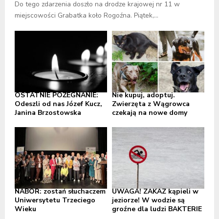
Do tego zdarzenia doszło na drodze krajowej nr 11 w
miejscowości Grabatka koło Rogoźna. Piątek,...
OSTATNIE POŻEGNANIE:
Nie kupuj, adoptuj.
Odeszli od nas Józef Kucz,
Zwierzęta z Wągrowca
Janina Brzostowska
czekają na nowe domy
NABÓR: zostań słuchaczem
UWAGA! ZAKAZ kąpieli w
Uniwersytetu Trzeciego
jeziorze! W wodzie są
Wieku
groźne dla ludzi BAKTERIE