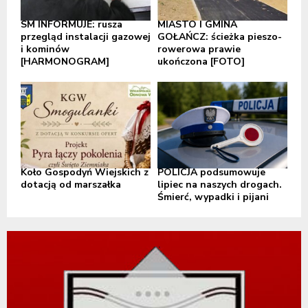
SM INFORMUJE: rusza
MIASTO I GMINA
przegląd instalacji gazowej
GOŁAŃCZ: ścieżka pieszo-
i kominów
rowerowa prawie
[HARMONOGRAM]
ukończona [FOTO]
Koło Gospodyń Wiejskich z
POLICJA podsumowuje
dotacją od marszałka
lipiec na naszych drogach.
Śmierć, wypadki i pijani