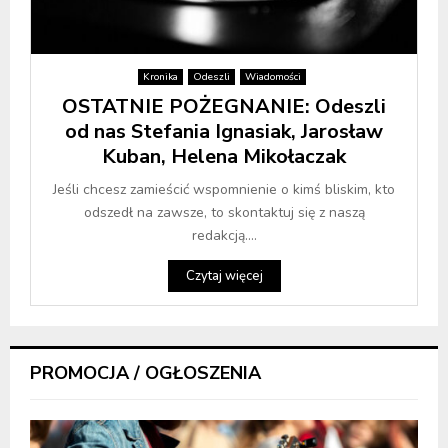
Kronika
Odeszli
Wiadomości
OSTATNIE POŻEGNANIE: Odeszli
od nas Stefania Ignasiak, Jarosław
Kuban, Helena Mikołaczak
Jeśli chcesz zamieścić wspomnienie o kimś bliskim, kto
odszedł na zawsze, to skontaktuj się z naszą
redakcją....
Czytaj więcej
PROMOCJA / OGŁOSZENIA