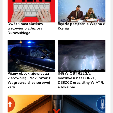
Dwóch nastolatków
Będzie połączenie Wapna z
wyłowiono z Jeziora
Kcynią
Durowskiego
Pijany obcokrajowiec za
IMGW OSTRZEGA:
kierownicą. Prokurator z
możliwe u nas BURZE,
Wągrowca chce surowej
DESZCZ oraz silny WIATR,
kary
a lokalnie...