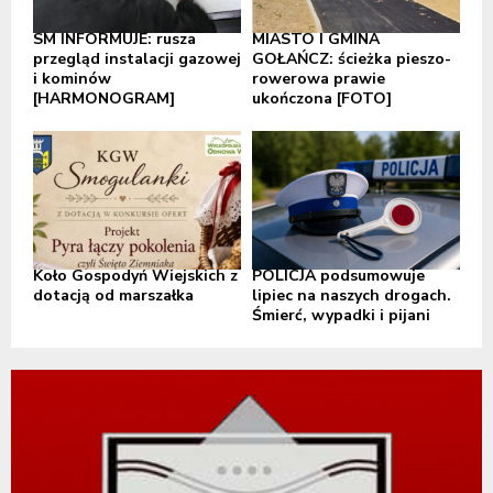
SM INFORMUJE: rusza
MIASTO I GMINA
przegląd instalacji gazowej
GOŁAŃCZ: ścieżka pieszo-
i kominów
rowerowa prawie
[HARMONOGRAM]
ukończona [FOTO]
Koło Gospodyń Wiejskich z
POLICJA podsumowuje
dotacją od marszałka
lipiec na naszych drogach.
Śmierć, wypadki i pijani