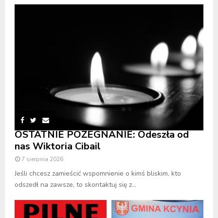
OSTATNIE POŻEGNANIE: Odeszła od
nas Wiktoria Cibail
7 sierpnia 2026
Jeśli chcesz zamieścić wspomnienie o kimś bliskim, kto
odszedł na zawsze, to skontaktuj się z...