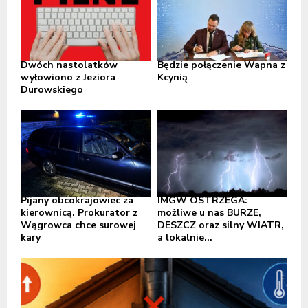
Dwóch nastolatków
Będzie połączenie Wapna z
wyłowiono z Jeziora
Kcynią
Durowskiego
Pijany obcokrajowiec za
IMGW OSTRZEGA:
kierownicą. Prokurator z
możliwe u nas BURZE,
Wągrowca chce surowej
DESZCZ oraz silny WIATR,
kary
a lokalnie...