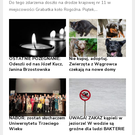
Do tego zdarzenia doszło na drodze krajowej nr 11 w
miejscowości Grabatka koło Rogoźna. Piątek,...
OSTATNIE POŻEGNANIE:
Nie kupuj, adoptuj.
Odeszli od nas Józef Kucz,
Zwierzęta z Wągrowca
Janina Brzostowska
czekają na nowe domy
NABÓR: zostań słuchaczem
UWAGA! ZAKAZ kąpieli w
Uniwersytetu Trzeciego
jeziorze! W wodzie są
Wieku
groźne dla ludzi BAKTERIE