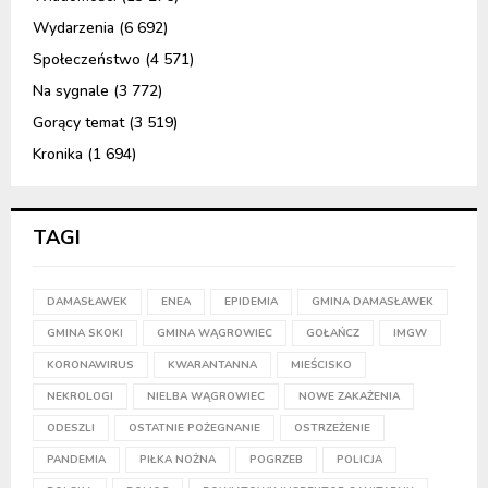
Wydarzenia
(6 692)
Społeczeństwo
(4 571)
Na sygnale
(3 772)
Gorący temat
(3 519)
Kronika
(1 694)
TAGI
DAMASŁAWEK
ENEA
EPIDEMIA
GMINA DAMASŁAWEK
GMINA SKOKI
GMINA WĄGROWIEC
GOŁAŃCZ
IMGW
KORONAWIRUS
KWARANTANNA
MIEŚCISKO
NEKROLOGI
NIELBA WĄGROWIEC
NOWE ZAKAŻENIA
ODESZLI
OSTATNIE POŻEGNANIE
OSTRZEŻENIE
PANDEMIA
PIŁKA NOŻNA
POGRZEB
POLICJA