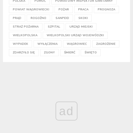
POLSKA
POMOC
POWIATOWY INSPEKTOR SANITARNY
POWIAT WĄGROWIECKI
POŻAR
PRACA
PROGNOZA
PRĄD
ROGOŹNO
SANPEID
SKOKI
STRAŻ POŻARNA
SZPITAL
URZĄD MIEJSKI
WIELKOPOLSKA
WIELKOPOLSKI URZĄD WOJEWÓDZKI
WYPADEK
WYŁĄCZENIA
WĄGROWIEC
ZAGROŻENIE
ZDARZYŁO SIĘ
ZGONY
ŚMIERĆ
ŚWIĘTO
ad