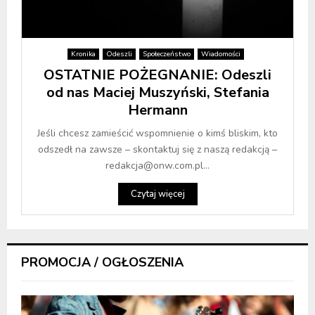
Kronika
Odeszli
Społeczeństwo
Wiadomości
OSTATNIE POŻEGNANIE: Odeszli
od nas Maciej Muszyński, Stefania
Hermann
Jeśli chcesz zamieścić wspomnienie o kimś bliskim, kto
odszedł na zawsze – skontaktuj się z naszą redakcją –
redakcja@onw.com.pl...
Czytaj więcej
PROMOCJA / OGŁOSZENIA