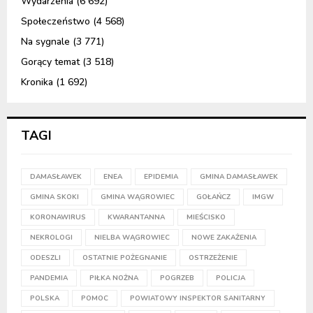
Wydarzenia
(6 692)
Społeczeństwo
(4 568)
Na sygnale
(3 771)
Gorący temat
(3 518)
Kronika
(1 692)
TAGI
DAMASŁAWEK
ENEA
EPIDEMIA
GMINA DAMASŁAWEK
GMINA SKOKI
GMINA WĄGROWIEC
GOŁAŃCZ
IMGW
KORONAWIRUS
KWARANTANNA
MIEŚCISKO
NEKROLOGI
NIELBA WĄGROWIEC
NOWE ZAKAŻENIA
ODESZLI
OSTATNIE POŻEGNANIE
OSTRZEŻENIE
PANDEMIA
PIŁKA NOŻNA
POGRZEB
POLICJA
POLSKA
POMOC
POWIATOWY INSPEKTOR SANITARNY