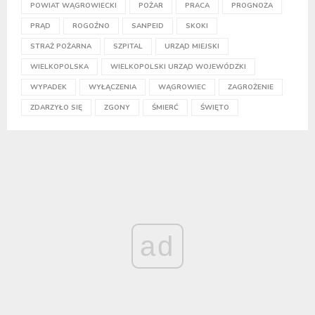
POWIAT WĄGROWIECKI
POŻAR
PRACA
PROGNOZA
PRĄD
ROGOŹNO
SANPEID
SKOKI
STRAŻ POŻARNA
SZPITAL
URZĄD MIEJSKI
WIELKOPOLSKA
WIELKOPOLSKI URZĄD WOJEWÓDZKI
WYPADEK
WYŁĄCZENIA
WĄGROWIEC
ZAGROŻENIE
ZDARZYŁO SIĘ
ZGONY
ŚMIERĆ
ŚWIĘTO
ad