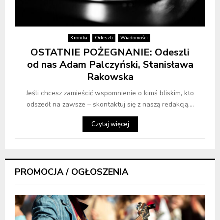
Kronika
Odeszli
Wiadomości
OSTATNIE POŻEGNANIE: Odeszli
od nas Adam Palczyński, Stanisława
Rakowska
Jeśli chcesz zamieścić wspomnienie o kimś bliskim, kto
odszedł na zawsze – skontaktuj się z naszą redakcją....
Czytaj więcej
PROMOCJA / OGŁOSZENIA