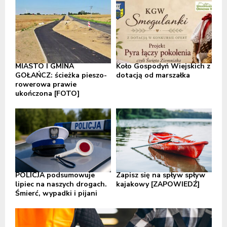
MIASTO I GMINA
Koło Gospodyń Wiejskich z
GOŁAŃCZ: ścieżka pieszo-
dotacją od marszałka
rowerowa prawie
ukończona [FOTO]
POLICJA podsumowuje
Zapisz się na spływ spływ
lipiec na naszych drogach.
kajakowy [ZAPOWIEDŹ]
Śmierć, wypadki i pijani