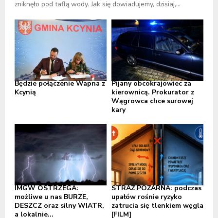
zniknęło pod taflą wody. Jak się dowiadujemy, dzisiaj,...
Będzie połączenie Wapna z
Pijany obcokrajowiec za
Kcynią
kierownicą. Prokurator z
Wągrowca chce surowej
kary
IMGW OSTRZEGA:
STRAŻ POŻARNA: podczas
możliwe u nas BURZE,
upałów rośnie ryzyko
DESZCZ oraz silny WIATR,
zatrucia się tlenkiem węgla
a lokalnie...
[FILM]