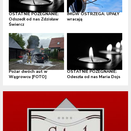
OSTATNIE POŻEGNANIE:
IMGW OSTRZEGA: UPAŁY
Odszedł od nas Zdzisław
wracają
Świercz
Pożar dwóch aut w
OSTATNIE POŻEGNANIE:
Wągrowcu [FOTO]
Odeszła od nas Maria Dojs