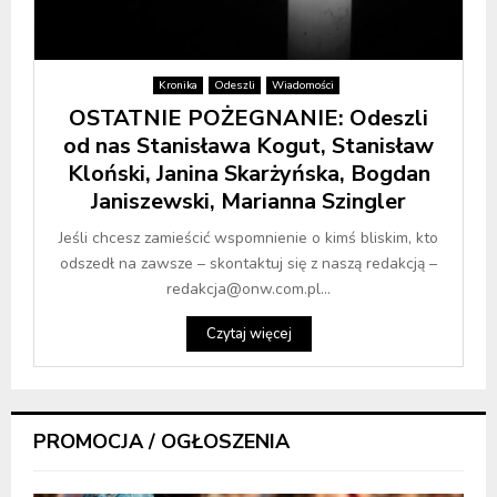
Kronika
Odeszli
Wiadomości
OSTATNIE POŻEGNANIE: Odeszli
od nas Stanisława Kogut, Stanisław
Kloński, Janina Skarżyńska, Bogdan
Janiszewski, Marianna Szingler
Jeśli chcesz zamieścić wspomnienie o kimś bliskim, kto
odszedł na zawsze – skontaktuj się z naszą redakcją –
redakcja@onw.com.pl...
Czytaj więcej
PROMOCJA / OGŁOSZENIA