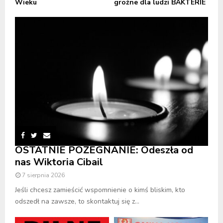
Wieku
groźne dla ludzi BAKTERIE
OSTATNIE POŻEGNANIE: Odeszła od
nas Wiktoria Cibail
7 sierpnia 2026
Jeśli chcesz zamieścić wspomnienie o kimś bliskim, kto
odszedł na zawsze, to skontaktuj się z...