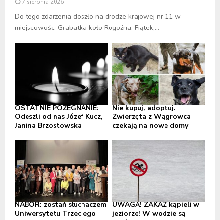
7 sierpnia 2026
Do tego zdarzenia doszło na drodze krajowej nr 11 w
miejscowości Grabatka koło Rogoźna. Piątek,...
OSTATNIE POŻEGNANIE:
Nie kupuj, adoptuj.
Odeszli od nas Józef Kucz,
Zwierzęta z Wągrowca
Janina Brzostowska
czekają na nowe domy
NABÓR: zostań słuchaczem
UWAGA! ZAKAZ kąpieli w
Uniwersytetu Trzeciego
jeziorze! W wodzie są