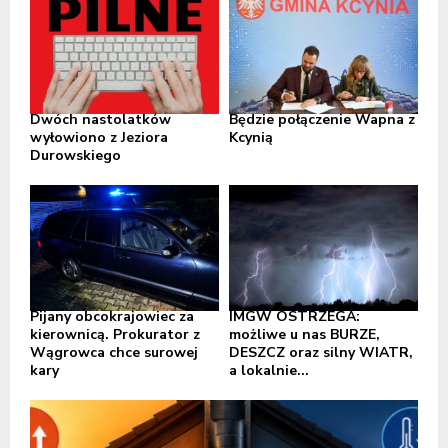
Dwóch nastolatków
Będzie połączenie Wapna z
wyłowiono z Jeziora
Kcynią
Durowskiego
Pijany obcokrajowiec za
IMGW OSTRZEGA:
kierownicą. Prokurator z
możliwe u nas BURZE,
Wągrowca chce surowej
DESZCZ oraz silny WIATR,
kary
a lokalnie...