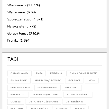
Wiadomości
(13 276)
Wydarzenia
(6 692)
Społeczeństwo
(4 571)
Na sygnale
(3 772)
Gorący temat
(3 519)
Kronika
(1 694)
TAGI
DAMASŁAWEK
ENEA
EPIDEMIA
GMINA DAMASŁAWEK
GMINA SKOKI
GMINA WĄGROWIEC
GOŁAŃCZ
IMGW
KORONAWIRUS
KWARANTANNA
MIEŚCISKO
NEKROLOGI
NIELBA WĄGROWIEC
NOWE ZAKAŻENIA
ODESZLI
OSTATNIE POŻEGNANIE
OSTRZEŻENIE
PANDEMIA
PIŁKA NOŻNA
POGRZEB
POLICJA