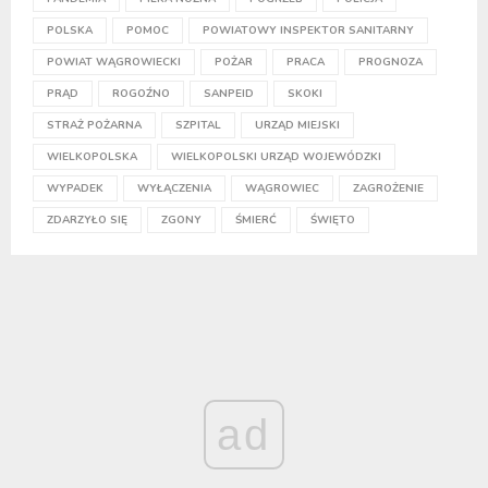
POLSKA
POMOC
POWIATOWY INSPEKTOR SANITARNY
POWIAT WĄGROWIECKI
POŻAR
PRACA
PROGNOZA
PRĄD
ROGOŹNO
SANPEID
SKOKI
STRAŻ POŻARNA
SZPITAL
URZĄD MIEJSKI
WIELKOPOLSKA
WIELKOPOLSKI URZĄD WOJEWÓDZKI
WYPADEK
WYŁĄCZENIA
WĄGROWIEC
ZAGROŻENIE
ZDARZYŁO SIĘ
ZGONY
ŚMIERĆ
ŚWIĘTO
ad