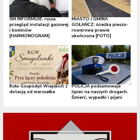
SM INFORMUJE: rusza
MIASTO I GMINA
przegląd instalacji gazowej
GOŁAŃCZ: ścieżka pieszo-
i kominów
rowerowa prawie
[HARMONOGRAM]
ukończona [FOTO]
Koło Gospodyń Wiejskich z
POLICJA podsumowuje
dotacją od marszałka
lipiec na naszych drogach.
Śmierć, wypadki i pijani