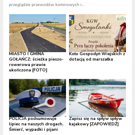
przeglądzie przewodów kominowych i...
MIASTO I GMINA
Koło Gospodyń Wiejskich z
GOŁAŃCZ: ścieżka pieszo-
dotacją od marszałka
rowerowa prawie
ukończona [FOTO]
POLICJA podsumowuje
Zapisz się na spływ spływ
lipiec na naszych drogach.
kajakowy [ZAPOWIEDŹ]
Śmierć, wypadki i pijani