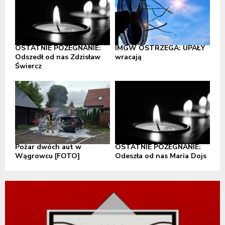
OSTATNIE POŻEGNANIE:
IMGW OSTRZEGA: UPAŁY
Odszedł od nas Zdzisław
wracają
Świercz
Pożar dwóch aut w
OSTATNIE POŻEGNANIE:
Wągrowcu [FOTO]
Odeszła od nas Maria Dojs