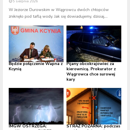
5 sierpnia 2026
W Jeziorze Durowskim w Wągrowcu dwóch chłopców
zniknęło pod taflą wody. Jak się dowiadujemy, dzisiaj,...
Będzie połączenie Wapna z
Pijany obcokrajowiec za
Kcynią
kierownicą. Prokurator z
Wągrowca chce surowej
kary
IMGW OSTRZEGA:
STRAŻ POŻARNA: podczas