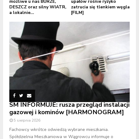
możliwe u nas BURZE,
upałów rośnie ryzyko
DESZCZ oraz silny WIATR,
zatrucia się tlenkiem węgla
a lokalnie...
[FILM]
SM INFORMUJE: rusza przegląd instalacji
gazowej i kominów [HARMONOGRAM]
5 sierpnia 2026
Fachowcy wkrótce odwiedzą wybrane mieszkania.
Spółdzielnia Mieszkaniowa w Wągrowcu informuje o