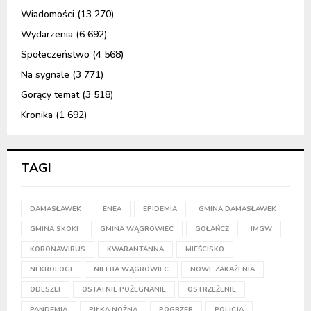
Wiadomości
(13 270)
Wydarzenia
(6 692)
Społeczeństwo
(4 568)
Na sygnale
(3 771)
Gorący temat
(3 518)
Kronika
(1 692)
TAGI
DAMASŁAWEK
ENEA
EPIDEMIA
GMINA DAMASŁAWEK
GMINA SKOKI
GMINA WĄGROWIEC
GOŁAŃCZ
IMGW
KORONAWIRUS
KWARANTANNA
MIEŚCISKO
NEKROLOGI
NIELBA WĄGROWIEC
NOWE ZAKAŻENIA
ODESZLI
OSTATNIE POŻEGNANIE
OSTRZEŻENIE
PANDEMIA
PIŁKA NOŻNA
POGRZEB
POLICJA