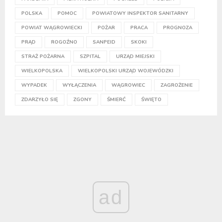
POLSKA
POMOC
POWIATOWY INSPEKTOR SANITARNY
POWIAT WĄGROWIECKI
POŻAR
PRACA
PROGNOZA
PRĄD
ROGOŹNO
SANPEID
SKOKI
STRAŻ POŻARNA
SZPITAL
URZĄD MIEJSKI
WIELKOPOLSKA
WIELKOPOLSKI URZĄD WOJEWÓDZKI
WYPADEK
WYŁĄCZENIA
WĄGROWIEC
ZAGROŻENIE
ZDARZYŁO SIĘ
ZGONY
ŚMIERĆ
ŚWIĘTO
ad