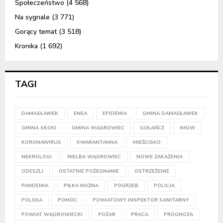
Społeczeństwo
(4 568)
Na sygnale
(3 771)
Gorący temat
(3 518)
Kronika
(1 692)
TAGI
DAMASŁAWEK
ENEA
EPIDEMIA
GMINA DAMASŁAWEK
GMINA SKOKI
GMINA WĄGROWIEC
GOŁAŃCZ
IMGW
KORONAWIRUS
KWARANTANNA
MIEŚCISKO
NEKROLOGI
NIELBA WĄGROWIEC
NOWE ZAKAŻENIA
ODESZLI
OSTATNIE POŻEGNANIE
OSTRZEŻENIE
PANDEMIA
PIŁKA NOŻNA
POGRZEB
POLICJA
POLSKA
POMOC
POWIATOWY INSPEKTOR SANITARNY
POWIAT WĄGROWIECKI
POŻAR
PRACA
PROGNOZA