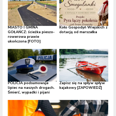
MIASTO I GMINA
Koło Gospodyń Wiejskich z
GOŁAŃCZ: ścieżka pieszo-
dotacją od marszałka
rowerowa prawie
ukończona [FOTO]
POLICJA podsumowuje
Zapisz się na spływ spływ
lipiec na naszych drogach.
kajakowy [ZAPOWIEDŹ]
Śmierć, wypadki i pijani