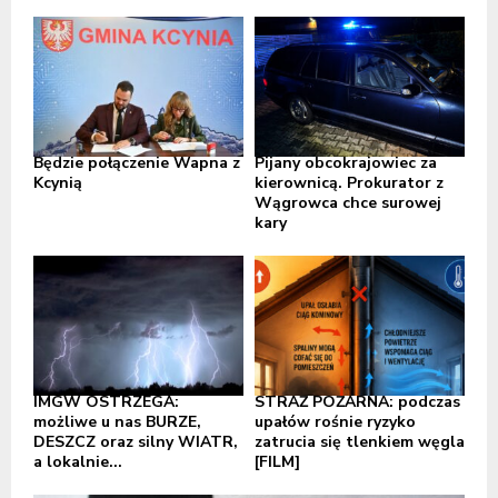
Będzie połączenie Wapna z
Pijany obcokrajowiec za
Kcynią
kierownicą. Prokurator z
Wągrowca chce surowej
kary
IMGW OSTRZEGA:
STRAŻ POŻARNA: podczas
możliwe u nas BURZE,
upałów rośnie ryzyko
DESZCZ oraz silny WIATR,
zatrucia się tlenkiem węgla
a lokalnie...
[FILM]