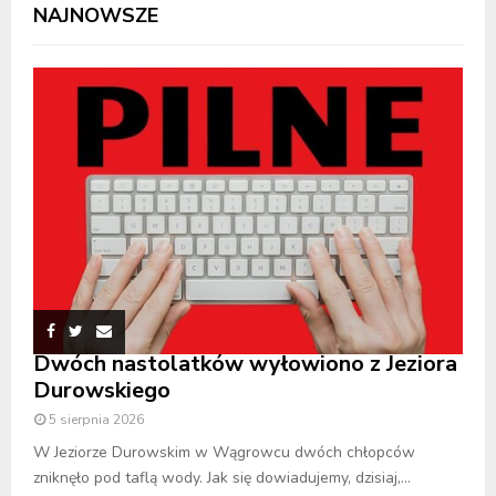
NAJNOWSZE
Dwóch nastolatków wyłowiono z Jeziora
Durowskiego
5 sierpnia 2026
W Jeziorze Durowskim w Wągrowcu dwóch chłopców
zniknęło pod taflą wody. Jak się dowiadujemy, dzisiaj,...