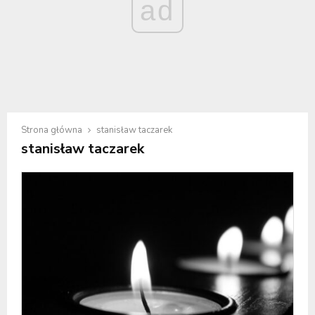
ad
Strona główna
stanisław taczarek
stanisław taczarek