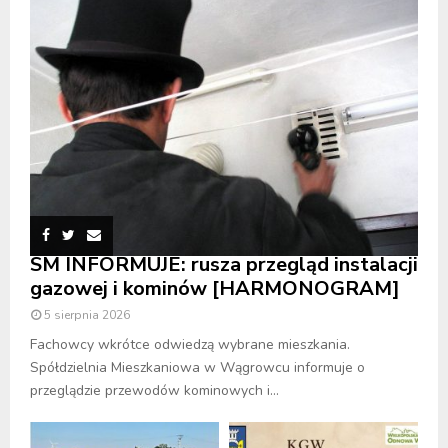
SM INFORMUJE: rusza przegląd instalacji
gazowej i kominów [HARMONOGRAM]
5 sierpnia 2026
Fachowcy wkrótce odwiedzą wybrane mieszkania.
Spółdzielnia Mieszkaniowa w Wągrowcu informuje o
przeglądzie przewodów kominowych i...