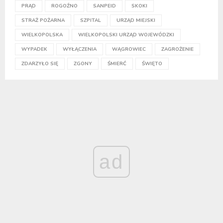
PRĄD
ROGOŹNO
SANPEID
SKOKI
STRAŻ POŻARNA
SZPITAL
URZĄD MIEJSKI
WIELKOPOLSKA
WIELKOPOLSKI URZĄD WOJEWÓDZKI
WYPADEK
WYŁĄCZENIA
WĄGROWIEC
ZAGROŻENIE
ZDARZYŁO SIĘ
ZGONY
ŚMIERĆ
ŚWIĘTO
ad