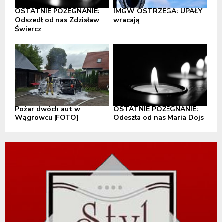
OSTATNIE POŻEGNANIE:
IMGW OSTRZEGA: UPAŁY
Odszedł od nas Zdzisław
wracają
Świercz
Pożar dwóch aut w
OSTATNIE POŻEGNANIE:
Wągrowcu [FOTO]
Odeszła od nas Maria Dojs