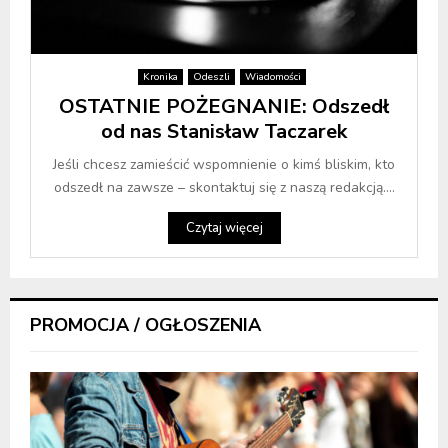
Kronika
Odeszli
Wiadomości
OSTATNIE POŻEGNANIE: Odszedł
od nas Stanisław Taczarek
Jeśli chcesz zamieścić wspomnienie o kimś bliskim, kto
odszedł na zawsze – skontaktuj się z naszą redakcją....
Czytaj więcej
PROMOCJA / OGŁOSZENIA