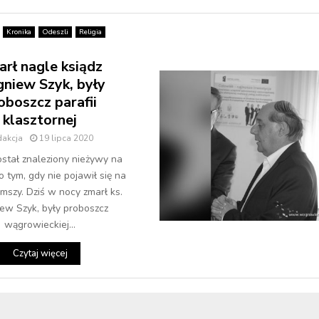
Kronika
Odeszli
Religia
rł nagle ksiądz
gniew Szyk, były
oboszcz parafii
klasztornej
dakcja
19 lipca 2020
stał znaleziony nieżywy na
o tym, gdy nie pojawił się na
mszy. Dziś w nocy zmarł ks.
iew Szyk, były proboszcz
wągrowieckiej...
Czytaj więcej