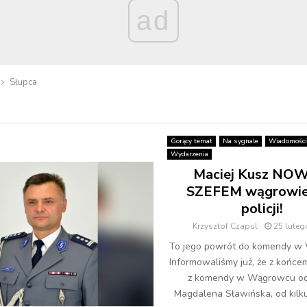
ad
Słupca
Gorący temat
Na sygnale
Wiadomości
Wydarzenia
Maciej Kusz NO
SZEFEM wągrowiec
policji!
Krzysztof Czapul
25 luteg
To jego powrót do komendy w
Informowaliśmy już, że z końce
z komendy w Wągrowcu od
Magdalena Sławińska, od kilku l