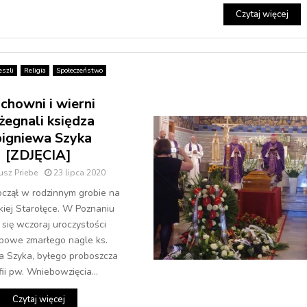
Czytaj więcej
szli
Religia
Społeczeństwo
chowni i wierni
żegnali księdza
igniewa Szyka
[ZDJĘCIA]
usz Priebe
23 lipca 2020
oczął w rodzinnym grobie na
iej Starołęce. W Poznaniu
 się wczoraj uroczystości
bowe zmarłego nagle ks.
a Szyka, byłego proboszcza
fii pw. Wniebowzięcia...
Czytaj więcej