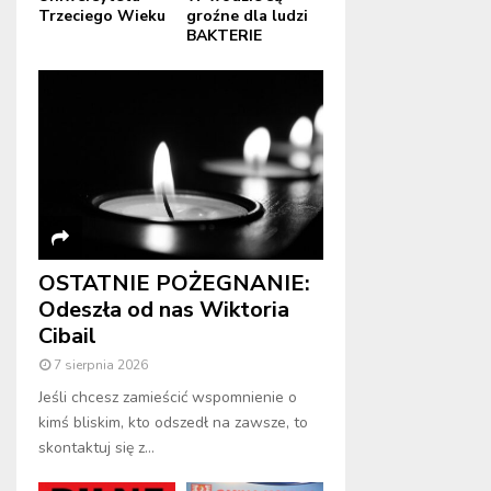
Trzeciego Wieku
groźne dla ludzi
BAKTERIE
OSTATNIE POŻEGNANIE:
Odeszła od nas Wiktoria
Cibail
7 sierpnia 2026
Jeśli chcesz zamieścić wspomnienie o
kimś bliskim, kto odszedł na zawsze, to
skontaktuj się z...