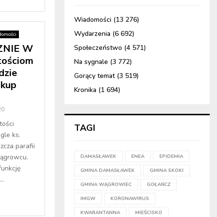
Wiadomości
(13 276)
Wydarzenia
(6 692)
domości
ZNIE W
Społeczeństwo
(4 571)
tościom
Na sygnale
(3 772)
dzie
Gorący temat
(3 519)
skup
Kronika
(1 694)
20
tości
TAGI
gle ks.
cza parafii
ągrowcu.
DAMASŁAWEK
ENEA
EPIDEMIA
funkcję
GMINA DAMASŁAWEK
GMINA SKOKI
..
GMINA WĄGROWIEC
GOŁAŃCZ
IMGW
KORONAWIRUS
KWARANTANNA
MIEŚCISKO