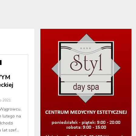
WYM
kiej
o 2021
 Wągrowcu.
m lutego na
chodzi
at szef...