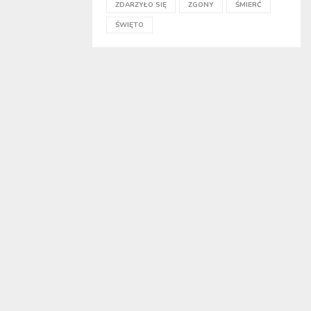
ZDARZYŁO SIĘ
ZGONY
ŚMIERĆ
ŚWIĘTO