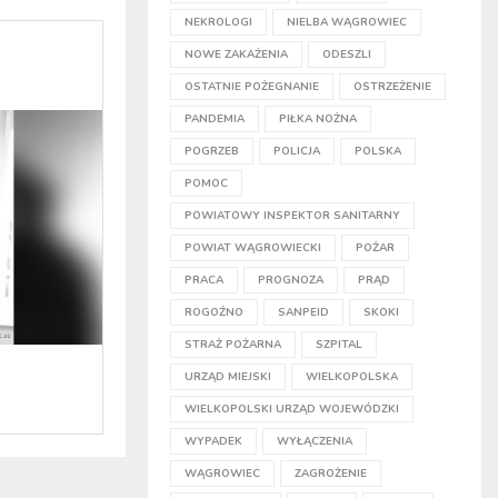
NEKROLOGI
NIELBA WĄGROWIEC
NOWE ZAKAŻENIA
ODESZLI
OSTATNIE POŻEGNANIE
OSTRZEŻENIE
PANDEMIA
PIŁKA NOŻNA
POGRZEB
POLICJA
POLSKA
POMOC
POWIATOWY INSPEKTOR SANITARNY
POWIAT WĄGROWIECKI
POŻAR
PRACA
PROGNOZA
PRĄD
ROGOŹNO
SANPEID
SKOKI
STRAŻ POŻARNA
SZPITAL
URZĄD MIEJSKI
WIELKOPOLSKA
WIELKOPOLSKI URZĄD WOJEWÓDZKI
WYPADEK
WYŁĄCZENIA
WĄGROWIEC
ZAGROŻENIE