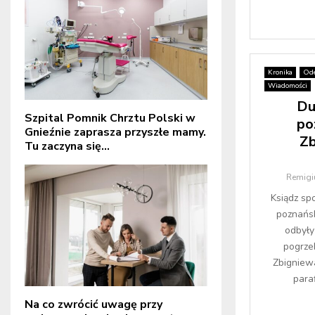
Kronika
Ode
Wiadomości
Du
Szpital Pomnik Chrztu Polski w
po
Gnieźnie zaprasza przyszłe mamy.
Zb
Tu zaczyna się...
Remigi
Ksiądz sp
poznańsk
odbyły
pogrze
Zbigniew
para
Na co zwrócić uwagę przy