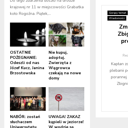
Do tego zdarzenia doszło na drodze
krajowej nr 11 w miejscowości Grabatka
Gorący temat
koło Rogoźna. Piątek,...
Wiadomości
Zma
Zbi
pr
OSTATNIE
Nie kupuj,
Re
POŻEGNANIE:
adoptuj.
Odeszli od nas
Zwierzęta z
Kapłan zo
Józef Kucz, Janina
Wągrowca
plebanii p
Brzostowska
czekają na nowe
porannej 
domy
Zbign
NABÓR: zostań
UWAGA! ZAKAZ
słuchaczem
kąpieli w jeziorze!
Uniwersytetu
W wodzie są