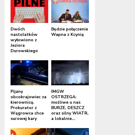
Dwóch
Będzie połączenie
nastolatków
Wapna z Kcynią
wyłowiono z
Jeziora
Durowskiego
Pijany
IMGW
obcokrajowiec za
OSTRZEGA:
kierownicą.
możliwe u nas
Prokurator z
BURZE, DESZCZ
Wągrowca chce
oraz silny WIATR,
surowej kary
a lokalnie...