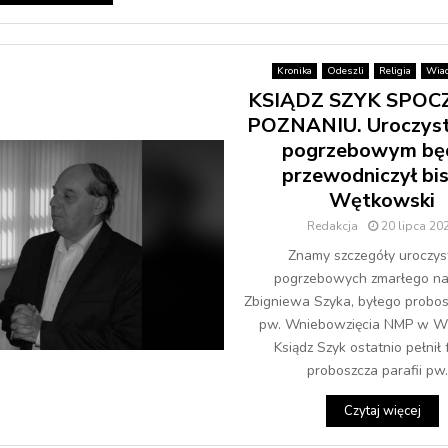
Kronika
Odeszli
Religia
Wia
KSIĄDZ SZYK SPOC
POZNANIU. Uroczys
pogrzebowym bę
przewodniczył bi
Wętkowski
Redakcja
20 lipca 20
Znamy szczegóły uroczys
pogrzebowych zmarłego na
Zbigniewa Szyka, byłego probosz
pw. Wniebowzięcia NMP w W
Ksiądz Szyk ostatnio pełnił 
proboszcza parafii pw..
Czytaj więcej