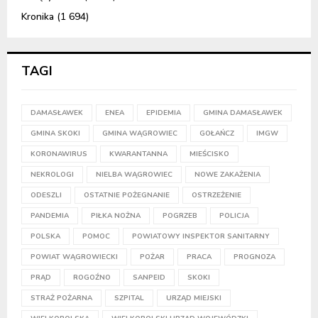
Kronika
(1 694)
TAGI
DAMASŁAWEK
ENEA
EPIDEMIA
GMINA DAMASŁAWEK
GMINA SKOKI
GMINA WĄGROWIEC
GOŁAŃCZ
IMGW
KORONAWIRUS
KWARANTANNA
MIEŚCISKO
NEKROLOGI
NIELBA WĄGROWIEC
NOWE ZAKAŻENIA
ODESZLI
OSTATNIE POŻEGNANIE
OSTRZEŻENIE
PANDEMIA
PIŁKA NOŻNA
POGRZEB
POLICJA
POLSKA
POMOC
POWIATOWY INSPEKTOR SANITARNY
POWIAT WĄGROWIECKI
POŻAR
PRACA
PROGNOZA
PRĄD
ROGOŹNO
SANPEID
SKOKI
STRAŻ POŻARNA
SZPITAL
URZĄD MIEJSKI