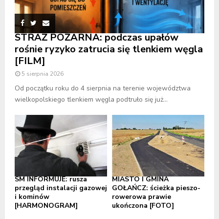
STRAŻ POŻARNA: podczas upałów
rośnie ryzyko zatrucia się tlenkiem węgla
[FILM]
5 sierpnia 2026
Od początku roku do 4 sierpnia na terenie województwa
wielkopolskiego tlenkiem węgla podtruło się już...
SM INFORMUJE: rusza
MIASTO I GMINA
przegląd instalacji gazowej
GOŁAŃCZ: ścieżka pieszo-
i kominów
rowerowa prawie
[HARMONOGRAM]
ukończona [FOTO]