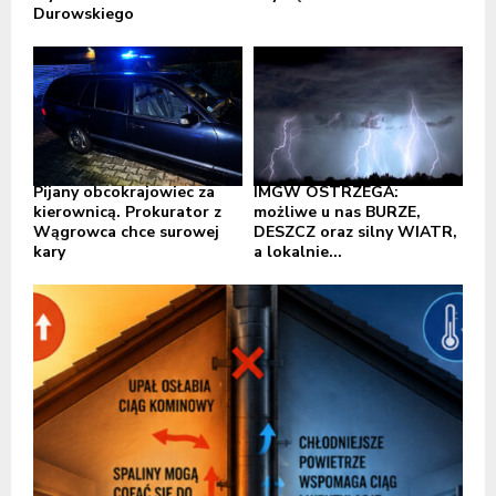
Durowskiego
Pijany obcokrajowiec za
IMGW OSTRZEGA:
kierownicą. Prokurator z
możliwe u nas BURZE,
Wągrowca chce surowej
DESZCZ oraz silny WIATR,
kary
a lokalnie...