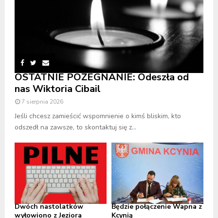
OSTATNIE POŻEGNANIE: Odeszła od
nas Wiktoria Cibail
7 sierpnia 2026
Jeśli chcesz zamieścić wspomnienie o kimś bliskim, kto
odszedł na zawsze, to skontaktuj się z...
Dwóch nastolatków
Będzie połączenie Wapna z
wyłowiono z Jeziora
Kcynią