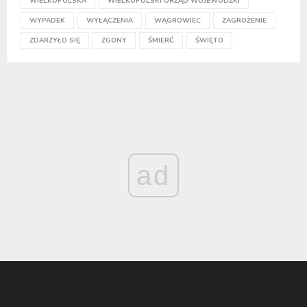
WIELKOPOLSKA
WIELKOPOLSKI URZĄD WOJEWÓDZKI
WYPADEK
WYŁĄCZENIA
WĄGROWIEC
ZAGROŻENIE
ZDARZYŁO SIĘ
ZGONY
ŚMIERĆ
ŚWIĘTO
ad