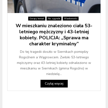
Gorący temat
Na sygnale
Wiadomości
W mieszkaniu znaleziono ciała 53-
letniego mężczyzny i 43-letniej
kobiety. POLICJA: „Sprawa ma
charakter kryminalny”
Do tej tragedii doszło w Siernikach pomiędzy
Rogoźnem a Wągrowcem. Zwłoki 53-letniego
mężczyzny oraz 43-letniej kobiety odnaleziono w
mieszkaniu w Siernikach (gmina Rogoźno) w
niedzielę...
Czytaj więcej