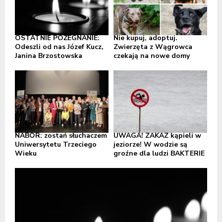
OSTATNIE POŻEGNANIE:
Nie kupuj, adoptuj.
Odeszli od nas Józef Kucz,
Zwierzęta z Wągrowca
Janina Brzostowska
czekają na nowe domy
NABÓR: zostań słuchaczem
UWAGA! ZAKAZ kąpieli w
Uniwersytetu Trzeciego
jeziorze! W wodzie są
Wieku
groźne dla ludzi BAKTERIE