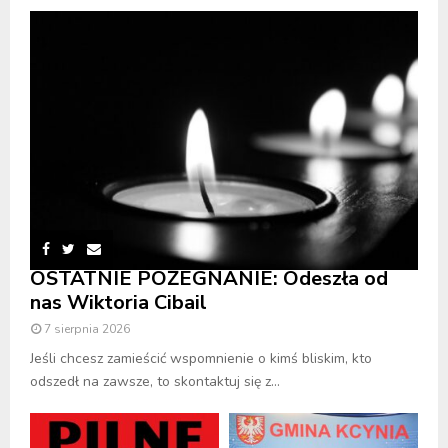
OSTATNIE POŻEGNANIE: Odeszła od
nas Wiktoria Cibail
7 sierpnia 2026
Jeśli chcesz zamieścić wspomnienie o kimś bliskim, kto
odszedł na zawsze, to skontaktuj się z...