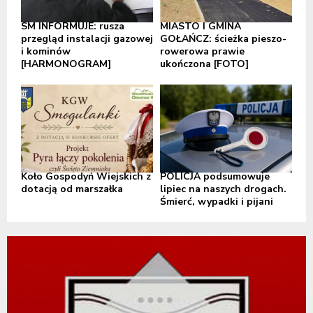
SM INFORMUJE: rusza
MIASTO I GMINA
przegląd instalacji gazowej
GOŁAŃCZ: ścieżka pieszo-
i kominów
rowerowa prawie
[HARMONOGRAM]
ukończona [FOTO]
Koło Gospodyń Wiejskich z
POLICJA podsumowuje
dotacją od marszałka
lipiec na naszych drogach.
Śmierć, wypadki i pijani