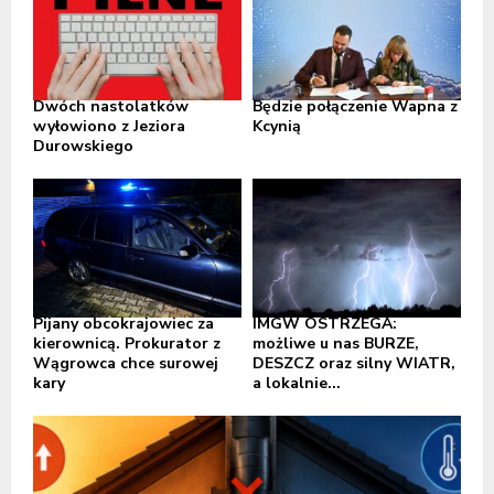
Dwóch nastolatków
Będzie połączenie Wapna z
wyłowiono z Jeziora
Kcynią
Durowskiego
Pijany obcokrajowiec za
IMGW OSTRZEGA:
kierownicą. Prokurator z
możliwe u nas BURZE,
Wągrowca chce surowej
DESZCZ oraz silny WIATR,
kary
a lokalnie...