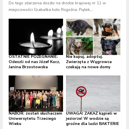
Do tego zdarzenia doszło na drodze krajowej nr 11 w
miejscowości Grabatka koło Rogoźna. Piątek,...
OSTATNIE POŻEGNANIE:
Nie kupuj, adoptuj.
Odeszli od nas Józef Kucz,
Zwierzęta z Wągrowca
Janina Brzostowska
czekają na nowe domy
NABÓR: zostań słuchaczem
UWAGA! ZAKAZ kąpieli w
Uniwersytetu Trzeciego
jeziorze! W wodzie są
Wieku
groźne dla ludzi BAKTERIE