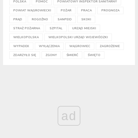
POLSKA
POMOC
POWIATOWY INSPEKTOR SANITARNY
POWIAT WĄGROWIECKI
POŻAR
PRACA
PROGNOZA
PRĄD
ROGOŹNO
SANPEID
SKOKI
STRAŻ POŻARNA
SZPITAL
URZĄD MIEJSKI
WIELKOPOLSKA
WIELKOPOLSKI URZĄD WOJEWÓDZKI
WYPADEK
WYŁĄCZENIA
WĄGROWIEC
ZAGROŻENIE
ZDARZYŁO SIĘ
ZGONY
ŚMIERĆ
ŚWIĘTO
ad