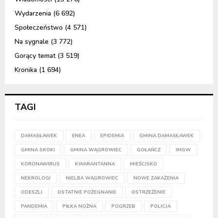
Wydarzenia
(6 692)
Społeczeństwo
(4 571)
Na sygnale
(3 772)
Gorący temat
(3 519)
Kronika
(1 694)
TAGI
DAMASŁAWEK
ENEA
EPIDEMIA
GMINA DAMASŁAWEK
GMINA SKOKI
GMINA WĄGROWIEC
GOŁAŃCZ
IMGW
KORONAWIRUS
KWARANTANNA
MIEŚCISKO
NEKROLOGI
NIELBA WĄGROWIEC
NOWE ZAKAŻENIA
ODESZLI
OSTATNIE POŻEGNANIE
OSTRZEŻENIE
PANDEMIA
PIŁKA NOŻNA
POGRZEB
POLICJA