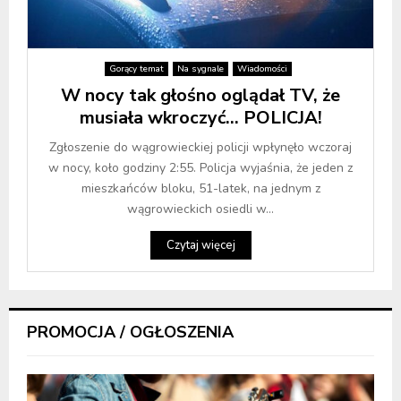
Gorący temat
Na sygnale
Wiadomości
W nocy tak głośno oglądał TV, że
musiała wkroczyć… POLICJA!
Zgłoszenie do wągrowieckiej policji wpłynęło wczoraj
w nocy, koło godziny 2:55. Policja wyjaśnia, że jeden z
mieszkańców bloku, 51-latek, na jednym z
wągrowieckich osiedli w...
Czytaj więcej
PROMOCJA / OGŁOSZENIA