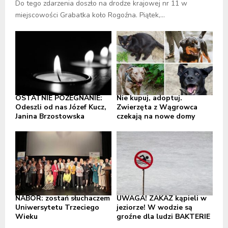
Do tego zdarzenia doszło na drodze krajowej nr 11 w
miejscowości Grabatka koło Rogoźna. Piątek,...
OSTATNIE POŻEGNANIE:
Nie kupuj, adoptuj.
Odeszli od nas Józef Kucz,
Zwierzęta z Wągrowca
Janina Brzostowska
czekają na nowe domy
NABÓR: zostań słuchaczem
UWAGA! ZAKAZ kąpieli w
Uniwersytetu Trzeciego
jeziorze! W wodzie są
Wieku
groźne dla ludzi BAKTERIE