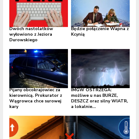
Dwóch nastolatków
Będzie połączenie Wapna z
wyłowiono z Jeziora
Kcynią
Durowskiego
Pijany obcokrajowiec za
IMGW OSTRZEGA:
kierownicą. Prokurator z
możliwe u nas BURZE,
Wągrowca chce surowej
DESZCZ oraz silny WIATR,
kary
a lokalnie...