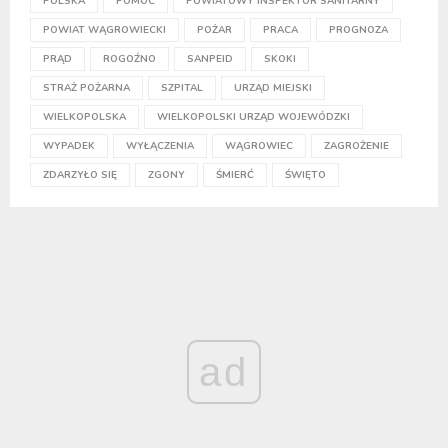
POLSKA
POMOC
POWIATOWY INSPEKTOR SANITARNY
POWIAT WĄGROWIECKI
POŻAR
PRACA
PROGNOZA
PRĄD
ROGOŹNO
SANPEID
SKOKI
STRAŻ POŻARNA
SZPITAL
URZĄD MIEJSKI
WIELKOPOLSKA
WIELKOPOLSKI URZĄD WOJEWÓDZKI
WYPADEK
WYŁĄCZENIA
WĄGROWIEC
ZAGROŻENIE
ZDARZYŁO SIĘ
ZGONY
ŚMIERĆ
ŚWIĘTO
ad