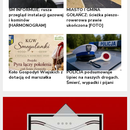
SM INFORMUJE: rusza
MIASTO I GMINA
przegląd instalacji gazowej
GOŁAŃCZ: ścieżka pieszo-
i kominów
rowerowa prawie
[HARMONOGRAM]
ukończona [FOTO]
Koło Gospodyń Wiejskich z
POLICJA podsumowuje
dotacją od marszałka
lipiec na naszych drogach.
Śmierć, wypadki i pijani