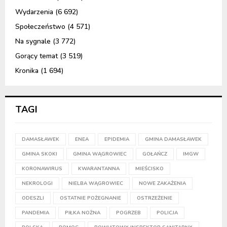
Wydarzenia
(6 692)
Społeczeństwo
(4 571)
Na sygnale
(3 772)
Gorący temat
(3 519)
Kronika
(1 694)
TAGI
DAMASŁAWEK
ENEA
EPIDEMIA
GMINA DAMASŁAWEK
GMINA SKOKI
GMINA WĄGROWIEC
GOŁAŃCZ
IMGW
KORONAWIRUS
KWARANTANNA
MIEŚCISKO
NEKROLOGI
NIELBA WĄGROWIEC
NOWE ZAKAŻENIA
ODESZLI
OSTATNIE POŻEGNANIE
OSTRZEŻENIE
PANDEMIA
PIŁKA NOŻNA
POGRZEB
POLICJA