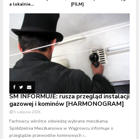
a lokalnie...
[FILM]
SM INFORMUJE: rusza przegląd instalacji
gazowej i kominów [HARMONOGRAM]
5 sierpnia 2026
Fachowcy wkrótce odwiedzą wybrane mieszkania.
Spółdzielnia Mieszkaniowa w Wągrowcu informuje o
przeglądzie przewodów kominowych i...