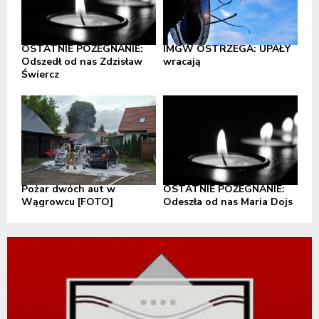
OSTATNIE POŻEGNANIE:
IMGW OSTRZEGA: UPAŁY
Odszedł od nas Zdzisław
wracają
Świercz
Pożar dwóch aut w
OSTATNIE POŻEGNANIE:
Wągrowcu [FOTO]
Odeszła od nas Maria Dojs