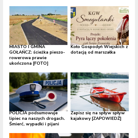
MIASTO I GMINA
Koło Gospodyń Wiejskich z
GOŁAŃCZ: ścieżka pieszo-
dotacją od marszałka
rowerowa prawie
ukończona [FOTO]
POLICJA podsumowuje
Zapisz się na spływ spływ
lipiec na naszych drogach.
kajakowy [ZAPOWIEDŹ]
Śmierć, wypadki i pijani