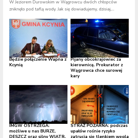
W Jeziorem Durowskim w Wągrowcu dwóch chłopców
zniknęło pod taflą wody. Jak się dowiadujemy, dzisiaj,...
Będzie połączenie Wapna z
Pijany obcokrajowiec za
Kcynią
kierownicą. Prokurator z
Wągrowca chce surowej
kary
IMGW OSTRZEGA:
STRAŻ POŻARNA: podczas
możliwe u nas BURZE,
upałów rośnie ryzyko
DESZCZ oraz silny WIATR,
zatrucia się tlenkiem węgla