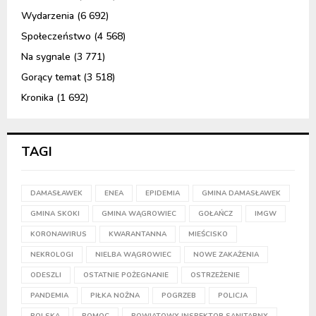
Wydarzenia
(6 692)
Społeczeństwo
(4 568)
Na sygnale
(3 771)
Gorący temat
(3 518)
Kronika
(1 692)
TAGI
DAMASŁAWEK
ENEA
EPIDEMIA
GMINA DAMASŁAWEK
GMINA SKOKI
GMINA WĄGROWIEC
GOŁAŃCZ
IMGW
KORONAWIRUS
KWARANTANNA
MIEŚCISKO
NEKROLOGI
NIELBA WĄGROWIEC
NOWE ZAKAŻENIA
ODESZLI
OSTATNIE POŻEGNANIE
OSTRZEŻENIE
PANDEMIA
PIŁKA NOŻNA
POGRZEB
POLICJA
POLSKA
POMOC
POWIATOWY INSPEKTOR SANITARNY