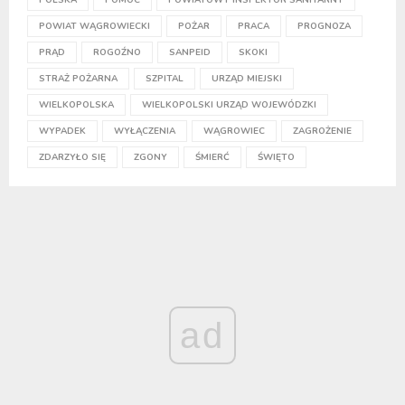
POWIAT WĄGROWIECKI
POŻAR
PRACA
PROGNOZA
PRĄD
ROGOŹNO
SANPEID
SKOKI
STRAŻ POŻARNA
SZPITAL
URZĄD MIEJSKI
WIELKOPOLSKA
WIELKOPOLSKI URZĄD WOJEWÓDZKI
WYPADEK
WYŁĄCZENIA
WĄGROWIEC
ZAGROŻENIE
ZDARZYŁO SIĘ
ZGONY
ŚMIERĆ
ŚWIĘTO
ad