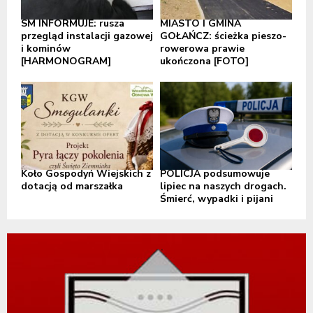
SM INFORMUJE: rusza
MIASTO I GMINA
przegląd instalacji gazowej
GOŁAŃCZ: ścieżka pieszo-
i kominów
rowerowa prawie
[HARMONOGRAM]
ukończona [FOTO]
Koło Gospodyń Wiejskich z
POLICJA podsumowuje
dotacją od marszałka
lipiec na naszych drogach.
Śmierć, wypadki i pijani