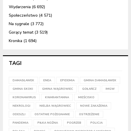
Wydarzenia
(6 692)
Społeczeństwo
(4 571)
Na sygnale
(3 772)
Gorący temat
(3 519)
Kronika
(1 694)
TAGI
DAMASŁAWEK
ENEA
EPIDEMIA
GMINA DAMASŁAWEK
GMINA SKOKI
GMINA WĄGROWIEC
GOŁAŃCZ
IMGW
KORONAWIRUS
KWARANTANNA
MIEŚCISKO
NEKROLOGI
NIELBA WĄGROWIEC
NOWE ZAKAŻENIA
ODESZLI
OSTATNIE POŻEGNANIE
OSTRZEŻENIE
PANDEMIA
PIŁKA NOŻNA
POGRZEB
POLICJA