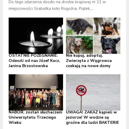
Do tego zdarzenia doszło na drodze krajowej nr 11 w
miejscowości Grabatka koło Rogoźna. Piątek,...
OSTATNIE POŻEGNANIE:
Nie kupuj, adoptuj.
Odeszli od nas Józef Kucz,
Zwierzęta z Wągrowca
Janina Brzostowska
czekają na nowe domy
NABÓR: zostań słuchaczem
UWAGA! ZAKAZ kąpieli w
Uniwersytetu Trzeciego
jeziorze! W wodzie są
Wieku
groźne dla ludzi BAKTERIE