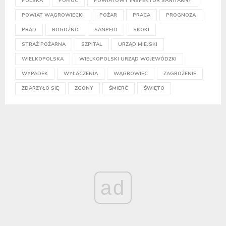
POLSKA
POMOC
POWIATOWY INSPEKTOR SANITARNY
POWIAT WĄGROWIECKI
POŻAR
PRACA
PROGNOZA
PRĄD
ROGOŹNO
SANPEID
SKOKI
STRAŻ POŻARNA
SZPITAL
URZĄD MIEJSKI
WIELKOPOLSKA
WIELKOPOLSKI URZĄD WOJEWÓDZKI
WYPADEK
WYŁĄCZENIA
WĄGROWIEC
ZAGROŻENIE
ZDARZYŁO SIĘ
ZGONY
ŚMIERĆ
ŚWIĘTO
ad