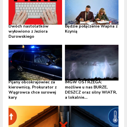
Dwóch nastolatków
Będzie połączenie Wapna z
wyłowiono z Jeziora
Kcynią
Durowskiego
Pijany obcokrajowiec za
IMGW OSTRZEGA:
kierownicą. Prokurator z
możliwe u nas BURZE,
Wągrowca chce surowej
DESZCZ oraz silny WIATR,
kary
a lokalnie...