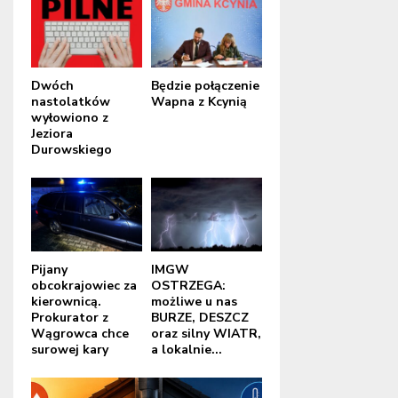
Dwóch
Będzie połączenie
nastolatków
Wapna z Kcynią
wyłowiono z
Jeziora
Durowskiego
Pijany
IMGW
obcokrajowiec za
OSTRZEGA:
kierownicą.
możliwe u nas
Prokurator z
BURZE, DESZCZ
Wągrowca chce
oraz silny WIATR,
surowej kary
a lokalnie...