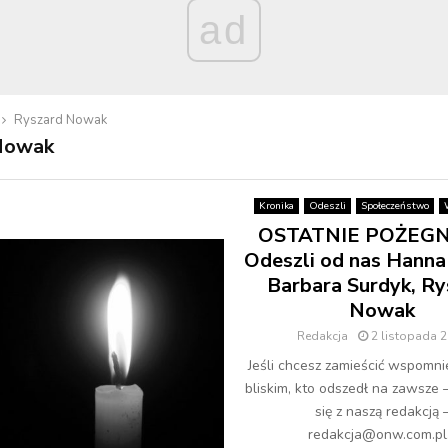
ad
Ryszard Nowak
Nowak
Kronika
Odeszli
Społeczeństwo
OSTATNIE POŻEGN
Odeszli od nas Hanna
Barbara Surdyk, Ry
Nowak
Redakcja
2 listopada 
Jeśli chcesz zamieścić wspomni
bliskim, kto odszedł na zawsze 
się z naszą redakcją 
redakcja@onw.com.pl.