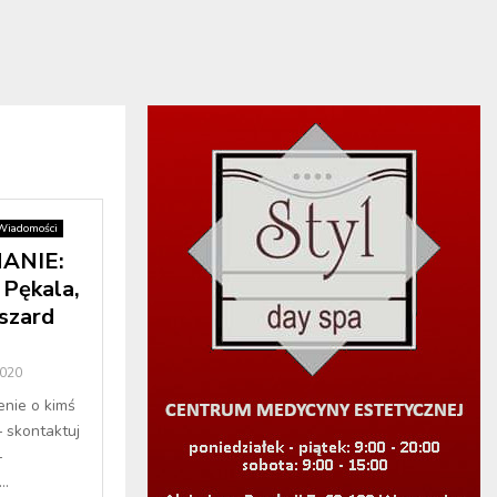
Wiadomości
ANIE:
 Pękala,
szard
2020
enie o kimś
– skontaktuj
–
..