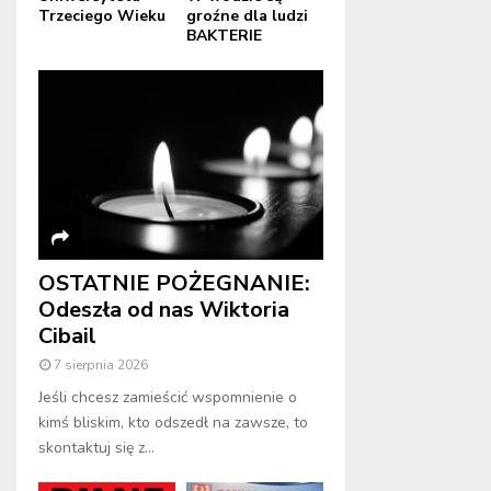
Trzeciego Wieku
groźne dla ludzi
BAKTERIE
OSTATNIE POŻEGNANIE:
Odeszła od nas Wiktoria
Cibail
7 sierpnia 2026
Jeśli chcesz zamieścić wspomnienie o
kimś bliskim, kto odszedł na zawsze, to
skontaktuj się z...