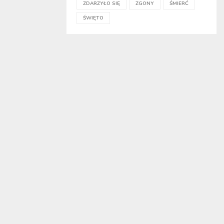
ZDARZYŁO SIĘ
ZGONY
ŚMIERĆ
ŚWIĘTO