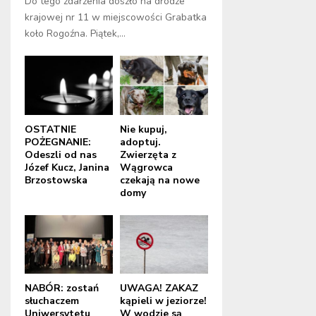
Do tego zdarzenia doszło na drodze
krajowej nr 11 w miejscowości Grabatka
koło Rogoźna. Piątek,...
OSTATNIE
Nie kupuj,
POŻEGNANIE:
adoptuj.
Odeszli od nas
Zwierzęta z
Józef Kucz, Janina
Wągrowca
Brzostowska
czekają na nowe
domy
NABÓR: zostań
UWAGA! ZAKAZ
słuchaczem
kąpieli w jeziorze!
Uniwersytetu
W wodzie są