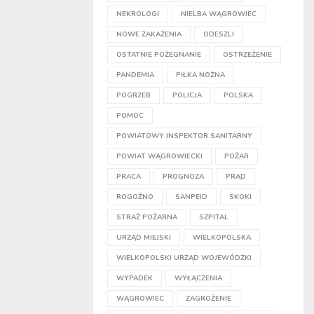
NEKROLOGI
NIELBA WĄGROWIEC
NOWE ZAKAŻENIA
ODESZLI
OSTATNIE POŻEGNANIE
OSTRZEŻENIE
PANDEMIA
PIŁKA NOŻNA
POGRZEB
POLICJA
POLSKA
POMOC
POWIATOWY INSPEKTOR SANITARNY
POWIAT WĄGROWIECKI
POŻAR
PRACA
PROGNOZA
PRĄD
ROGOŹNO
SANPEID
SKOKI
STRAŻ POŻARNA
SZPITAL
URZĄD MIEJSKI
WIELKOPOLSKA
WIELKOPOLSKI URZĄD WOJEWÓDZKI
WYPADEK
WYŁĄCZENIA
WĄGROWIEC
ZAGROŻENIE