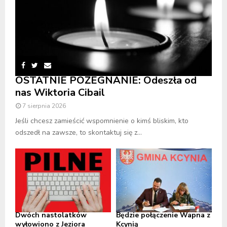
OSTATNIE POŻEGNANIE: Odeszła od
nas Wiktoria Cibail
7 sierpnia 2026
Jeśli chcesz zamieścić wspomnienie o kimś bliskim, kto
odszedł na zawsze, to skontaktuj się z...
Dwóch nastolatków
Będzie połączenie Wapna z
wyłowiono z Jeziora
Kcynią