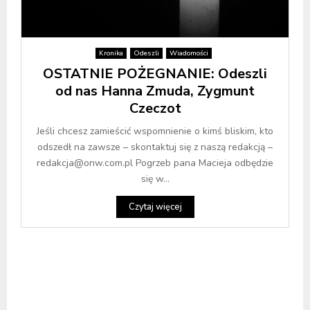
Kronika
Odeszli
Wiadomości
OSTATNIE POŻEGNANIE: Odeszli
od nas Hanna Zmuda, Zygmunt
Czeczot
Jeśli chcesz zamieścić wspomnienie o kimś bliskim, kto
odszedł na zawsze – skontaktuj się z naszą redakcją –
redakcja@onw.com.pl Pogrzeb pana Macieja odbędzie
się w...
Czytaj więcej