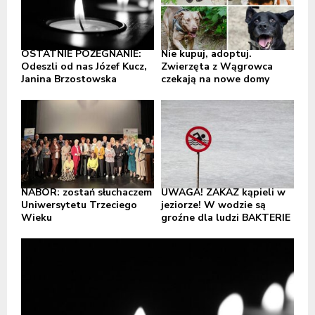
OSTATNIE POŻEGNANIE:
Nie kupuj, adoptuj.
Odeszli od nas Józef Kucz,
Zwierzęta z Wągrowca
Janina Brzostowska
czekają na nowe domy
NABÓR: zostań słuchaczem
UWAGA! ZAKAZ kąpieli w
Uniwersytetu Trzeciego
jeziorze! W wodzie są
Wieku
groźne dla ludzi BAKTERIE