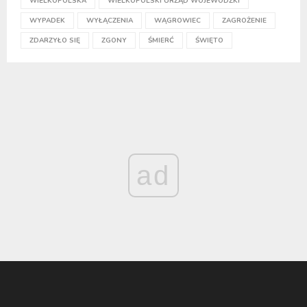
WIELKOPOLSKA
WIELKOPOLSKI URZĄD WOJEWÓDZKI
WYPADEK
WYŁĄCZENIA
WĄGROWIEC
ZAGROŻENIE
ZDARZYŁO SIĘ
ZGONY
ŚMIERĆ
ŚWIĘTO
ad