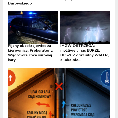
Durowskiego
Pijany obcokrajowiec za
IMGW OSTRZEGA:
kierownicą. Prokurator z
możliwe u nas BURZE,
Wągrowca chce surowej
DESZCZ oraz silny WIATR,
kary
a lokalnie...