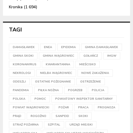
Kronika
(1 694)
TAGI
DAMASŁAWEK
ENEA
EPIDEMIA
GMINA DAMASŁAWEK
GMINA SKOKI
GMINA WĄGROWIEC
GOŁAŃCZ
IMGW
KORONAWIRUS
KWARANTANNA
MIEŚCISKO
NEKROLOGI
NIELBA WĄGROWIEC
NOWE ZAKAŻENIA
ODESZLI
OSTATNIE POŻEGNANIE
OSTRZEŻENIE
PANDEMIA
PIŁKA NOŻNA
POGRZEB
POLICJA
POLSKA
POMOC
POWIATOWY INSPEKTOR SANITARNY
POWIAT WĄGROWIECKI
POŻAR
PRACA
PROGNOZA
PRĄD
ROGOŹNO
SANPEID
SKOKI
STRAŻ POŻARNA
SZPITAL
URZĄD MIEJSKI