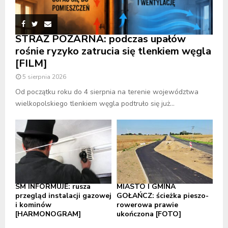
STRAŻ POŻARNA: podczas upałów
rośnie ryzyko zatrucia się tlenkiem węgla
[FILM]
5 sierpnia 2026
Od początku roku do 4 sierpnia na terenie województwa
wielkopolskiego tlenkiem węgla podtruło się już...
SM INFORMUJE: rusza
MIASTO I GMINA
przegląd instalacji gazowej
GOŁAŃCZ: ścieżka pieszo-
i kominów
rowerowa prawie
[HARMONOGRAM]
ukończona [FOTO]