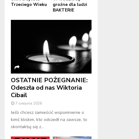
Trzeciego Wieku
groźne dla ludzi
BAKTERIE
OSTATNIE POŻEGNANIE:
Odeszła od nas Wiktoria
Cibail
7 sierpnia 2026
Jeśli chcesz zamieścić wspomnienie o
kimś bliskim, kto odszedł na zawsze, to
skontaktuj się z...