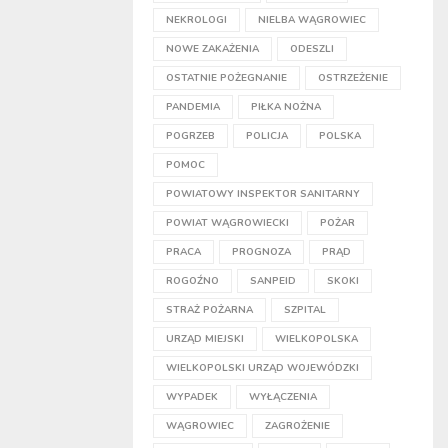
NEKROLOGI
NIELBA WĄGROWIEC
NOWE ZAKAŻENIA
ODESZLI
OSTATNIE POŻEGNANIE
OSTRZEŻENIE
PANDEMIA
PIŁKA NOŻNA
POGRZEB
POLICJA
POLSKA
POMOC
POWIATOWY INSPEKTOR SANITARNY
POWIAT WĄGROWIECKI
POŻAR
PRACA
PROGNOZA
PRĄD
ROGOŹNO
SANPEID
SKOKI
STRAŻ POŻARNA
SZPITAL
URZĄD MIEJSKI
WIELKOPOLSKA
WIELKOPOLSKI URZĄD WOJEWÓDZKI
WYPADEK
WYŁĄCZENIA
WĄGROWIEC
ZAGROŻENIE