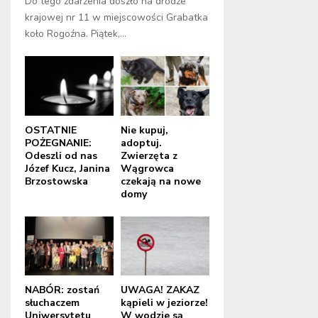
Do tego zdarzenia doszło na drodze
krajowej nr 11 w miejscowości Grabatka
koło Rogoźna. Piątek,...
OSTATNIE
Nie kupuj,
POŻEGNANIE:
adoptuj.
Odeszli od nas
Zwierzęta z
Józef Kucz, Janina
Wągrowca
Brzostowska
czekają na nowe
domy
NABÓR: zostań
UWAGA! ZAKAZ
słuchaczem
kąpieli w jeziorze!
Uniwersytetu
W wodzie są