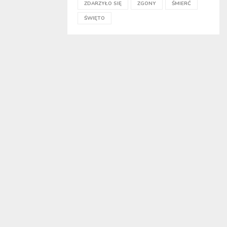
ZDARZYŁO SIĘ
ZGONY
ŚMIERĆ
ŚWIĘTO