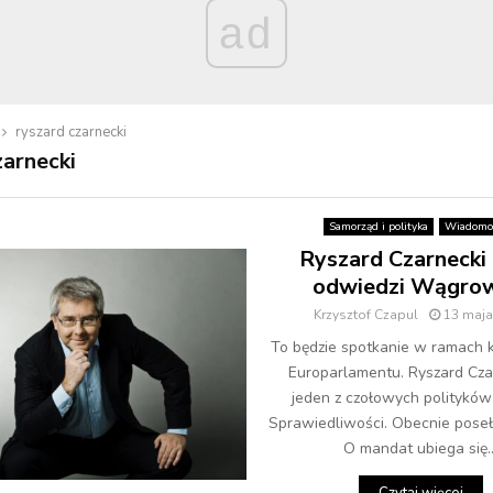
ad
ryszard czarnecki
zarnecki
Samorząd i polityka
Wiadomo
Ryszard Czarnecki 
odwiedzi Wągrow
Krzysztof Czapul
13 maja
To będzie spotkanie w ramach 
Europarlamentu. Ryszard Cza
jeden z czołowych polityków
Sprawiedliwości. Obecnie poseł 
O mandat ubiega się..