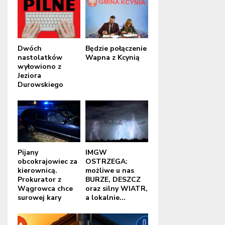
Dwóch
Będzie połączenie
nastolatków
Wapna z Kcynią
wyłowiono z
Jeziora
Durowskiego
Pijany
IMGW
obcokrajowiec za
OSTRZEGA:
kierownicą.
możliwe u nas
Prokurator z
BURZE, DESZCZ
Wągrowca chce
oraz silny WIATR,
surowej kary
a lokalnie...