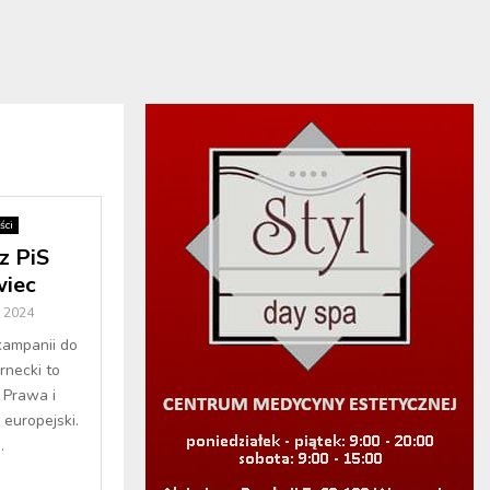
ści
z PiS
iec
 2024
kampanii do
rnecki to
 Prawa i
europejski.
.