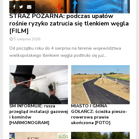
STRAŻ POŻARNA: podczas upałów
rośnie ryzyko zatrucia się tlenkiem węgla
[FILM]
5 sierpnia 2026
Od początku roku do 4 sierpnia na terenie województwa
wielkopolskiego tlenkiem węgla podtruło się już...
SM INFORMUJE: rusza
MIASTO I GMINA
przegląd instalacji gazowej
GOŁAŃCZ: ścieżka pieszo-
i kominów
rowerowa prawie
[HARMONOGRAM]
ukończona [FOTO]