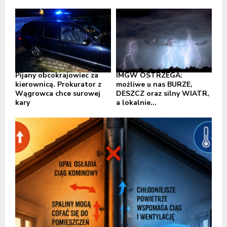
Pijany obcokrajowiec za
IMGW OSTRZEGA:
kierownicą. Prokurator z
możliwe u nas BURZE,
Wągrowca chce surowej
DESZCZ oraz silny WIATR,
kary
a lokalnie...