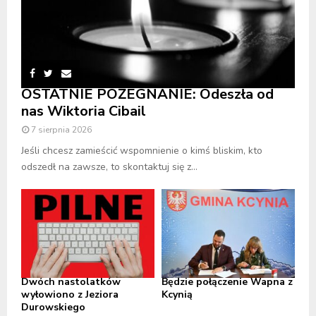
OSTATNIE POŻEGNANIE: Odeszła od
nas Wiktoria Cibail
7 sierpnia 2026
Jeśli chcesz zamieścić wspomnienie o kimś bliskim, kto
odszedł na zawsze, to skontaktuj się z...
Dwóch nastolatków
Będzie połączenie Wapna z
wyłowiono z Jeziora
Kcynią
Durowskiego