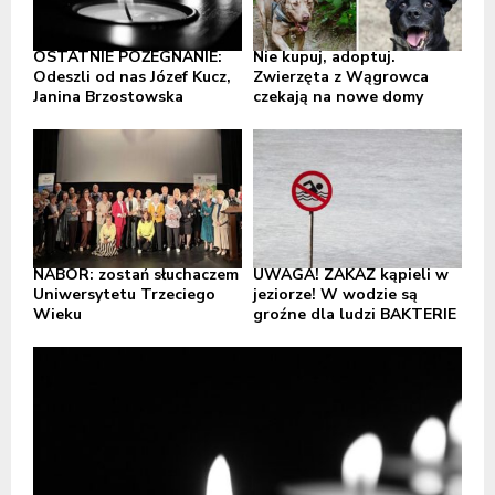
OSTATNIE POŻEGNANIE:
Nie kupuj, adoptuj.
Odeszli od nas Józef Kucz,
Zwierzęta z Wągrowca
Janina Brzostowska
czekają na nowe domy
NABÓR: zostań słuchaczem
UWAGA! ZAKAZ kąpieli w
Uniwersytetu Trzeciego
jeziorze! W wodzie są
Wieku
groźne dla ludzi BAKTERIE