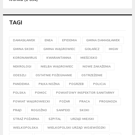
TAGI
DAMASŁAWEK
ENEA
EPIDEMIA
GMINA DAMASŁAWEK
GMINA SKOKI
GMINA WĄGROWIEC
GOŁAŃCZ
IMGW
KORONAWIRUS
KWARANTANNA
MIEŚCISKO
NEKROLOGI
NIELBA WĄGROWIEC
NOWE ZAKAŻENIA
ODESZLI
OSTATNIE POŻEGNANIE
OSTRZEŻENIE
PANDEMIA
PIŁKA NOŻNA
POGRZEB
POLICJA
POLSKA
POMOC
POWIATOWY INSPEKTOR SANITARNY
POWIAT WĄGROWIECKI
POŻAR
PRACA
PROGNOZA
PRĄD
ROGOŹNO
SANPEID
SKOKI
STRAŻ POŻARNA
SZPITAL
URZĄD MIEJSKI
WIELKOPOLSKA
WIELKOPOLSKI URZĄD WOJEWÓDZKI