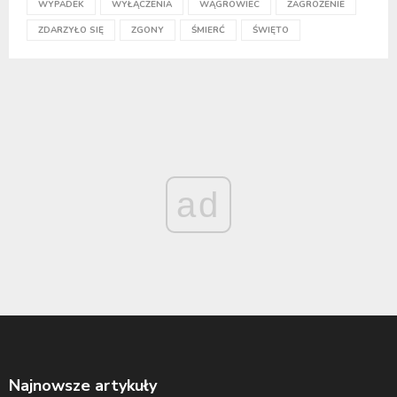
WYPADEK
WYŁĄCZENIA
WĄGROWIEC
ZAGROŻENIE
ZDARZYŁO SIĘ
ZGONY
ŚMIERĆ
ŚWIĘTO
ad
Najnowsze artykuły