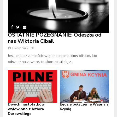
OSTATNIE POŻEGNANIE: Odeszła od
nas Wiktoria Cibail
7 sierpnia 2026
Jeśli chcesz zamieścić wspomnienie o kimś bliskim, kto
odszedł na zawsze, to skontaktuj się z...
Dwóch nastolatków
Będzie połączenie Wapna z
wyłowiono z Jeziora
Kcynią
Durowskiego