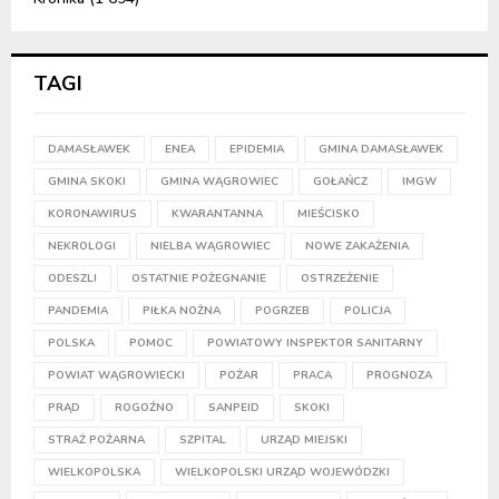
TAGI
DAMASŁAWEK
ENEA
EPIDEMIA
GMINA DAMASŁAWEK
GMINA SKOKI
GMINA WĄGROWIEC
GOŁAŃCZ
IMGW
KORONAWIRUS
KWARANTANNA
MIEŚCISKO
NEKROLOGI
NIELBA WĄGROWIEC
NOWE ZAKAŻENIA
ODESZLI
OSTATNIE POŻEGNANIE
OSTRZEŻENIE
PANDEMIA
PIŁKA NOŻNA
POGRZEB
POLICJA
POLSKA
POMOC
POWIATOWY INSPEKTOR SANITARNY
POWIAT WĄGROWIECKI
POŻAR
PRACA
PROGNOZA
PRĄD
ROGOŹNO
SANPEID
SKOKI
STRAŻ POŻARNA
SZPITAL
URZĄD MIEJSKI
WIELKOPOLSKA
WIELKOPOLSKI URZĄD WOJEWÓDZKI