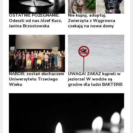
OSTATNIE POŻEGNANIE:
Nie kupuj, adoptuj.
Odeszli od nas Józef Kucz,
Zwierzęta z Wągrowca
Janina Brzostowska
czekają na nowe domy
NABÓR: zostań słuchaczem
UWAGA! ZAKAZ kąpieli w
Uniwersytetu Trzeciego
jeziorze! W wodzie są
Wieku
groźne dla ludzi BAKTERIE