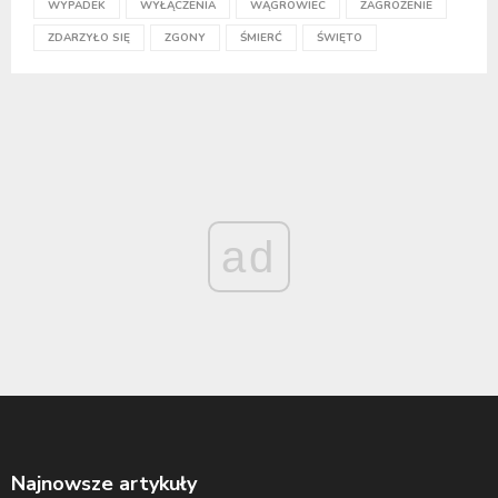
WYPADEK
WYŁĄCZENIA
WĄGROWIEC
ZAGROŻENIE
ZDARZYŁO SIĘ
ZGONY
ŚMIERĆ
ŚWIĘTO
ad
Najnowsze artykuły