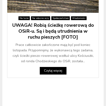
Na luzie
Na własne oczy
Społeczeństwo
Wiadomości
UWAGA! Robią ścieżkę rowerową do
OSiR-u. Są i będą utrudnienia w
ruchu pieszych [FOTO]
Prace całkowicie zakończone mają być pod koniec
listopada. Przypomnijmy, że wykonawcą tego zadania,
czyli ścieżki pieszo-rowerowej wzdłuż ulicy Kościuszki,
od ronda Chodzieskiego do OSiR, została...
Czytaj więcej