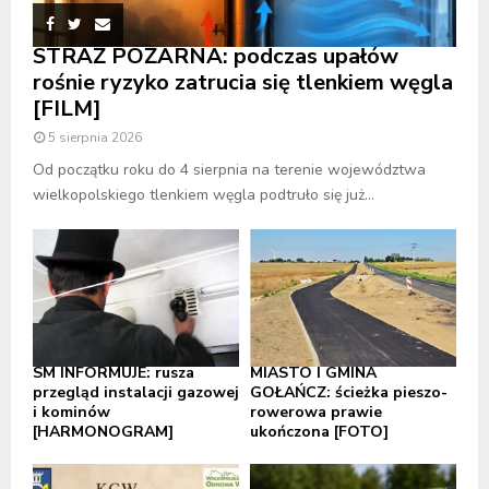
STRAŻ POŻARNA: podczas upałów
rośnie ryzyko zatrucia się tlenkiem węgla
[FILM]
5 sierpnia 2026
Od początku roku do 4 sierpnia na terenie województwa
wielkopolskiego tlenkiem węgla podtruło się już...
SM INFORMUJE: rusza
MIASTO I GMINA
przegląd instalacji gazowej
GOŁAŃCZ: ścieżka pieszo-
i kominów
rowerowa prawie
[HARMONOGRAM]
ukończona [FOTO]