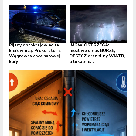
Pijany obcokrajowiec za
IMGW OSTRZEGA:
kierownicą. Prokurator z
możliwe u nas BURZE,
Wągrowca chce surowej
DESZCZ oraz silny WIATR,
kary
a lokalnie...