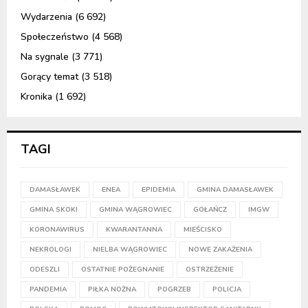
Wydarzenia
(6 692)
Społeczeństwo
(4 568)
Na sygnale
(3 771)
Gorący temat
(3 518)
Kronika
(1 692)
TAGI
DAMASŁAWEK
ENEA
EPIDEMIA
GMINA DAMASŁAWEK
GMINA SKOKI
GMINA WĄGROWIEC
GOŁAŃCZ
IMGW
KORONAWIRUS
KWARANTANNA
MIEŚCISKO
NEKROLOGI
NIELBA WĄGROWIEC
NOWE ZAKAŻENIA
ODESZLI
OSTATNIE POŻEGNANIE
OSTRZEŻENIE
PANDEMIA
PIŁKA NOŻNA
POGRZEB
POLICJA