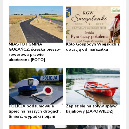
MIASTO I GMINA
Koło Gospodyń Wiejskich z
GOŁAŃCZ: ścieżka pieszo-
dotacją od marszałka
rowerowa prawie
ukończona [FOTO]
POLICJA podsumowuje
Zapisz się na spływ spływ
lipiec na naszych drogach.
kajakowy [ZAPOWIEDŹ]
Śmierć, wypadki i pijani