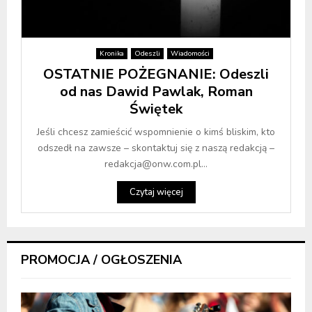
Kronika
Odeszli
Wiadomości
OSTATNIE POŻEGNANIE: Odeszli
od nas Dawid Pawlak, Roman
Świętek
Jeśli chcesz zamieścić wspomnienie o kimś bliskim, kto
odszedł na zawsze – skontaktuj się z naszą redakcją –
redakcja@onw.com.pl...
Czytaj więcej
PROMOCJA / OGŁOSZENIA