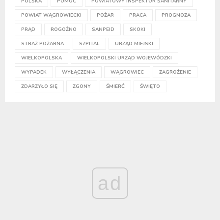
POLSKA
POMOC
POWIATOWY INSPEKTOR SANITARNY
POWIAT WĄGROWIECKI
POŻAR
PRACA
PROGNOZA
PRĄD
ROGOŹNO
SANPEID
SKOKI
STRAŻ POŻARNA
SZPITAL
URZĄD MIEJSKI
WIELKOPOLSKA
WIELKOPOLSKI URZĄD WOJEWÓDZKI
WYPADEK
WYŁĄCZENIA
WĄGROWIEC
ZAGROŻENIE
ZDARZYŁO SIĘ
ZGONY
ŚMIERĆ
ŚWIĘTO
ad