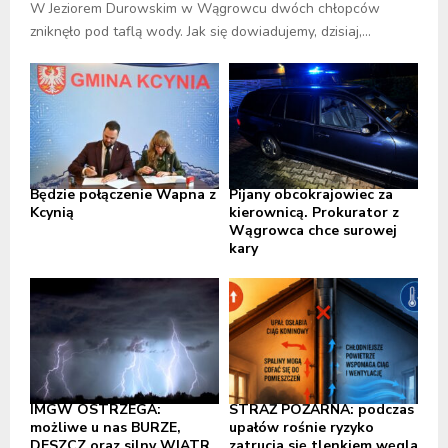
W Jeziorem Durowskim w Wągrowcu dwóch chłopców
zniknęło pod taflą wody. Jak się dowiadujemy, dzisiaj,...
Będzie połączenie Wapna z
Pijany obcokrajowiec za
Kcynią
kierownicą. Prokurator z
Wągrowca chce surowej
kary
IMGW OSTRZEGA:
STRAŻ POŻARNA: podczas
możliwe u nas BURZE,
upałów rośnie ryzyko
DESZCZ oraz silny WIATR,
zatrucia się tlenkiem węgla