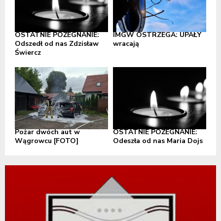
OSTATNIE POŻEGNANIE:
IMGW OSTRZEGA: UPAŁY
Odszedł od nas Zdzisław
wracają
Świercz
Pożar dwóch aut w
OSTATNIE POŻEGNANIE:
Wągrowcu [FOTO]
Odeszła od nas Maria Dojs