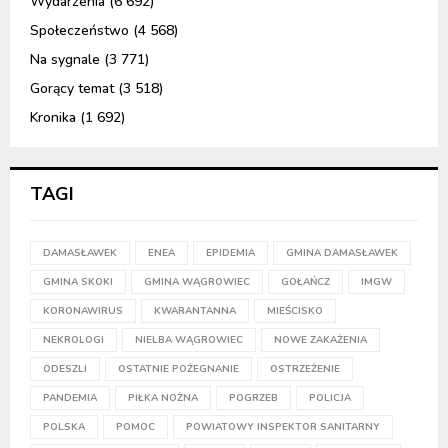
Wydarzenia
(6 692)
Społeczeństwo
(4 568)
Na sygnale
(3 771)
Gorący temat
(3 518)
Kronika
(1 692)
TAGI
DAMASŁAWEK
ENEA
EPIDEMIA
GMINA DAMASŁAWEK
GMINA SKOKI
GMINA WĄGROWIEC
GOŁAŃCZ
IMGW
KORONAWIRUS
KWARANTANNA
MIEŚCISKO
NEKROLOGI
NIELBA WĄGROWIEC
NOWE ZAKAŻENIA
ODESZLI
OSTATNIE POŻEGNANIE
OSTRZEŻENIE
PANDEMIA
PIŁKA NOŻNA
POGRZEB
POLICJA
POLSKA
POMOC
POWIATOWY INSPEKTOR SANITARNY