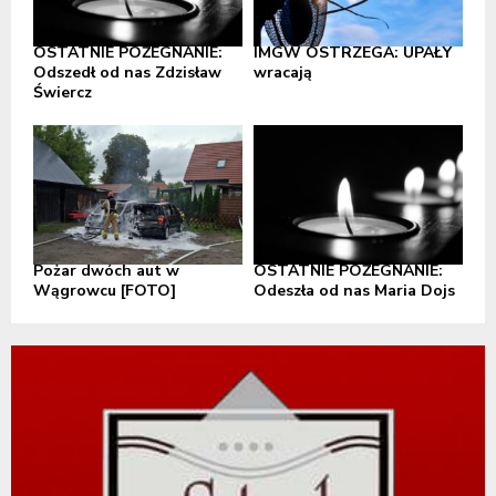
OSTATNIE POŻEGNANIE:
IMGW OSTRZEGA: UPAŁY
Odszedł od nas Zdzisław
wracają
Świercz
Pożar dwóch aut w
OSTATNIE POŻEGNANIE:
Wągrowcu [FOTO]
Odeszła od nas Maria Dojs