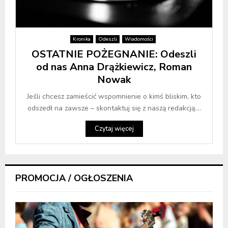
Kronika
Odeszli
Wiadomości
OSTATNIE POŻEGNANIE: Odeszli
od nas Anna Drążkiewicz, Roman
Nowak
Jeśli chcesz zamieścić wspomnienie o kimś bliskim, kto
odszedł na zawsze – skontaktuj się z naszą redakcją....
Czytaj więcej
PROMOCJA / OGŁOSZENIA