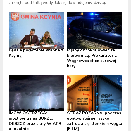
zniknęło pod taflą wody. Jak się dowiadujemy, dzisiaj,...
Będzie połączenie Wapna z
Pijany obcokrajowiec za
Kcynią
kierownicą. Prokurator z
Wągrowca chce surowej
kary
IMGW OSTRZEGA:
STRAŻ POŻARNA: podczas
możliwe u nas BURZE,
upałów rośnie ryzyko
DESZCZ oraz silny WIATR,
zatrucia się tlenkiem węgla
a lokalnie...
[FILM]