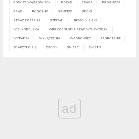
POWIAT WĄGROWIECKI
POŻAR
PRACA
PROGNOZA
PRĄD
ROGOŹNO
SANPEID
SKOKI
STRAŻ POŻARNA
SZPITAL
URZĄD MIEJSKI
WIELKOPOLSKA
WIELKOPOLSKI URZĄD WOJEWÓDZKI
WYPADEK
WYŁĄCZENIA
WĄGROWIEC
ZAGROŻENIE
ZDARZYŁO SIĘ
ZGONY
ŚMIERĆ
ŚWIĘTO
ad