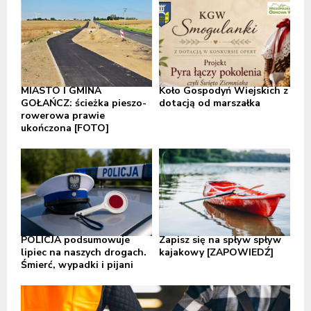
MIASTO I GMINA
Koło Gospodyń Wiejskich z
GOŁAŃCZ: ścieżka pieszo-
dotacją od marszałka
rowerowa prawie
ukończona [FOTO]
POLICJA podsumowuje
Zapisz się na spływ spływ
lipiec na naszych drogach.
kajakowy [ZAPOWIEDŹ]
Śmierć, wypadki i pijani