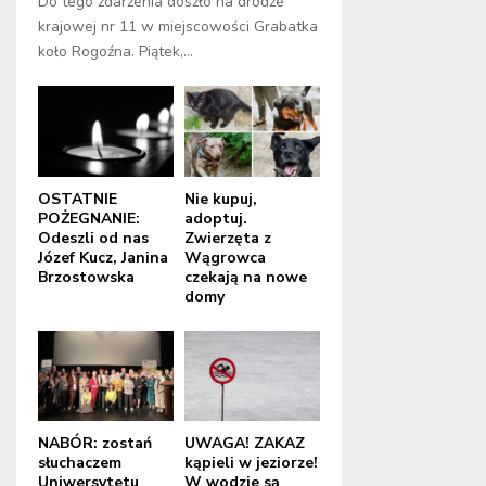
Do tego zdarzenia doszło na drodze
krajowej nr 11 w miejscowości Grabatka
koło Rogoźna. Piątek,...
OSTATNIE
Nie kupuj,
POŻEGNANIE:
adoptuj.
Odeszli od nas
Zwierzęta z
Józef Kucz, Janina
Wągrowca
Brzostowska
czekają na nowe
domy
NABÓR: zostań
UWAGA! ZAKAZ
słuchaczem
kąpieli w jeziorze!
Uniwersytetu
W wodzie są