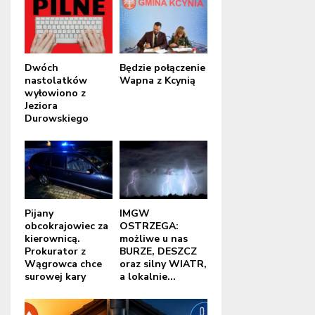
Dwóch
Będzie połączenie
nastolatków
Wapna z Kcynią
wyłowiono z
Jeziora
Durowskiego
Pijany
IMGW
obcokrajowiec za
OSTRZEGA:
kierownicą.
możliwe u nas
Prokurator z
BURZE, DESZCZ
Wągrowca chce
oraz silny WIATR,
surowej kary
a lokalnie...