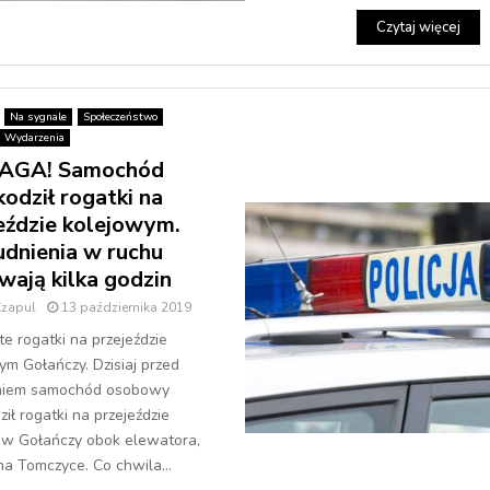
Czytaj więcej
Na sygnale
Społeczeństwo
Wydarzenia
GA! Samochód
kodził rogatki na
eździe kolejowym.
udnienia w ruchu
wają kilka godzin
Czapul
13 października 2019
e rogatki na przejeździe
ym Gołańczy. Dzisiaj przed
niem samochód osobowy
ził rogatki na przejeździe
w Gołańczy obok elewatora,
na Tomczyce. Co chwila...