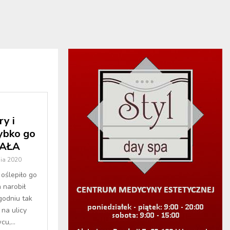
y i
ybko go
RAŁA
ia 2020
 oślepiło go
 narobił
godniu tak
na ulicy
u,...