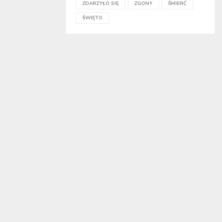
ZDARZYŁO SIĘ
ZGONY
ŚMIERĆ
ŚWIĘTO