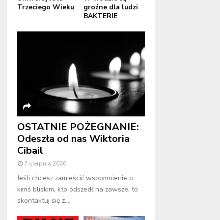
Trzeciego Wieku
groźne dla ludzi
BAKTERIE
OSTATNIE POŻEGNANIE:
Odeszła od nas Wiktoria
Cibail
7 sierpnia 2026
Jeśli chcesz zamieścić wspomnienie o
kimś bliskim, kto odszedł na zawsze, to
skontaktuj się z...