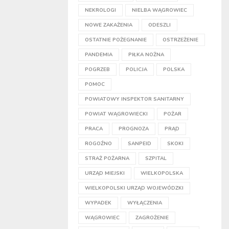
NEKROLOGI
NIELBA WĄGROWIEC
NOWE ZAKAŻENIA
ODESZLI
OSTATNIE POŻEGNANIE
OSTRZEŻENIE
PANDEMIA
PIŁKA NOŻNA
POGRZEB
POLICJA
POLSKA
POMOC
POWIATOWY INSPEKTOR SANITARNY
POWIAT WĄGROWIECKI
POŻAR
PRACA
PROGNOZA
PRĄD
ROGOŹNO
SANPEID
SKOKI
STRAŻ POŻARNA
SZPITAL
URZĄD MIEJSKI
WIELKOPOLSKA
WIELKOPOLSKI URZĄD WOJEWÓDZKI
WYPADEK
WYŁĄCZENIA
WĄGROWIEC
ZAGROŻENIE