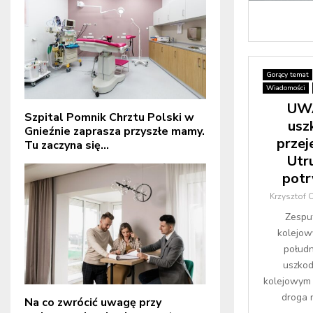
Gorący temat
Wiadomości
UWA
Szpital Pomnik Chrztu Polski w
usz
Gnieźnie zaprasza przyszłe mamy.
przej
Tu zaczyna się...
Utr
potr
Krzysztof 
Zesput
kolejow
połud
uszkod
kolejowym 
droga 
Na co zwrócić uwagę przy