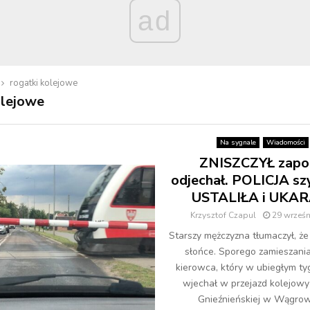
ad
rogatki kolejowe
olejowe
Na sygnale
Wiadomości
ZNISZCZYŁ zapor
odjechał. POLICJA sz
USTALIŁA i UKA
Krzysztof Czapul
29 wrześn
Starszy mężczyzna tłumaczył, że
słońce. Sporego zamieszania
kierowca, który w ubiegłym ty
wjechał w przejazd kolejowy 
Gnieźnieńskiej w Wągrowc