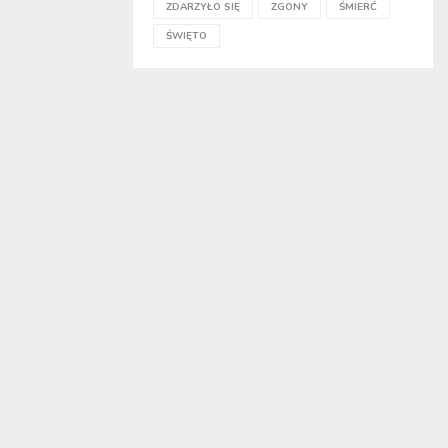
ZDARZYŁO SIĘ
ZGONY
ŚMIERĆ
ŚWIĘTO