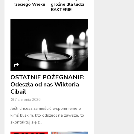
Trzeciego Wieku
groźne dla ludzi
BAKTERIE
OSTATNIE POŻEGNANIE:
Odeszła od nas Wiktoria
Cibail
7 sierpnia 2026
Jeśli chcesz zamieścić wspomnienie o
kimś bliskim, kto odszedł na zawsze, to
skontaktuj się z...