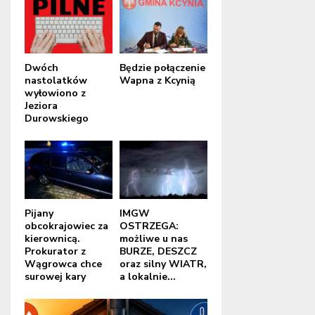
Dwóch
Będzie połączenie
nastolatków
Wapna z Kcynią
wyłowiono z
Jeziora
Durowskiego
Pijany
IMGW
obcokrajowiec za
OSTRZEGA:
kierownicą.
możliwe u nas
Prokurator z
BURZE, DESZCZ
Wągrowca chce
oraz silny WIATR,
surowej kary
a lokalnie...