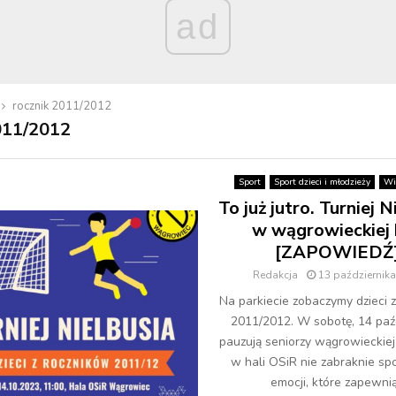
ad
rocznik 2011/2012
011/2012
Sport
Sport dzieci i młodzieży
Wi
To już jutro. Turniej N
w wągrowieckiej 
[ZAPOWIEDŹ
Redakcja
13 październik
Na parkiecie zobaczymy dzieci 
2011/2012. W sobotę, 14 paź
pauzują seniorzy wągrowieckiej 
w hali OSiR nie zabraknie s
emocji, które zapewnią.