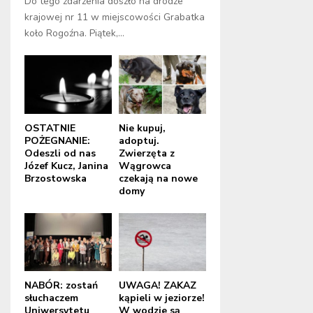
Do tego zdarzenia doszło na drodze
krajowej nr 11 w miejscowości Grabatka
koło Rogoźna. Piątek,...
OSTATNIE
Nie kupuj,
POŻEGNANIE:
adoptuj.
Odeszli od nas
Zwierzęta z
Józef Kucz, Janina
Wągrowca
Brzostowska
czekają na nowe
domy
NABÓR: zostań
UWAGA! ZAKAZ
słuchaczem
kąpieli w jeziorze!
Uniwersytetu
W wodzie są