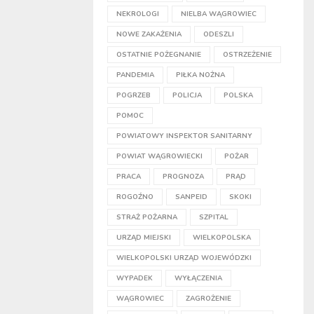
NEKROLOGI
NIELBA WĄGROWIEC
NOWE ZAKAŻENIA
ODESZLI
OSTATNIE POŻEGNANIE
OSTRZEŻENIE
PANDEMIA
PIŁKA NOŻNA
POGRZEB
POLICJA
POLSKA
POMOC
POWIATOWY INSPEKTOR SANITARNY
POWIAT WĄGROWIECKI
POŻAR
PRACA
PROGNOZA
PRĄD
ROGOŹNO
SANPEID
SKOKI
STRAŻ POŻARNA
SZPITAL
URZĄD MIEJSKI
WIELKOPOLSKA
WIELKOPOLSKI URZĄD WOJEWÓDZKI
WYPADEK
WYŁĄCZENIA
WĄGROWIEC
ZAGROŻENIE