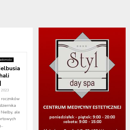
adomości
ielbusia
hali
]
a 2023
z roczników
dziernika
Nielby, ale
portowych
..