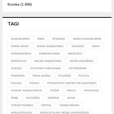
Kronika
(1 694)
TAGI
DAMASŁAWEK
ENEA
EPIDEMIA
GMINA DAMASŁAWEK
GMINA SKOKI
GMINA WĄGROWIEC
GOŁAŃCZ
IMGW
KORONAWIRUS
KWARANTANNA
MIEŚCISKO
NEKROLOGI
NIELBA WĄGROWIEC
NOWE ZAKAŻENIA
ODESZLI
OSTATNIE POŻEGNANIE
OSTRZEŻENIE
PANDEMIA
PIŁKA NOŻNA
POGRZEB
POLICJA
POLSKA
POMOC
POWIATOWY INSPEKTOR SANITARNY
POWIAT WĄGROWIECKI
POŻAR
PRACA
PROGNOZA
PRĄD
ROGOŹNO
SANPEID
SKOKI
STRAŻ POŻARNA
SZPITAL
URZĄD MIEJSKI
WIELKOPOLSKA
WIELKOPOLSKI URZĄD WOJEWÓDZKI