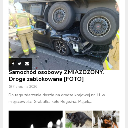
Samochód osobowy ZMIAŻDŻONY.
Droga zablokowana [FOTO]
7 sierpnia 2026
Do tego zdarzenia doszło na drodze krajowej nr 11 w
miejscowości Grabatka koło Rogoźna. Piątek,...