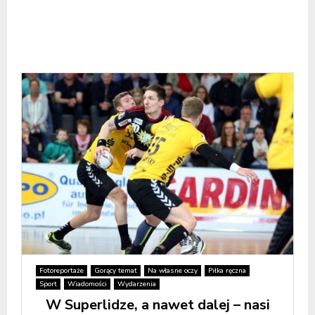
Fotoreportaże
Gorący temat
Na własne oczy
Piłka ręczna
Sport
Wiadomości
Wydarzenia
W Superlidze, a nawet dalej – nasi