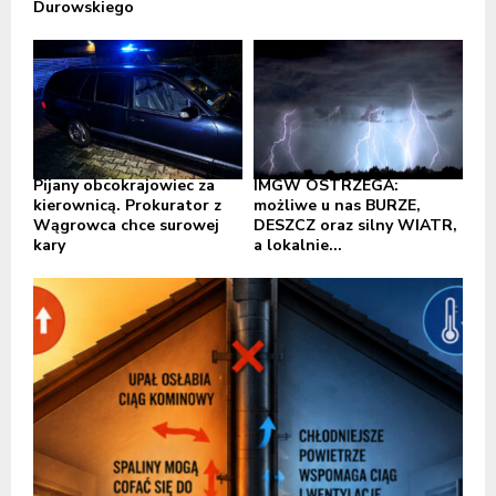
Durowskiego
Pijany obcokrajowiec za
IMGW OSTRZEGA:
kierownicą. Prokurator z
możliwe u nas BURZE,
Wągrowca chce surowej
DESZCZ oraz silny WIATR,
kary
a lokalnie...