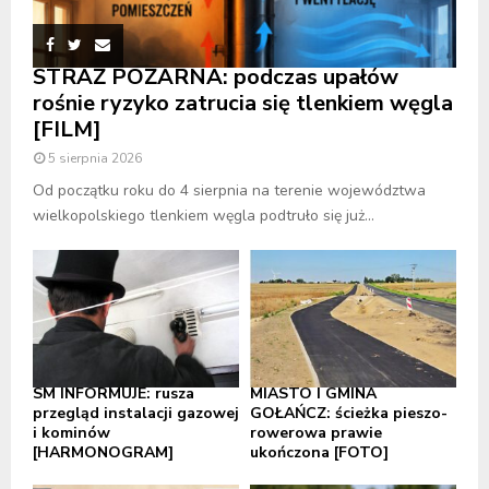
STRAŻ POŻARNA: podczas upałów
rośnie ryzyko zatrucia się tlenkiem węgla
[FILM]
5 sierpnia 2026
Od początku roku do 4 sierpnia na terenie województwa
wielkopolskiego tlenkiem węgla podtruło się już...
SM INFORMUJE: rusza
MIASTO I GMINA
przegląd instalacji gazowej
GOŁAŃCZ: ścieżka pieszo-
i kominów
rowerowa prawie
[HARMONOGRAM]
ukończona [FOTO]