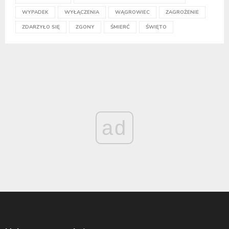
WYPADEK
WYŁĄCZENIA
WĄGROWIEC
ZAGROŻENIE
ZDARZYŁO SIĘ
ZGONY
ŚMIERĆ
ŚWIĘTO
ad