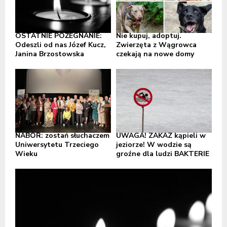
OSTATNIE POŻEGNANIE:
Nie kupuj, adoptuj.
Odeszli od nas Józef Kucz,
Zwierzęta z Wągrowca
Janina Brzostowska
czekają na nowe domy
NABÓR: zostań słuchaczem
UWAGA! ZAKAZ kąpieli w
Uniwersytetu Trzeciego
jeziorze! W wodzie są
Wieku
groźne dla ludzi BAKTERIE