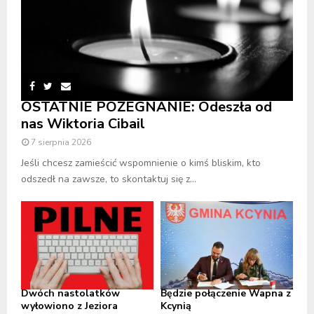
OSTATNIE POŻEGNANIE: Odeszła od
nas Wiktoria Cibail
7 sierpnia 2026
Jeśli chcesz zamieścić wspomnienie o kimś bliskim, kto
odszedł na zawsze, to skontaktuj się z...
Dwóch nastolatków
Będzie połączenie Wapna z
wyłowiono z Jeziora
Kcynią