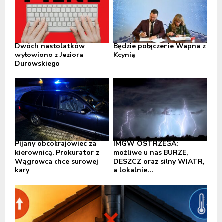
Dwóch nastolatków
Będzie połączenie Wapna z
wyłowiono z Jeziora
Kcynią
Durowskiego
Pijany obcokrajowiec za
IMGW OSTRZEGA:
kierownicą. Prokurator z
możliwe u nas BURZE,
Wągrowca chce surowej
DESZCZ oraz silny WIATR,
kary
a lokalnie...