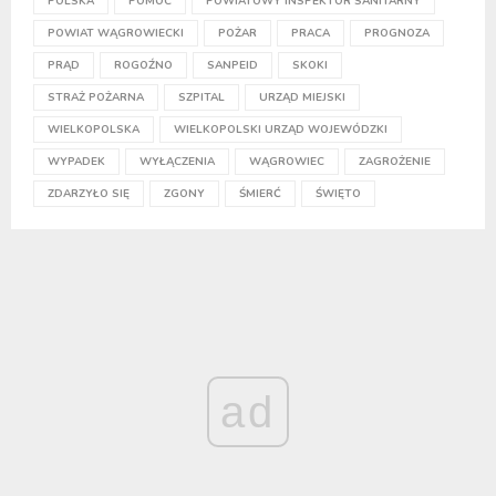
POLSKA
POMOC
POWIATOWY INSPEKTOR SANITARNY
POWIAT WĄGROWIECKI
POŻAR
PRACA
PROGNOZA
PRĄD
ROGOŹNO
SANPEID
SKOKI
STRAŻ POŻARNA
SZPITAL
URZĄD MIEJSKI
WIELKOPOLSKA
WIELKOPOLSKI URZĄD WOJEWÓDZKI
WYPADEK
WYŁĄCZENIA
WĄGROWIEC
ZAGROŻENIE
ZDARZYŁO SIĘ
ZGONY
ŚMIERĆ
ŚWIĘTO
ad