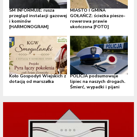
SM INFORMUJE: rusza
MIASTO I GMINA
przegląd instalacji gazowej
GOŁAŃCZ: ścieżka pieszo-
i kominów
rowerowa prawie
[HARMONOGRAM]
ukończona [FOTO]
Koło Gospodyń Wiejskich z
POLICJA podsumowuje
dotacją od marszałka
lipiec na naszych drogach.
Śmierć, wypadki i pijani