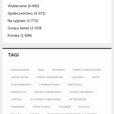
Wydarzenia
(6 692)
Społeczeństwo
(4 571)
Na sygnale
(3 772)
Gorący temat
(3 519)
Kronika
(1 694)
TAGI
DAMASŁAWEK
ENEA
EPIDEMIA
GMINA DAMASŁAWEK
GMINA SKOKI
GMINA WĄGROWIEC
GOŁAŃCZ
IMGW
KORONAWIRUS
KWARANTANNA
MIEŚCISKO
NEKROLOGI
NIELBA WĄGROWIEC
NOWE ZAKAŻENIA
ODESZLI
OSTATNIE POŻEGNANIE
OSTRZEŻENIE
PANDEMIA
PIŁKA NOŻNA
POGRZEB
POLICJA