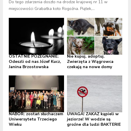
Do tego zdarzenia doszło na drodze krajowej nr 11 w
miejscowości Grabatka koło Rogoźna. Piątek,...
OSTATNIE POŻEGNANIE:
Nie kupuj, adoptuj.
Odeszli od nas Józef Kucz,
Zwierzęta z Wągrowca
Janina Brzostowska
czekają na nowe domy
NABÓR: zostań słuchaczem
UWAGA! ZAKAZ kąpieli w
Uniwersytetu Trzeciego
jeziorze! W wodzie są
Wieku
groźne dla ludzi BAKTERIE