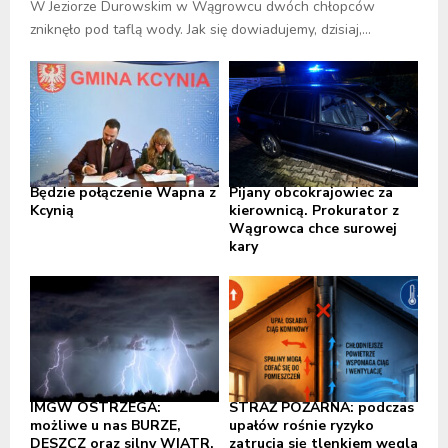
W Jeziorze Durowskim w Wągrowcu dwóch chłopców
zniknęło pod taflą wody. Jak się dowiadujemy, dzisiaj,...
Będzie połączenie Wapna z
Pijany obcokrajowiec za
Kcynią
kierownicą. Prokurator z
Wągrowca chce surowej
kary
IMGW OSTRZEGA:
STRAŻ POŻARNA: podczas
możliwe u nas BURZE,
upałów rośnie ryzyko
DESZCZ oraz silny WIATR,
zatrucia się tlenkiem węgla