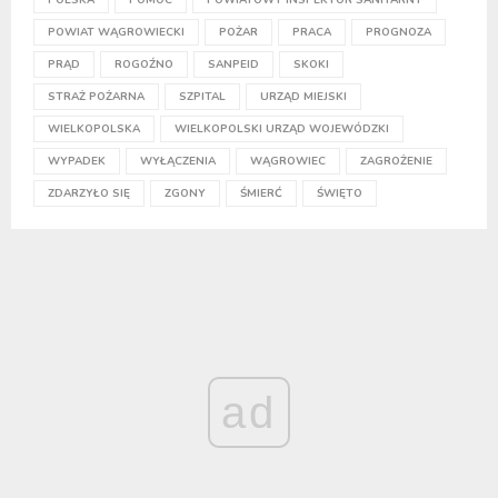
POWIAT WĄGROWIECKI
POŻAR
PRACA
PROGNOZA
PRĄD
ROGOŹNO
SANPEID
SKOKI
STRAŻ POŻARNA
SZPITAL
URZĄD MIEJSKI
WIELKOPOLSKA
WIELKOPOLSKI URZĄD WOJEWÓDZKI
WYPADEK
WYŁĄCZENIA
WĄGROWIEC
ZAGROŻENIE
ZDARZYŁO SIĘ
ZGONY
ŚMIERĆ
ŚWIĘTO
ad