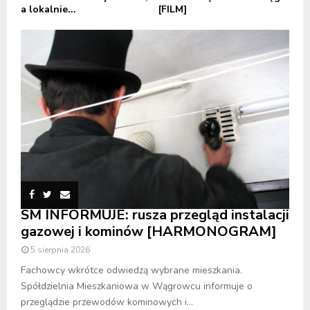
a lokalnie...
[FILM]
SM INFORMUJE: rusza przegląd instalacji
gazowej i kominów [HARMONOGRAM]
5 sierpnia 2026
Fachowcy wkrótce odwiedzą wybrane mieszkania.
Spółdzielnia Mieszkaniowa w Wągrowcu informuje o
przeglądzie przewodów kominowych i...