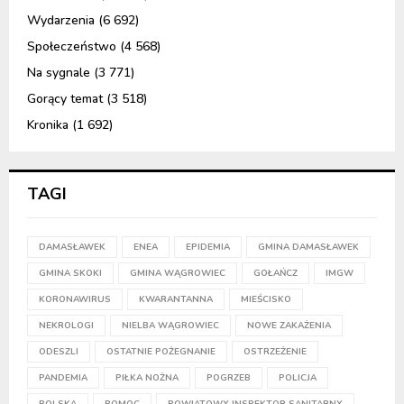
Wydarzenia
(6 692)
Społeczeństwo
(4 568)
Na sygnale
(3 771)
Gorący temat
(3 518)
Kronika
(1 692)
TAGI
DAMASŁAWEK
ENEA
EPIDEMIA
GMINA DAMASŁAWEK
GMINA SKOKI
GMINA WĄGROWIEC
GOŁAŃCZ
IMGW
KORONAWIRUS
KWARANTANNA
MIEŚCISKO
NEKROLOGI
NIELBA WĄGROWIEC
NOWE ZAKAŻENIA
ODESZLI
OSTATNIE POŻEGNANIE
OSTRZEŻENIE
PANDEMIA
PIŁKA NOŻNA
POGRZEB
POLICJA
POLSKA
POMOC
POWIATOWY INSPEKTOR SANITARNY