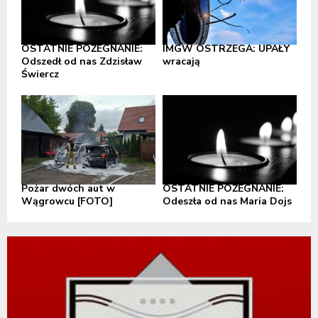
OSTATNIE POŻEGNANIE:
IMGW OSTRZEGA: UPAŁY
Odszedł od nas Zdzisław
wracają
Świercz
Pożar dwóch aut w
OSTATNIE POŻEGNANIE:
Wągrowcu [FOTO]
Odeszła od nas Maria Dojs