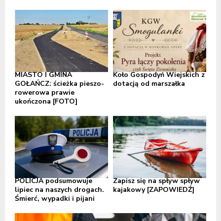
MIASTO I GMINA
Koło Gospodyń Wiejskich z
GOŁAŃCZ: ścieżka pieszo-
dotacją od marszałka
rowerowa prawie
ukończona [FOTO]
POLICJA podsumowuje
Zapisz się na spływ spływ
lipiec na naszych drogach.
kajakowy [ZAPOWIEDŹ]
Śmierć, wypadki i pijani