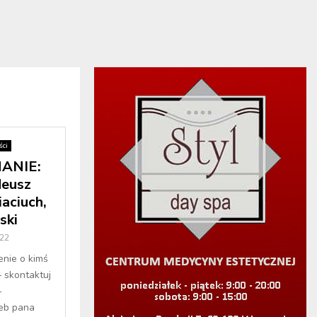
ci
ANIE:
deusz
aciuch,
ski
22
enie o kimś
– skontaktuj
–
eb pana