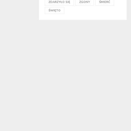
ZDARZYŁO SIĘ
ZGONY
ŚMIERĆ
ŚWIĘTO