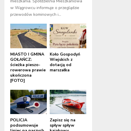
mieszkania. Spółdzielnia Mieszkaniowa
w Wągrowcu informuje o przeglądzie
przewodów kominowych i...
MIASTO I GMINA
Koło Gospodyń
GOŁAŃCZ:
Wiejskich z
ścieżka pieszo-
dotacją od
rowerowa prawie
marszałka
ukończona
[FOTO]
POLICJA
Zapisz się na
podsumowuje
spływ spływ
lipiec na naszych
kajakowy