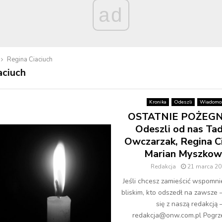
ad
Regina Ciaciuch
aciuch
Kronika
Odeszli
Wiadomoś
OSTATNIE POŻEGN
Odeszli od nas Ta
Owczarzak, Regina Ci
Marian Myszkow
Redakcja
21 marca 20
Jeśli chcesz zamieścić wspomni
bliskim, kto odszedł na zawsze 
się z naszą redakcją 
redakcja@onw.com.pl Pogrz