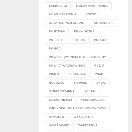
NEKROLOGI
NIELBA WĄGROWIEC
NOWE ZAKAŻENIA
ODESZLI
OSTATNIE POŻEGNANIE
OSTRZEŻENIE
PANDEMIA
PIŁKA NOŻNA
POGRZEB
POLICJA
POLSKA
POMOC
POWIATOWY INSPEKTOR SANITARNY
POWIAT WĄGROWIECKI
POŻAR
PRACA
PROGNOZA
PRĄD
ROGOŹNO
SANPEID
SKOKI
STRAŻ POŻARNA
SZPITAL
URZĄD MIEJSKI
WIELKOPOLSKA
WIELKOPOLSKI URZĄD WOJEWÓDZKI
WYPADEK
WYŁĄCZENIA
WĄGROWIEC
ZAGROŻENIE