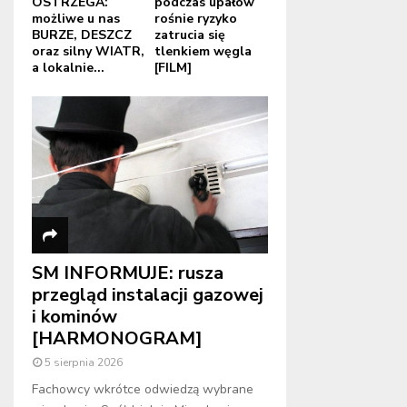
OSTRZEGA:
podczas upałów
możliwe u nas
rośnie ryzyko
BURZE, DESZCZ
zatrucia się
oraz silny WIATR,
tlenkiem węgla
a lokalnie...
[FILM]
SM INFORMUJE: rusza
przegląd instalacji gazowej
i kominów
[HARMONOGRAM]
5 sierpnia 2026
Fachowcy wkrótce odwiedzą wybrane