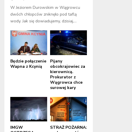
W Jeziorem Durowskim w Wągrowcu
dwóch chłopców zniknęło pod taflą
wody. Jak się dowiadujemy, dzisiaj,...
Będzie połączenie
Pijany
Wapna z Kcynią
obcokrajowiec za
kierownicą.
Prokurator z
Wągrowca chce
surowej kary
IMGW
STRAŻ POŻARNA: