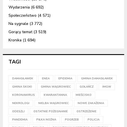
Wydarzenia
(6 692)
Społeczeństwo
(4 571)
Na sygnale
(3 772)
Gorący temat
(3 519)
Kronika
(1 694)
TAGI
DAMASŁAWEK
ENEA
EPIDEMIA
GMINA DAMASŁAWEK
GMINA SKOKI
GMINA WĄGROWIEC
GOŁAŃCZ
IMGW
KORONAWIRUS
KWARANTANNA
MIEŚCISKO
NEKROLOGI
NIELBA WĄGROWIEC
NOWE ZAKAŻENIA
ODESZLI
OSTATNIE POŻEGNANIE
OSTRZEŻENIE
PANDEMIA
PIŁKA NOŻNA
POGRZEB
POLICJA