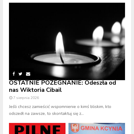
OSTATNIE POŻEGNANIE: Odeszła od
nas Wiktoria Cibail
7 sierpnia 2026
Jeśli chcesz zamieścić wspomnienie o kimś bliskim, kto
odszedł na zawsze, to skontaktuj się z...