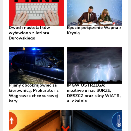
Dwóch nastolatków
Będzie połączenie Wapna z
wyłowiono z Jeziora
Kcynią
Durowskiego
Pijany obcokrajowiec za
IMGW OSTRZEGA:
kierownicą. Prokurator z
możliwe u nas BURZE,
Wągrowca chce surowej
DESZCZ oraz silny WIATR,
kary
a lokalnie...