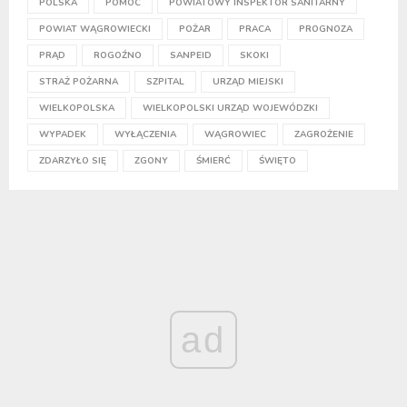
POLSKA
POMOC
POWIATOWY INSPEKTOR SANITARNY
POWIAT WĄGROWIECKI
POŻAR
PRACA
PROGNOZA
PRĄD
ROGOŹNO
SANPEID
SKOKI
STRAŻ POŻARNA
SZPITAL
URZĄD MIEJSKI
WIELKOPOLSKA
WIELKOPOLSKI URZĄD WOJEWÓDZKI
WYPADEK
WYŁĄCZENIA
WĄGROWIEC
ZAGROŻENIE
ZDARZYŁO SIĘ
ZGONY
ŚMIERĆ
ŚWIĘTO
ad