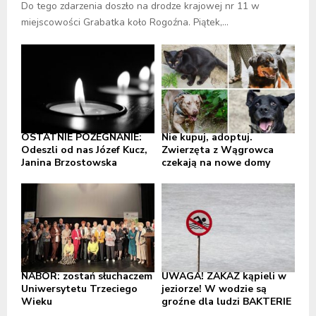
Do tego zdarzenia doszło na drodze krajowej nr 11 w
miejscowości Grabatka koło Rogoźna. Piątek,...
OSTATNIE POŻEGNANIE:
Nie kupuj, adoptuj.
Odeszli od nas Józef Kucz,
Zwierzęta z Wągrowca
Janina Brzostowska
czekają na nowe domy
NABÓR: zostań słuchaczem
UWAGA! ZAKAZ kąpieli w
Uniwersytetu Trzeciego
jeziorze! W wodzie są
Wieku
groźne dla ludzi BAKTERIE