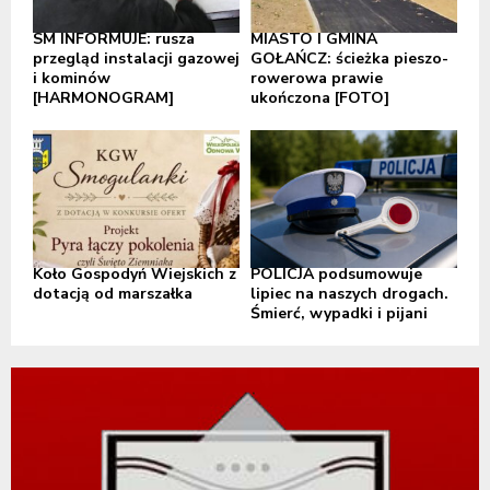
SM INFORMUJE: rusza
MIASTO I GMINA
przegląd instalacji gazowej
GOŁAŃCZ: ścieżka pieszo-
i kominów
rowerowa prawie
[HARMONOGRAM]
ukończona [FOTO]
Koło Gospodyń Wiejskich z
POLICJA podsumowuje
dotacją od marszałka
lipiec na naszych drogach.
Śmierć, wypadki i pijani