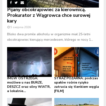
Pijany obcokrajowiec za kierownicą.
Prokurator z Wągrowca chce surowej
kary
5 sierpnia 2026
Blisko dwa promile alkoholu w organizmie miał 25-letni
obcokrajowiec kierujący mercedesem, którego w nocy 1...
IMGW OSTRZEGA:
STRAŻ POŻARNA: podczas
możliwe u nas BURZE,
upałów rośnie ryzyko
DESZCZ oraz silny WIATR,
zatrucia się tlenkiem węgla
a lokalnie...
[FILM]