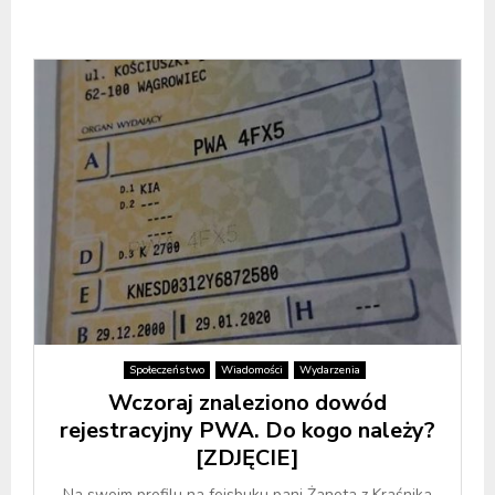
Społeczeństwo
Wiadomości
Wydarzenia
Wczoraj znaleziono dowód
rejestracyjny PWA. Do kogo należy?
[ZDJĘCIE]
Na swoim profilu na fejsbuku pani Żaneta z Kraśnika