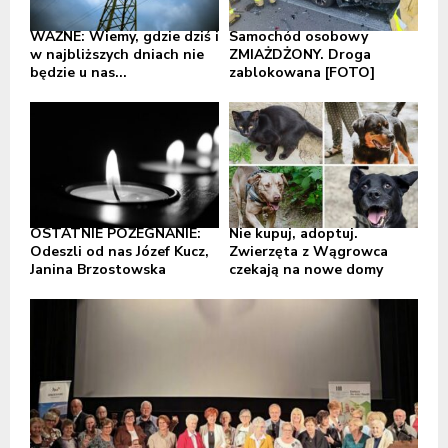
WAŻNE: Wiemy, gdzie dziś i
Samochód osobowy
w najbliższych dniach nie
ZMIAŻDŻONY. Droga
będzie u nas...
zablokowana [FOTO]
OSTATNIE POŻEGNANIE:
Nie kupuj, adoptuj.
Odeszli od nas Józef Kucz,
Zwierzęta z Wągrowca
Janina Brzostowska
czekają na nowe domy