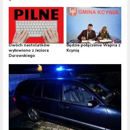
Dwóch nastolatków
Będzie połączenie Wapna z
wyłowiono z Jeziora
Kcynią
Durowskiego