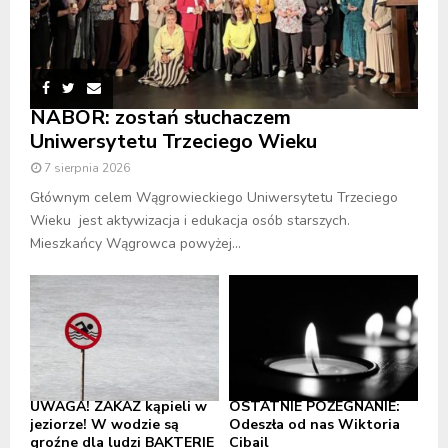
NABÓR: zostań słuchaczem
Uniwersytetu Trzeciego Wieku
7 sierpnia 2026
Głównym celem Wągrowieckiego Uniwersytetu Trzeciego
Wieku jest aktywizacja i edukacja osób starszych.
Mieszkańcy Wągrowca powyżej...
UWAGA! ZAKAZ kąpieli w
OSTATNIE POŻEGNANIE:
jeziorze! W wodzie są
Odeszła od nas Wiktoria
groźne dla ludzi BAKTERIE
Cibail