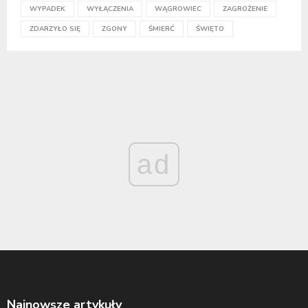
WYPADEK
WYŁĄCZENIA
WĄGROWIEC
ZAGROŻENIE
ZDARZYŁO SIĘ
ZGONY
ŚMIERĆ
ŚWIĘTO
ad
Najnowsze artykuły