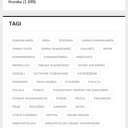
Kronika
(1 695)
TAGI
DAMASŁAWEK
ENEA
EPIDEMIA
GMINA DAMASŁAWEK
GMINA SKOKI
GMINA WĄGROWIEC
GOŁAŃCZ
IMGW
KORONAWIRUS
KWARANTANNA
MIEŚCISKO
NEKROLOGI
NIELBA WĄGROWIEC
NOWE ZAKAŻENIA
ODESZLI
OSTATNIE POŻEGNANIE
OSTRZEŻENIE
PANDEMIA
PIŁKA NOŻNA
POGRZEB
POLICJA
POLSKA
POMOC
POWIATOWY INSPEKTOR SANITARNY
POWIAT WĄGROWIECKI
POŻAR
PRACA
PROGNOZA
PRĄD
ROGOŹNO
SANPEID
SKOKI
STRAŻ POŻARNA
SZPITAL
URZĄD MIEJSKI
WIELKOPOLSKA
WIELKOPOLSKI URZĄD WOJEWÓDZKI