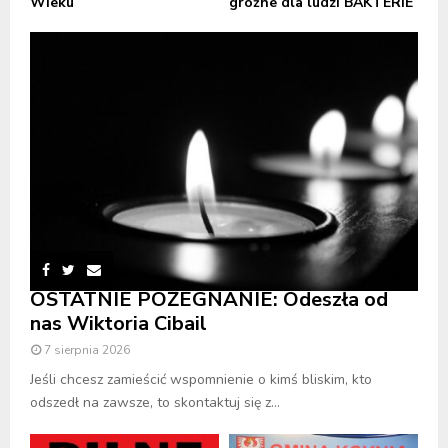
Wieku
groźne dla ludzi BAKTERIE
OSTATNIE POŻEGNANIE: Odeszła od
nas Wiktoria Cibail
7 sierpnia 2026
Jeśli chcesz zamieścić wspomnienie o kimś bliskim, kto
odszedł na zawsze, to skontaktuj się z...