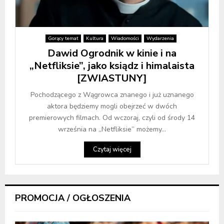
Gorący temat
Kultura
Wiadomości
Wydarzenia
Dawid Ogrodnik w kinie i na
„Netfliksie”, jako ksiądz i himalaista
[ZWIASTUNY]
Pochodzącego z Wągrowca znanego i już uznanego
aktora będziemy mogli obejrzeć w dwóch
premierowych filmach. Od wczoraj, czyli od środy 14
września na „Netfliksie” możemy...
Czytaj więcej
PROMOCJA / OGŁOSZENIA