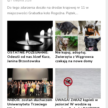
7 sierpnia 2026
Do tego zdarzenia doszło na drodze krajowej nr 11 w
miejscowości Grabatka koło Rogoźna. Piątek,...
OSTATNIE POŻEGNANIE:
Nie kupuj, adoptuj.
Odeszli od nas Józef Kucz,
Zwierzęta z Wągrowca
Janina Brzostowska
czekają na nowe domy
NABÓR: zostań słuchaczem
UWAGA! ZAKAZ kąpieli w
Uniwersytetu Trzeciego
jeziorze! W wodzie są