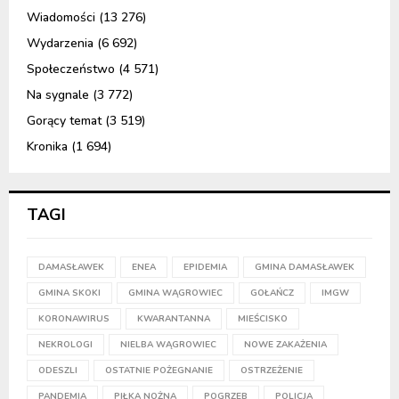
Wiadomości
(13 276)
Wydarzenia
(6 692)
Społeczeństwo
(4 571)
Na sygnale
(3 772)
Gorący temat
(3 519)
Kronika
(1 694)
TAGI
DAMASŁAWEK
ENEA
EPIDEMIA
GMINA DAMASŁAWEK
GMINA SKOKI
GMINA WĄGROWIEC
GOŁAŃCZ
IMGW
KORONAWIRUS
KWARANTANNA
MIEŚCISKO
NEKROLOGI
NIELBA WĄGROWIEC
NOWE ZAKAŻENIA
ODESZLI
OSTATNIE POŻEGNANIE
OSTRZEŻENIE
PANDEMIA
PIŁKA NOŻNA
POGRZEB
POLICJA