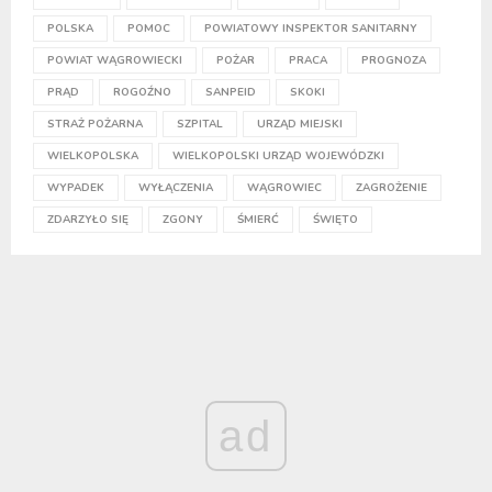
POLSKA
POMOC
POWIATOWY INSPEKTOR SANITARNY
POWIAT WĄGROWIECKI
POŻAR
PRACA
PROGNOZA
PRĄD
ROGOŹNO
SANPEID
SKOKI
STRAŻ POŻARNA
SZPITAL
URZĄD MIEJSKI
WIELKOPOLSKA
WIELKOPOLSKI URZĄD WOJEWÓDZKI
WYPADEK
WYŁĄCZENIA
WĄGROWIEC
ZAGROŻENIE
ZDARZYŁO SIĘ
ZGONY
ŚMIERĆ
ŚWIĘTO
ad