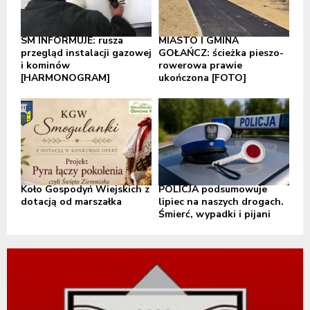
SM INFORMUJE: rusza
MIASTO I GMINA
przegląd instalacji gazowej
GOŁAŃCZ: ścieżka pieszo-
i kominów
rowerowa prawie
[HARMONOGRAM]
ukończona [FOTO]
Koło Gospodyń Wiejskich z
POLICJA podsumowuje
dotacją od marszałka
lipiec na naszych drogach.
Śmierć, wypadki i pijani