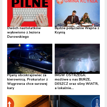
Dwóch nastolatków
Będzie połączenie Wapna z
wyłowiono z Jeziora
Kcynią
Durowskiego
Pijany obcokrajowiec za
IMGW OSTRZEGA:
kierownicą. Prokurator z
możliwe u nas BURZE,
Wągrowca chce surowej
DESZCZ oraz silny WIATR,
kary
a lokalnie...